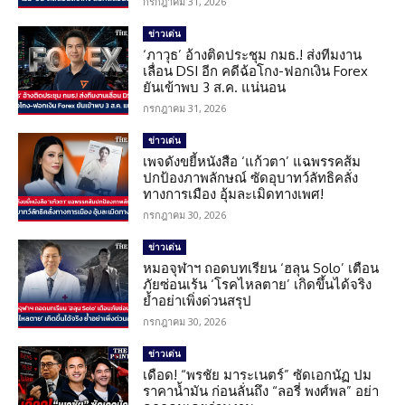
กรกฎาคม 31, 2026
ข่าวเด่น
‘ภาวุธ’ อ้างติดประชุม กมธ.! ส่งทีมงาน
เลื่อน DSI อีก คดีฉ้อโกง-ฟอกเงิน Forex
ยันเข้าพบ 3 ส.ค. แน่นอน
กรกฎาคม 31, 2026
ข่าวเด่น
เพจดังขยี้หนังสือ ‘แก้วตา’ แฉพรรคส้ม
ปกป้องภาพลักษณ์ ซัดอุบาทว์ลัทธิคลั่ง
ทางการเมือง อุ้มละเมิดทางเพศ!
กรกฎาคม 30, 2026
ข่าวเด่น
หมอจุฬาฯ ถอดบทเรียน ‘ฮลุน Solo’ เตือน
ภัยซ่อนเร้น ‘โรคไหลตาย’ เกิดขึ้นได้จริง
ย้ำอย่าเพิ่งด่วนสรุป
กรกฎาคม 30, 2026
ข่าวเด่น
เดือด! “พรชัย มาระเนตร์” ซัดเอกนัฏ ปม
ราคาน้ำมัน ก่อนลั่นถึง “ลอรี่ พงศ์พล” อย่า