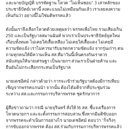
และนายบัญญัติ บรรทัดฐาน โหวต “ไม่เห็นชอบ” 3 เสาหลักของ
ประชาธิปัตย์เวลานี้ ลงคะแนนไม่เหมือนกันแล้ว เราเลยลงความ
เห็นกันว่า อย่างนี้ไม่ใช่มติพรรคแล้ว
ดังนั้นเราจึงเลือกโหวตด้วยเหตุผลว่า พรรคเพื่อไทย รวมเสียงเกิน
250 และเป็นรัฐบาลสมานฉันท์ พวกเราเป็นประชาธิปัตย์ยุคใหม่
เกือบทั้งหมด ไม่เคยใส่เสื้อเหลือง ไม่เคยใส่เสื้อแดง ไม่เคยมี
ความขัดแย้ง เราไม่ควรมารับมรดกความขัดแย้ง จากรุ่นเก่าๆ ตน
ถามทุกคนให้มีความเห็น สส.ที่มาวันนี้เห็นตรงกันเราควร
สนับสนุนให้นายเศรษฐา เป็นนายกฯ ส่วนเราเป็นฝ่ายค้าน และ
ยืนยันไม่กระเสือกกระสนเป็นรัฐบาล
นายเดชอิศม์ กล่าวด้วยว่า การจะเข้าร่วมรัฐบาลต้องมีการเทียบ
เชิญจากพรรคแกนนำ จากนั้น ต้องได้มติจากที่ประชุมร่วม
ระหว่าง สส.และกรรมการบริหารพรรค ชุดรักษาการ
ผู้สื่อข่าวถามว่า กรณี นายจุรินทร์ สั่งให้ 16 สส. ชี้แจงเรื่องการ
โหวตนายกฯ และจะตั้งกรรมการสอบสวน ซึ่งหากมีมติขับออก
จากพรรคจะดำเนินการอย่างไร นายเดชอิศม์ ตอบว่า “ก็จริงๆ
การขับออกจากพรรค ต้อง สส.ร่วมกับกรรมการบริหารพรรคแล้ว