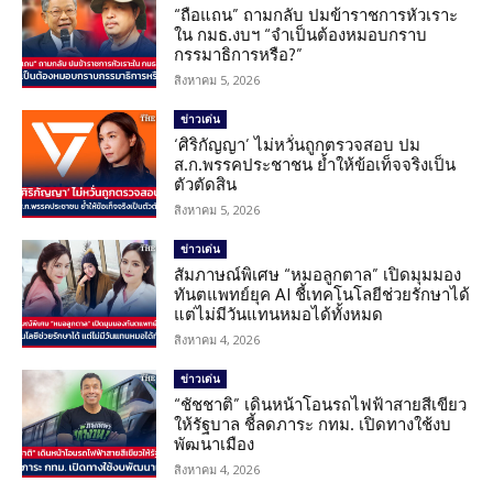
“ถือแถน” ถามกลับ ปมข้าราชการหัวเราะ
ใน กมธ.งบฯ “จำเป็นต้องหมอบกราบ
กรรมาธิการหรือ?”
สิงหาคม 5, 2026
ข่าวเด่น
‘ศิริกัญญา’ ไม่หวั่นถูกตรวจสอบ ปม
ส.ก.พรรคประชาชน ย้ำให้ข้อเท็จจริงเป็น
ตัวตัดสิน
สิงหาคม 5, 2026
ข่าวเด่น
สัมภาษณ์พิเศษ “หมอลูกตาล” เปิดมุมมอง
ทันตแพทย์ยุค AI ชี้เทคโนโลยีช่วยรักษาได้
แต่ไม่มีวันแทนหมอได้ทั้งหมด
สิงหาคม 4, 2026
ข่าวเด่น
“ชัชชาติ” เดินหน้าโอนรถไฟฟ้าสายสีเขียว
ให้รัฐบาล ชี้ลดภาระ กทม. เปิดทางใช้งบ
พัฒนาเมือง
สิงหาคม 4, 2026