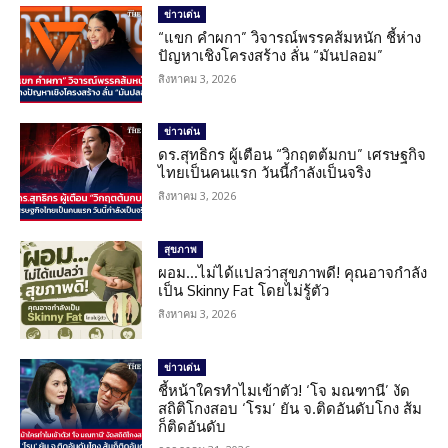
ข่าวเด่น
“แขก คำผกา” วิจารณ์พรรคส้มหนัก ชี้ห่าง
ปัญหาเชิงโครงสร้าง ลั่น “มันปลอม”
สิงหาคม 3, 2026
ข่าวเด่น
ดร.สุทธิกร ผู้เตือน “วิกฤตต้มกบ” เศรษฐกิจ
ไทยเป็นคนแรก วันนี้กำลังเป็นจริง
สิงหาคม 3, 2026
สุขภาพ
ผอม…ไม่ได้แปลว่าสุขภาพดี! คุณอาจกำลัง
เป็น Skinny Fat โดยไม่รู้ตัว
สิงหาคม 3, 2026
ข่าวเด่น
ชี้หน้าใครทำไมเข้าตัว! ‘โจ มณฑานี’ งัด
สถิติโกงสอบ ‘โรม’ ยัน จ.ติดอันดับโกง ส้ม
ก็ติดอันดับ