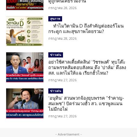
ดูถูกคนเคยร่วมงาน
กรกฎาคม 28, 2026
สุขภาพ
ทำไมวิตามิน D ถึงสำคัญต่อฮอร์โมน
กระดูก และสุขภาพโดยรวม?
กรกฎาคม 28, 2026
ข่าวเด่น
อย่าใช้ศาลเตี้ยตัดสิน! ‘วัชรพงศ์’ ทุบโต๊ะ
ถามพรรคส้มตอบสังคม ดึง ‘ปาล์ม’ ดึงลง
สส. แลกไม่ให้แฉ เรียกฮั้วไหม?
กรกฎาคม 27, 2026
ข่าวเด่น
‘อนุทิน’ สวนพวกจ้องยุบพรรค “รำคาญ-
สมเพช”! ปัดร่วมวงฮั้ว สว. แซวพูลแมน
ไม่มีกอไผ่
กรกฎาคม 27, 2026
- Advertisement -