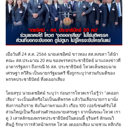
เมื่อวันที่ 24 ส.ค. 2566 นายเดชอิศม์ ขาวทอง สส.สงขลา ได้นำ
คณะ สส.ประมาณ 20 คน ของพรรคประชาธิปัตย์ มาแถลงข่าวที่
อาคารรัฐสภา ถึงกรณี 16 สส. ประชาธิปัตย์ โหวตเห็นชอบนาย
เศรษฐา ทวีสิน เป็นนายกรัฐมนตรี ซึ่งถูกระบุว่าสวนกับมติของ
พรรคประชาธิปัตย์ ที่งดออกเสียง
โดยสรุป นายเดชอิศม์ ระบุว่า ก่อนการโหวตเราไม่รู้ว่า “งดออก
เสียง” จะเป็นมติหรือไม่เป็นมติพรรค แล้ววันเลือกนายกฯ มานั่ง
ฟังการอภิปราย ฟังในภาพรวมแล้ว เกือบ 100 เปอร์เซนต์รับได้
ส่วนใหญ่เป็นเรื่องส่วนตัวของนายเศรษฐา จากนั้นขณะโหวต เรา
ดู 3 เสาหลักของพรรคประชาธิปัตย์ในตอนนี้ จุรินทร์ ลักษณวิ
ศิษฏ์ รักษาการหัวหน้าพรรค โหวต งดออกเสียง นายชวน หลีกภัย