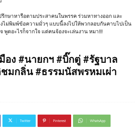
ว
นการปรึกษาหารือตามประสาคนในพรรค ร่วมหาทางออก และ
คงไม่พิมพ์ข้อความมั่วๆ แบบนี้ลงไปให้พวกลอบกันคาบไปเป็น
์ใจ พูดอะไรก็จากใจ แต่คนจ้องจะเล่นงาน หมา!!!
อง #นายกฯ #บิ๊กตู่ #รัฐบาล
ชมกลิ่น​ #ธรรมนัส​พรหมเผ่า​
Twitter
Pinterest
WhatsApp