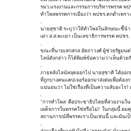
รมว.แรงงานและกรรมการบริหารพรรค​ พปชร.ซ
ทำโพลพรรคการเมืองว่า​ พปชร.ตกต่ำเพราะ
.
นายสุชาติ ระบุว่าให้ทำโพลในลักษณะชี้นำ​
เผ่า​ ส.ส.พะเยา​ เป็นเลขาธิการพรรค​ พปชร.​ 
.
ขณะที่นายเสกสกล​ อัตถาวงศ์​ ผู้ช่วยรัฐมนต
ไลน์ดังกล่าว ก็ได้พิมพ์ข้อความว่าเห็นด้วย​
.
ภายหลังไลน์หลุดออกไป นายสุชาติ ได้ออกมา
ที่ถูกบางคนแคปเจอร์ออกมาส่งต่อเพื่อต้องก
แน่นอนว่า ไม่ใช่เรื่องที่เป็นความลับอะไร
.
“การทำโพล’ คือประชาธิปไตยที่สวยงามในร
เผด็จการในพรรคใช่หรือไม่? ในกลุ่มนี้ ผม
สถานการณ์ที่พรรคเราเป็นเช่นนี้ และมันเป
.
ส่วนเรื่องที่พาดพิงไปถึง “ธรรมนัส” นั่