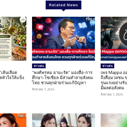
Related News
ข่าวเด่น
ข่าวเด่น
 “เส้นเลือด
“พงศ์พรหม ยามะรัต” มองสื่อ-การ
เพจ Mappa อ
แลหัวใจให้แข็ง
ศึกษา-โซเชียล มีส่วนทำลายสังคม
ถึงสื่อมวลชน 
ไทย ชวนทุกฝ่ายร่วมแก้ปัญหา
รุนแรงอย่างรับผ
มีผลต่อสังคม
สิงหาคม 7, 2026
สิงหาคม 7, 2026