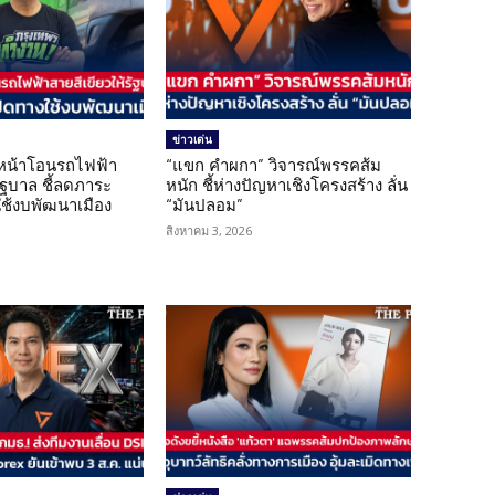
ข่าวเด่น
นหน้าโอนรถไฟฟ้า
“แขก คำผกา” วิจารณ์พรรคส้ม
รัฐบาล ชี้ลดภาระ
หนัก ชี้ห่างปัญหาเชิงโครงสร้าง ลั่น
ใช้งบพัฒนาเมือง
“มันปลอม”
สิงหาคม 3, 2026