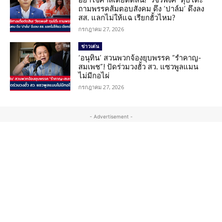
ถามพรรคส้มตอบสังคม ดึง ‘ปาล์ม’ ดึงลง
สส. แลกไม่ให้แฉ เรียกฮั้วไหม?
กรกฎาคม 27, 2026
ข่าวเด่น
‘อนุทิน’ สวนพวกจ้องยุบพรรค “รำคาญ-
สมเพช”! ปัดร่วมวงฮั้ว สว. แซวพูลแมน
ไม่มีกอไผ่
กรกฎาคม 27, 2026
- Advertisement -