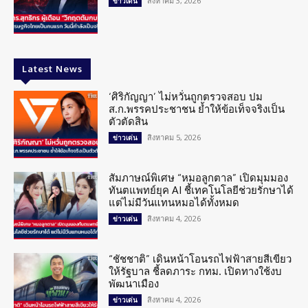
สิงหาคม 3, 2026
ข่าวเด่น
Latest News
‘ศิริกัญญา’ ไม่หวั่นถูกตรวจสอบ ปม
ส.ก.พรรคประชาชน ย้ำให้ข้อเท็จจริงเป็น
ตัวตัดสิน
สิงหาคม 5, 2026
ข่าวเด่น
สัมภาษณ์พิเศษ “หมอลูกตาล” เปิดมุมมอง
ทันตแพทย์ยุค AI ชี้เทคโนโลยีช่วยรักษาได้
แต่ไม่มีวันแทนหมอได้ทั้งหมด
สิงหาคม 4, 2026
ข่าวเด่น
“ชัชชาติ” เดินหน้าโอนรถไฟฟ้าสายสีเขียว
ให้รัฐบาล ชี้ลดภาระ กทม. เปิดทางใช้งบ
พัฒนาเมือง
สิงหาคม 4, 2026
ข่าวเด่น