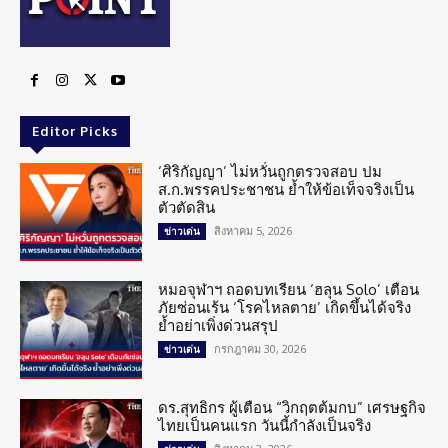
Editor Picks
‘ศิริกัญญา’ ไม่หวั่นถูกตรวจสอบ ปม
ส.ก.พรรคประชาชน ย้ำให้ข้อเท็จจริงเป็น
ตัวตัดสิน
สิงหาคม 5, 2026
ข่าวเด่น
หมอจุฬาฯ ถอดบทเรียน ‘ฮลุน Solo’ เตือน
ภัยซ่อนเร้น ‘โรคไหลตาย’ เกิดขึ้นได้จริง
ย้ำอย่าเพิ่งด่วนสรุป
กรกฎาคม 30, 2026
ข่าวเด่น
ดร.สุทธิกร ผู้เตือน “วิกฤตต้มกบ” เศรษฐกิจ
ไทยเป็นคนแรก วันนี้กำลังเป็นจริง