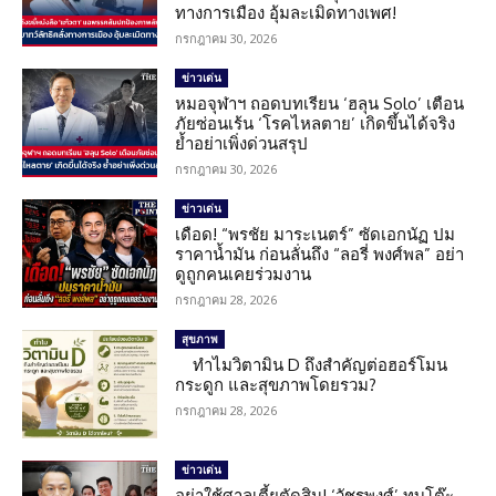
ทางการเมือง อุ้มละเมิดทางเพศ!
กรกฎาคม 30, 2026
ข่าวเด่น
หมอจุฬาฯ ถอดบทเรียน ‘ฮลุน Solo’ เตือน
ภัยซ่อนเร้น ‘โรคไหลตาย’ เกิดขึ้นได้จริง
ย้ำอย่าเพิ่งด่วนสรุป
กรกฎาคม 30, 2026
ข่าวเด่น
เดือด! “พรชัย มาระเนตร์” ซัดเอกนัฏ ปม
ราคาน้ำมัน ก่อนลั่นถึง “ลอรี่ พงศ์พล” อย่า
ดูถูกคนเคยร่วมงาน
กรกฎาคม 28, 2026
สุขภาพ
ทำไมวิตามิน D ถึงสำคัญต่อฮอร์โมน
กระดูก และสุขภาพโดยรวม?
กรกฎาคม 28, 2026
ข่าวเด่น
อย่าใช้ศาลเตี้ยตัดสิน! ‘วัชรพงศ์’ ทุบโต๊ะ