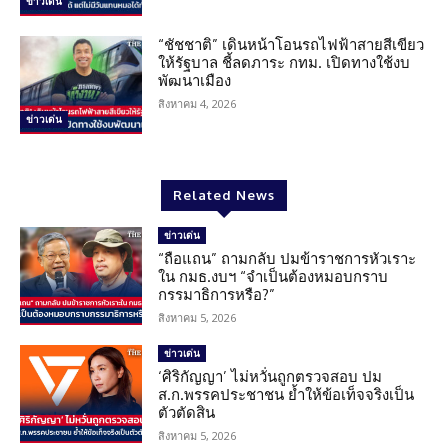
ข่าวเด่น
“ชัชชาติ” เดินหน้าโอนรถไฟฟ้าสายสีเขียว
ให้รัฐบาล ชี้ลดภาระ กทม. เปิดทางใช้งบ
พัฒนาเมือง
สิงหาคม 4, 2026
ข่าวเด่น
Related News
ข่าวเด่น
“ถือแถน” ถามกลับ ปมข้าราชการหัวเราะ
ใน กมธ.งบฯ “จำเป็นต้องหมอบกราบ
กรรมาธิการหรือ?”
สิงหาคม 5, 2026
ข่าวเด่น
‘ศิริกัญญา’ ไม่หวั่นถูกตรวจสอบ ปม
ส.ก.พรรคประชาชน ย้ำให้ข้อเท็จจริงเป็น
ตัวตัดสิน
สิงหาคม 5, 2026