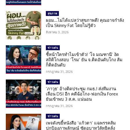
สุขภาพ
ผอม…ไม่ได้แปลว่าสุขภาพดี! คุณอาจกำลัง
เป็น Skinny Fat โดยไม่รู้ตัว
สิงหาคม 3, 2026
ข่าวเด่น
ชี้หน้าใครทำไมเข้าตัว! ‘โจ มณฑานี’ งัด
สถิติโกงสอบ ‘โรม’ ยัน จ.ติดอันดับโกง ส้ม
ก็ติดอันดับ
กรกฎาคม 31, 2026
ข่าวเด่น
‘ภาวุธ’ อ้างติดประชุม กมธ.! ส่งทีมงาน
เลื่อน DSI อีก คดีฉ้อโกง-ฟอกเงิน Forex
ยันเข้าพบ 3 ส.ค. แน่นอน
กรกฎาคม 31, 2026
ข่าวเด่น
เพจดังขยี้หนังสือ ‘แก้วตา’ แฉพรรคส้ม
ปกป้องภาพลักษณ์ ซัดอุบาทว์ลัทธิคลั่ง