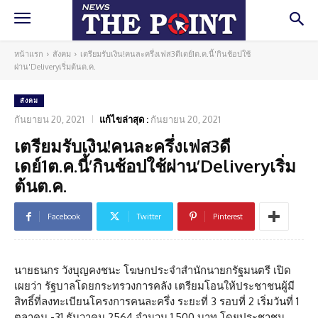
หน้าแรก
สังคม
เตรียมรับเงิน!คนละครึ่งเฟส3ดีเดย์1ต.ค.นี้'กินช้อปใช้
ผ่าน'Deliveryเริ่มต้นต.ค.
สังคม
กันยายน 20, 2021
แก้ไขล่าสุด :
กันยายน 20, 2021
เตรียมรับเงิน!คนละครึ่งเฟส3ดี
เดย์1ต.ค.นี้’กินช้อปใช้ผ่าน’Deliveryเริ่ม
ต้นต.ค.
Facebook
Twitter
Pinterest
นายธนกร วังบุญคงชนะ โฆษกประจำสำนักนายกรัฐมนตรี เปิด
เผยว่า รัฐบาลโดยกระทรวงการคลัง เตรียมโอนให้ประชาชนผู้มี
สิทธิ์ที่ลงทะเบียนโครงการคนละครึ่ง ระยะที่ 3 รอบที่ 2 เริ่มวันที่ 1
ตุลาคม -31 ธันวาคม 2564 จำนวน 1,500 บาท โดยประชาชน