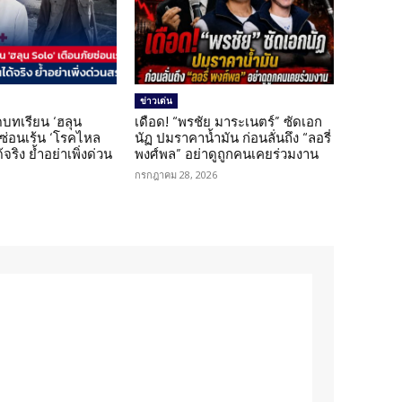
ข่าวเด่น
บทเรียน ‘ฮลุน
เดือด! “พรชัย มาระเนตร์” ซัดเอก
ยซ่อนเร้น ‘โรคไหล
นัฏ ปมราคาน้ำมัน ก่อนลั่นถึง “ลอรี่
้จริง ย้ำอย่าเพิ่งด่วน
พงศ์พล” อย่าดูถูกคนเคยร่วมงาน
กรกฎาคม 28, 2026