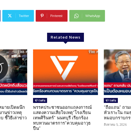
Twitter
Pinterest
WhatsApp
Related News
ข่าวเด่น
ข่าวเด่น
มายเปิดผนึก
พรรคประชาชนออกแถลงการณ์
“ถือแถน” ถาม
งานข่าวเหตุ
แสดงความเสียใจเหตุ”โรงเรียน
หัวเราะใน กมธ
ชี้วิธีเล่าข่าว
เทพศิรินทร์” นนทบุรี เรียกร้อง
หมอบกราบกรร
ทบทวนมาตรการ”ควบคุมอาวุธ
สิงหาคม 5, 2026
ปืน”