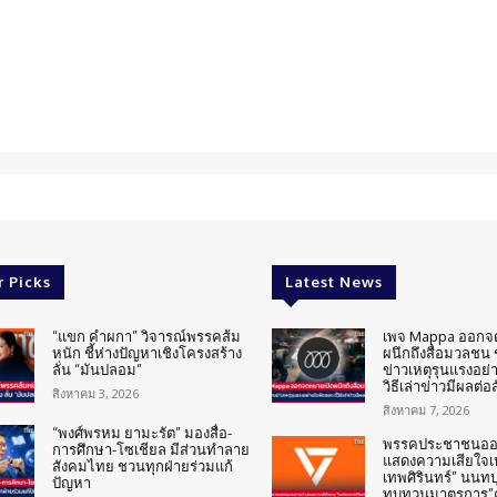
r Picks
Latest News
“แขก คำผกา” วิจารณ์พรรคส้ม
เพจ Mappa ออกจ
หนัก ชี้ห่างปัญหาเชิงโครงสร้าง
ผนึกถึงสื่อมวลชน
ลั่น “มันปลอม”
ข่าวเหตุรุนแรงอย่า
วิธีเล่าข่าวมีผลต่อ
สิงหาคม 3, 2026
สิงหาคม 7, 2026
“พงศ์พรหม ยามะรัต” มองสื่อ-
พรรคประชาชนออ
การศึกษา-โซเชียล มีส่วนทำลาย
แสดงความเสียใจเห
สังคมไทย ชวนทุกฝ่ายร่วมแก้
เทพศิรินทร์” นนทบุร
ปัญหา
ทบทวนมาตรการ”ค