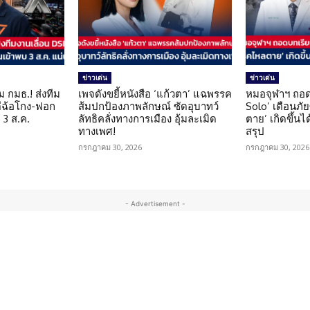
ข่าวเด่น
ข่าวเด่น
ม กมธ.! ส่งทีม
เพจดังขยี้หนังสือ ‘แก้วตา’ แฉพรรค
หมอจุฬาฯ ถอด
ดีฉ้อโกง-ฟอก
ส้มปกป้องภาพลักษณ์ ซัดอุบาทว์
Solo’ เตือนภั
 3 ส.ค.
ลัทธิคลั่งทางการเมือง อุ้มละเมิด
ตาย’ เกิดขึ้นได
ทางเพศ!
สรุป
กรกฎาคม 30, 2026
กรกฎาคม 30, 2026
- Advertisement -