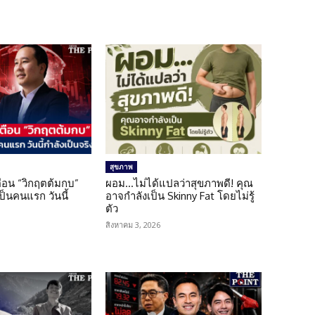
สุขภาพ
เตือน “วิกฤตต้มกบ”
ผอม…ไม่ได้แปลว่าสุขภาพดี! คุณ
็นคนแรก วันนี้
อาจกำลังเป็น Skinny Fat โดยไม่รู้
ตัว
สิงหาคม 3, 2026