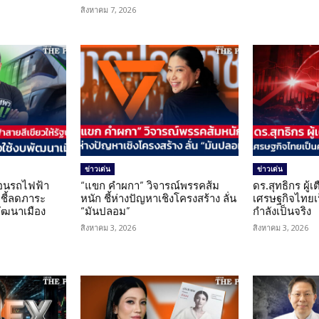
สิงหาคม 7, 2026
ข่าวเด่น
ข่าวเด่น
โอนรถไฟฟ้า
“แขก คำผกา” วิจารณ์พรรคส้ม
ดร.สุทธิกร ผู้
 ชี้ลดภาระ
หนัก ชี้ห่างปัญหาเชิงโครงสร้าง ลั่น
เศรษฐกิจไทยเป
ัฒนาเมือง
“มันปลอม”
กำลังเป็นจริง
สิงหาคม 3, 2026
สิงหาคม 3, 2026