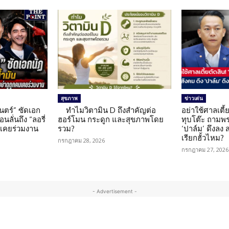
สุขภาพ
ข่าวเด่น
นตร์” ซัดเอก
ทำไมวิตามิน D ถึงสำคัญต่อ
อย่าใช้ศาลเตี้ย
นลั่นถึง “ลอรี่
ฮอร์โมน กระดูก และสุขภาพโดย
ทุบโต๊ะ ถามพ
นเคยร่วมงาน
รวม?
‘ปาล์ม’ ดึงลง
เรียกฮั้วไหม?
กรกฎาคม 28, 2026
กรกฎาคม 27, 2026
- Advertisement -