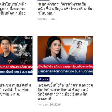
นหน้าโอนรถไฟฟ้า
“แขก คำผกา” วิจารณ์พรรคส้ม
รัฐบาล ชี้ลดภาระ
หนัก ชี้ห่างปัญหาเชิงโครงสร้าง ลั่น
ใช้งบพัฒนาเมือง
“มันปลอม”
สิงหาคม 3, 2026
ข่าวเด่น
ดประชุม กมธ.! ส่งทีม
เพจดังขยี้หนังสือ ‘แก้วตา’ แฉพรรค
 อีก คดีฉ้อโกง-ฟอก
ส้มปกป้องภาพลักษณ์ ซัดอุบาทว์
เข้าพบ 3 ส.ค.
ลัทธิคลั่งทางการเมือง อุ้มละเมิด
ทางเพศ!
กรกฎาคม 30, 2026