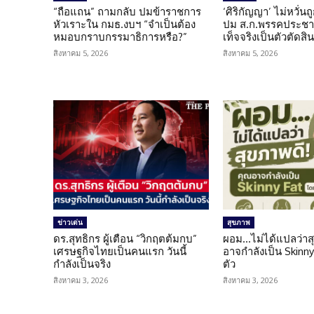
“ถือแถน” ถามกลับ ปมข้าราชการ
‘ศิริกัญญา’ ไม่หวั่
หัวเราะใน กมธ.งบฯ “จำเป็นต้อง
ปม ส.ก.พรรคประชาช
หมอบกราบกรรมาธิการหรือ?”
เท็จจริงเป็นตัวตัดสิ
สิงหาคม 5, 2026
สิงหาคม 5, 2026
ข่าวเด่น
สุขภาพ
ดร.สุทธิกร ผู้เตือน “วิกฤตต้มกบ”
ผอม…ไม่ได้แปลว่าส
เศรษฐกิจไทยเป็นคนแรก วันนี้
อาจกำลังเป็น Skinny 
กำลังเป็นจริง
ตัว
สิงหาคม 3, 2026
สิงหาคม 3, 2026