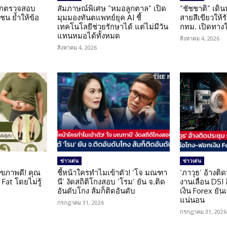
นถูกตรวจสอบ
สัมภาษณ์พิเศษ “หมอลูกตาล” เปิด
“ชัชชาติ” เดิ
น ย้ำให้ข้อ
มุมมองทันตแพทย์ยุค AI ชี้
สายสีเขียวให้
น
เทคโนโลยีช่วยรักษาได้ แต่ไม่มีวัน
กทม. เปิดทาง
แทนหมอได้ทั้งหมด
สิงหาคม 4, 2026
สิงหาคม 4, 2026
ข่าวเด่น
ข่าวเด่น
ุขภาพดี! คุณ
ชี้หน้าใครทำไมเข้าตัว! ‘โจ มณฑา
‘ภาวุธ’ อ้างติ
Fat โดยไม่รู้
นี’ งัดสถิติโกงสอบ ‘โรม’ ยัน จ.ติด
งานเลื่อน DSI
อันดับโกง ส้มก็ติดอันดับ
เงิน Forex ยัน
แน่นอน
กรกฎาคม 31, 2026
กรกฎาคม 31, 2026