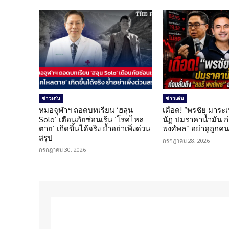
ข่าวเด่น
ข่าวเด่น
หมอจุฬาฯ ถอดบทเรียน ‘ฮลุน
เดือด! “พรชัย มาระเ
Solo’ เตือนภัยซ่อนเร้น ‘โรคไหล
นัฏ ปมราคาน้ำมัน ก่อ
ตาย’ เกิดขึ้นได้จริง ย้ำอย่าเพิ่งด่วน
พงศ์พล” อย่าดูถูกค
สรุป
กรกฎาคม 28, 2026
กรกฎาคม 30, 2026