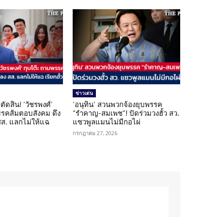
ข่าวเด่น
ตัดสิน! ‘วัชรพงศ์’
‘อนุทิน’ สวนพวกจ้องยุบพรรค
รรคส้มตอบสังคม ดึง
“รำคาญ-สมเพช”! ปัดร่วมวงฮั้ว สว.
 สส. แลกไม่ให้แฉ
แซวพูลแมนไม่มีกอไผ่
กรกฎาคม 27, 2026