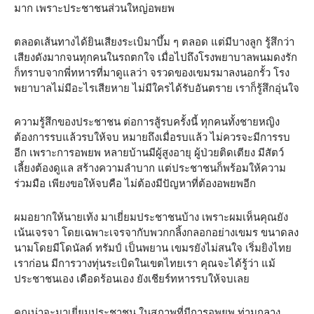
มาก เพราะประชาชนส่วนใหญ่อพยพ
ตลอดเส้นทางได้ยินเสียงระเบิมาบึ้ม ๆ ตลอด แต่มีบางลูก รู้สึกว่า
เสียงดังมากจนทุกคนในรถตกใจ เมื่อไปถึงโรงพยาบาลพนมดงรัก
ก็ทราบจากพี่ทหารที่มาดูแลว่า จรวดของเขมรมาลงนอกรั้ว โรง
พยาบาลไม่มีอะไรเสียหาย ไม่มีใครได้รับอันตราย เราก็รู้สึกอุ่นใจ
ความรู้สึกของประชาชน ต่อการสู้รบครั้งนี้ ทุกคนทั้งชายหญิง
ต้องการรบแล้วรบให้จบ หมายถึงเมื่อรบแล้ว ไม่ควรจะมีการรบ
อีก เพราะการอพยพ หลายบ้านมีผู้สูงอายุ ผู้ป่วยติดเตียง มีสัตว์
เลี้ยงต้องดูแล สร้างความลำบาก แต่ประชาชนก็พร้อมให้ความ
ร่วมมือ เพียงขอให้จบคือ ไม่ต้องมีปัญหาที่ต้องอพยพอีก
ผมอยากให้นายเท้ง มาเยี่ยมประชาชนบ้าง เพราะผมเห็นคุณยัง
เน้นเจรจา โดยเฉพาะเจรจากับพวกกลิ้งกลอกอย่างเขมร ขนาดลง
นามโดยมีโดนัลด์ ทรัมป์ เป็นพยาน เขมรยังไม่สนใจ เริ่มยิงไทย
เราก่อน มีการวางทุ่นระเบิดในเขตไทยเรา คุณจะได้รู้ว่า แม้
ประชาชนเอง เดือดร้อนเอง ยังเชียร์ทหารรบให้จบเลย
คุณน่าจะมาเยี่ยมประชาชน ในสภาพที่มีการอพยพ ท่ามกลาง