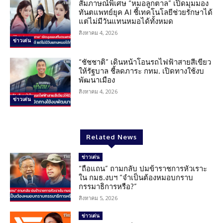
สัมภาษณ์พิเศษ “หมอลูกตาล” เปิดมุมมอง
ทันตแพทย์ยุค AI ชี้เทคโนโลยีช่วยรักษาได้
แต่ไม่มีวันแทนหมอได้ทั้งหมด
สิงหาคม 4, 2026
ข่าวเด่น
“ชัชชาติ” เดินหน้าโอนรถไฟฟ้าสายสีเขียว
ให้รัฐบาล ชี้ลดภาระ กทม. เปิดทางใช้งบ
พัฒนาเมือง
สิงหาคม 4, 2026
ข่าวเด่น
Related News
ข่าวเด่น
“ถือแถน” ถามกลับ ปมข้าราชการหัวเราะ
ใน กมธ.งบฯ “จำเป็นต้องหมอบกราบ
กรรมาธิการหรือ?”
สิงหาคม 5, 2026
ข่าวเด่น