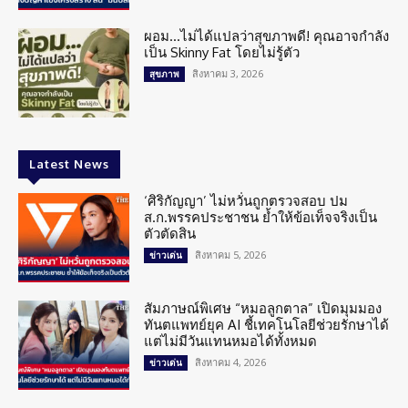
ผอม…ไม่ได้แปลว่าสุขภาพดี! คุณอาจกำลัง
เป็น Skinny Fat โดยไม่รู้ตัว
สิงหาคม 3, 2026
สุขภาพ
Latest News
‘ศิริกัญญา’ ไม่หวั่นถูกตรวจสอบ ปม
ส.ก.พรรคประชาชน ย้ำให้ข้อเท็จจริงเป็น
ตัวตัดสิน
สิงหาคม 5, 2026
ข่าวเด่น
สัมภาษณ์พิเศษ “หมอลูกตาล” เปิดมุมมอง
ทันตแพทย์ยุค AI ชี้เทคโนโลยีช่วยรักษาได้
แต่ไม่มีวันแทนหมอได้ทั้งหมด
สิงหาคม 4, 2026
ข่าวเด่น