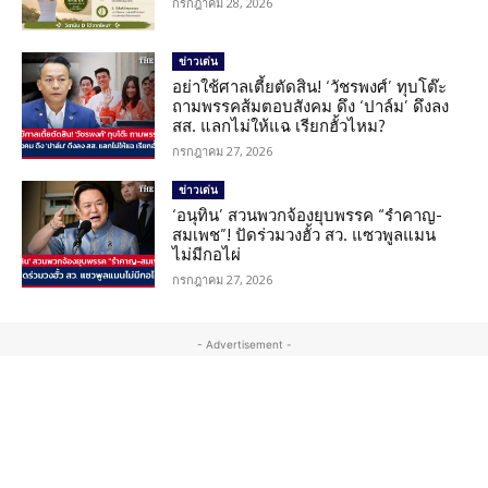
กรกฎาคม 28, 2026
ข่าวเด่น
อย่าใช้ศาลเตี้ยตัดสิน! ‘วัชรพงศ์’ ทุบโต๊ะ
ถามพรรคส้มตอบสังคม ดึง ‘ปาล์ม’ ดึงลง
สส. แลกไม่ให้แฉ เรียกฮั้วไหม?
กรกฎาคม 27, 2026
ข่าวเด่น
‘อนุทิน’ สวนพวกจ้องยุบพรรค “รำคาญ-
สมเพช”! ปัดร่วมวงฮั้ว สว. แซวพูลแมน
ไม่มีกอไผ่
กรกฎาคม 27, 2026
- Advertisement -