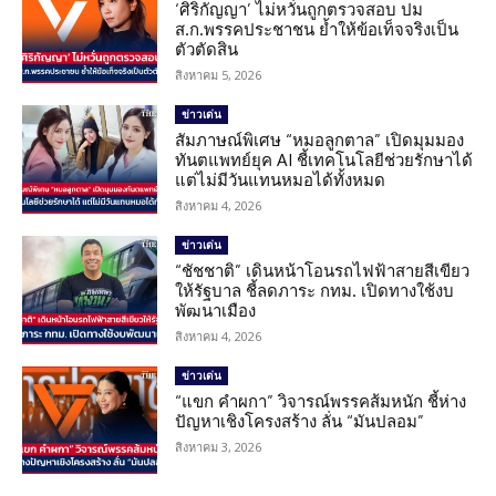
‘ศิริกัญญา’ ไม่หวั่นถูกตรวจสอบ ปม
ส.ก.พรรคประชาชน ย้ำให้ข้อเท็จจริงเป็น
ตัวตัดสิน
สิงหาคม 5, 2026
ข่าวเด่น
สัมภาษณ์พิเศษ “หมอลูกตาล” เปิดมุมมอง
ทันตแพทย์ยุค AI ชี้เทคโนโลยีช่วยรักษาได้
แต่ไม่มีวันแทนหมอได้ทั้งหมด
สิงหาคม 4, 2026
ข่าวเด่น
“ชัชชาติ” เดินหน้าโอนรถไฟฟ้าสายสีเขียว
ให้รัฐบาล ชี้ลดภาระ กทม. เปิดทางใช้งบ
พัฒนาเมือง
สิงหาคม 4, 2026
ข่าวเด่น
“แขก คำผกา” วิจารณ์พรรคส้มหนัก ชี้ห่าง
ปัญหาเชิงโครงสร้าง ลั่น “มันปลอม”
สิงหาคม 3, 2026