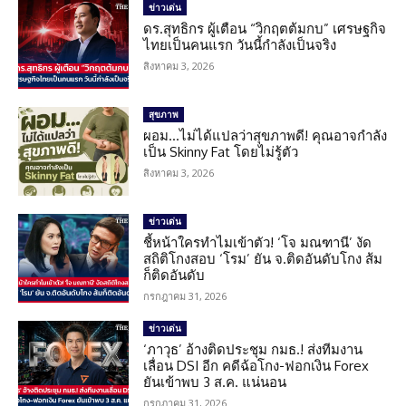
ข่าวเด่น
ดร.สุทธิกร ผู้เตือน “วิกฤตต้มกบ” เศรษฐกิจ
ไทยเป็นคนแรก วันนี้กำลังเป็นจริง
สิงหาคม 3, 2026
สุขภาพ
ผอม…ไม่ได้แปลว่าสุขภาพดี! คุณอาจกำลัง
เป็น Skinny Fat โดยไม่รู้ตัว
สิงหาคม 3, 2026
ข่าวเด่น
ชี้หน้าใครทำไมเข้าตัว! ‘โจ มณฑานี’ งัด
สถิติโกงสอบ ‘โรม’ ยัน จ.ติดอันดับโกง ส้ม
ก็ติดอันดับ
กรกฎาคม 31, 2026
ข่าวเด่น
‘ภาวุธ’ อ้างติดประชุม กมธ.! ส่งทีมงาน
เลื่อน DSI อีก คดีฉ้อโกง-ฟอกเงิน Forex
ยันเข้าพบ 3 ส.ค. แน่นอน
กรกฎาคม 31, 2026