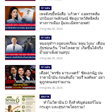
ข่าวเด่น
เพจดังขยี้หนังสือ ‘แก้วตา’ แฉพรรคส้ม
ปกป้องภาพลักษณ์ ซัดอุบาทว์ลัทธิคลั่ง
ทางการเมือง อุ้มละเมิดทางเพศ!
กรกฎาคม 30, 2026
ข่าวเด่น
หมอจุฬาฯ ถอดบทเรียน ‘ฮลุน Solo’ เตือน
ภัยซ่อนเร้น ‘โรคไหลตาย’ เกิดขึ้นได้จริง
ย้ำอย่าเพิ่งด่วนสรุป
กรกฎาคม 30, 2026
ข่าวเด่น
เดือด! “พรชัย มาระเนตร์” ซัดเอกนัฏ ปม
ราคาน้ำมัน ก่อนลั่นถึง “ลอรี่ พงศ์พล” อย่า
ดูถูกคนเคยร่วมงาน
กรกฎาคม 28, 2026
สุขภาพ
ทำไมวิตามิน D ถึงสำคัญต่อฮอร์โมน
กระดูก และสุขภาพโดยรวม?