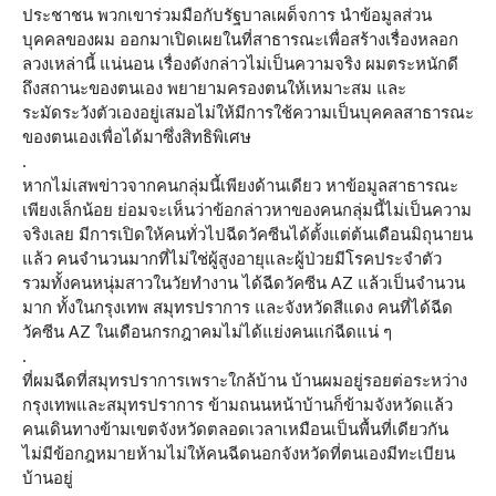
ประชาชน พวกเขาร่วมมือกับรัฐบาลเผด็จการ นำข้อมูลส่วน
บุคคลของผม ออกมาเปิดเผยในที่สาธารณะเพื่อสร้างเรื่องหลอก
ลวงเหล่านี้ แน่นอน เรื่องดังกล่าวไม่เป็นความจริง ผมตระหนักดี
ถึงสถานะของตนเอง พยายามครองตนให้เหมาะสม และ
ระมัดระวังตัวเองอยู่เสมอไม่ให้มีการใช้ความเป็นบุคคลสาธารณะ
ของตนเองเพื่อได้มาซึ่งสิทธิพิเศษ
.
หากไม่เสพข่าวจากคนกลุ่มนี้เพียงด้านเดียว หาข้อมูลสาธารณะ
เพียงเล็กน้อย ย่อมจะเห็นว่าข้อกล่าวหาของคนกลุ่มนี้ไม่เป็นความ
จริงเลย มีการเปิดให้คนทั่วไปฉีดวัคซีนได้ตั้งแต่ต้นเดือนมิถุนายน
แล้ว คนจำนวนมากที่ไม่ใช่ผู้สูงอายุและผู้ป่วยมีโรคประจำตัว
รวมทั้งคนหนุ่มสาวในวัยทำงาน ได้ฉีดวัคซีน AZ แล้วเป็นจำนวน
มาก ทั้งในกรุงเทพ สมุทรปราการ และจังหวัดสีแดง คนที่ได้ฉีด
วัคซีน AZ ในเดือนกรกฎาคมไม่ได้แย่งคนแก่ฉีดแน่ ๆ
.
ที่ผมฉีดที่สมุทรปราการเพราะใกล้บ้าน บ้านผมอยู่รอยต่อระหว่าง
กรุงเทพและสมุทรปราการ ข้ามถนนหน้าบ้านก็ข้ามจังหวัดแล้ว
คนเดินทางข้ามเขตจังหวัดตลอดเวลาเหมือนเป็นพื้นที่เดียวกัน
ไม่มีข้อกฎหมายห้ามไม่ให้คนฉีดนอกจังหวัดที่ตนเองมีทะเบียน
บ้านอยู่