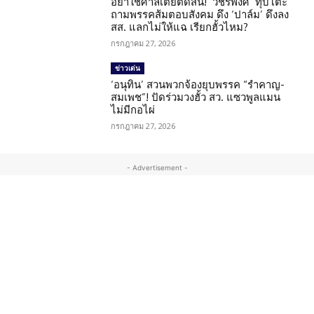
อย่าใช้ศาลเตี้ยตัดสิน! ‘วัชรพงศ์’ ทุบโต๊ะ
ถามพรรคส้มตอบสังคม ดึง ‘ปาล์ม’ ดึงลง
สส. แลกไม่ให้แฉ เรียกฮั้วไหม?
กรกฎาคม 27, 2026
ข่าวเด่น
‘อนุทิน’ สวนพวกจ้องยุบพรรค “รำคาญ-
สมเพช”! ปัดร่วมวงฮั้ว สว. แซวพูลแมน
ไม่มีกอไผ่
กรกฎาคม 27, 2026
- Advertisement -