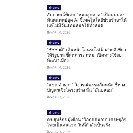
ข่าวเด่น
สัมภาษณ์พิเศษ “หมอลูกตาล” เปิดมุมมอง
ทันตแพทย์ยุค AI ชี้เทคโนโลยีช่วยรักษาได้
แต่ไม่มีวันแทนหมอได้ทั้งหมด
สิงหาคม 4, 2026
ข่าวเด่น
“ชัชชาติ” เดินหน้าโอนรถไฟฟ้าสายสีเขียว
ให้รัฐบาล ชี้ลดภาระ กทม. เปิดทางใช้งบ
พัฒนาเมือง
สิงหาคม 4, 2026
ข่าวเด่น
“แขก คำผกา” วิจารณ์พรรคส้มหนัก ชี้ห่าง
ปัญหาเชิงโครงสร้าง ลั่น “มันปลอม”
สิงหาคม 3, 2026
ข่าวเด่น
ดร.สุทธิกร ผู้เตือน “วิกฤตต้มกบ” เศรษฐกิจ
ไทยเป็นคนแรก วันนี้กำลังเป็นจริง
สิงหาคม 3, 2026