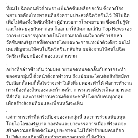
.
ที่ผมไปฉีดตอนหัวค่ำเพราะเป็นวัคซีนเหลือของวัน ซึ่งทางโรง
พยาบาลต้องโทรหาคนที่แจ้งความประสงค์ฉีดวัคซีนไว้ ให้ไปฉีด
เพื่อไม่ต้องทิ้งวัคซีนที่มีค่า ผู้อำนวยการโรงพยาบาล ซึ่งผมไม่รู้จัก
และไม่เคยคุยกันมาก่อน ก็ออกมาให้สัมภาษณ์กับ Top News เอง
ว่ากระบวนการทุกอย่างเป็นไปตามปกติ ผมวิพากษ์การจัดหา
วัคซีนของรัฐบาลที่ผิดพลาดโดยเฉพาะการแทงม้าตัวเดียว ผมไม่
เคยเชิญชวนให้คนไม่ฉีดวัคซีน กลับกัน ผมยังชวนให้คนไปฉีด
วัคซีน เพื่อปกป้องตัวเองและส่วนรวม
.
อย่างที่กล่าวข้างต้น ว่าผมพยายามอดทนอดกลั้นกับการกระทำ
ของคนกลุ่มนี้ ตั้งหน้าตั้งตาทำงาน ถึงแม้ผมจะโดนตัดสิทธิสมัคร
รับเลือกตั้ง ผมก็ตั้งใจว่าจะทำในสิ่งที่ผมพอจะทำได้ คือการทำงาน
การเมืองท้องถิ่นของคณะก้าวหน้า, การรณรงค์ประเด็นสาธารณะ
ที่สำคัญ และการทำงานความคิดประชาธิปไตยกับคนทุกกลุ่ม
เพื่อสร้างสังคมที่ผมและเพื่อนหวังจะเห็น
.
แต่การกระทำที่น่ารังเกียจของคนกลุ่มนี้ และการร่วมสนับสนุน
โดยไอโอของรัฐบาล กองทัพและบางพรรคการเมือง ที่รังแต่จะ
สร้างความเกลียดชังในหมู่ประชาชน ไม่ได้ทำร้ายผมคนเดียว
ไม่ใช่ผมคนเดียวที่โดนทำลายจากคนกลุ่มนี้ ยังมีนัก