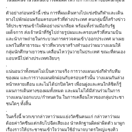
.
ตัวอย่างก่อนหน้านี้ เช่น การที่ผมเดินทางไปแข่งขันกีฬาและเดิน
ทางไปพักผ่อนพร้อมครอบครัวที่ต่างประเทศ คนกลุ่มนี้ก็สร้างข่าว
ให้ประชาชนเข้าใจผิดอย่างน่าเกลียด พร้อมทั้งร่วมมือกับรัฐ
เผด็จการ ส่งเจ้าหน้าที่รัฐไปถ่ายรูปผมและครอบครัวที่สนามบิน
และนำภาพถ่ายในกระบวนการตรวจคนเข้า/ออกประเทศ มาเผย
แพร่ในที่สาธารณะ ข่าวที่พวกเขาสร้างทำนองว่าผมวางแผนให้
กลุ่มนักศึกษาเยาวชน เคลื่อนไหววุ่นวายในประเทศ ขณะที่ตนเอง
แอบหนีไปต่างประเทศเงียบๆ
.
แน่นอนว่าทั้งหมดไม่เป็นความจริง การวางแผนแข่งกีฬากับทีม
ของผม และการวางแผนพักผ่อนกับครอบครัวนั้น วางแผนกันล่วง
หน้าหลายเดือน และไม่ได้ปกปิดใคร เพื่อนฝูงและคนใกล้ชิดก็รู้
แผนการเดินทางของผมทั้งหมด และผมไม่ได้มีส่วนร่วมในการ
วางแผน/ออกแบบ/กำหนดวัน ในการเคลื่อนไหวของกลุ่มประชา
ชนใดๆ ทั้งสิ้น
.
ในครั้งนี้ พวกเขากล่าวหาว่าผมแย่งวัคซีนคนแก่ กล่าวหาว่าผม
ด้อยค่าวัคซีนแต่กลับไปฉีดเสียเอง นำหลักฐานผิดฝาผิดตัว มาผูก
เรื่องราวให้ประชาชนเข้าใจว่าผมใช้อำนาจบาตรใหญ่แซงคิว