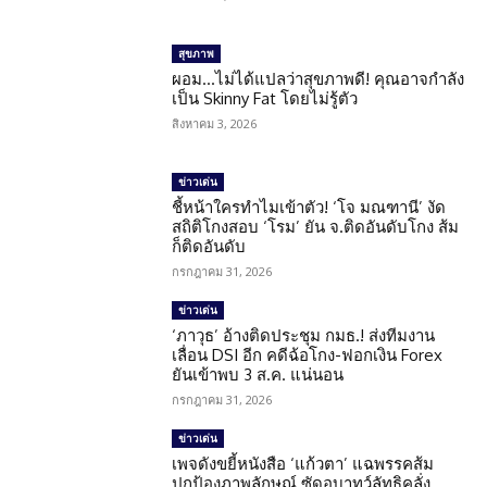
สุขภาพ
ผอม…ไม่ได้แปลว่าสุขภาพดี! คุณอาจกำลัง
เป็น Skinny Fat โดยไม่รู้ตัว
สิงหาคม 3, 2026
ข่าวเด่น
ชี้หน้าใครทำไมเข้าตัว! ‘โจ มณฑานี’ งัด
สถิติโกงสอบ ‘โรม’ ยัน จ.ติดอันดับโกง ส้ม
ก็ติดอันดับ
กรกฎาคม 31, 2026
ข่าวเด่น
‘ภาวุธ’ อ้างติดประชุม กมธ.! ส่งทีมงาน
เลื่อน DSI อีก คดีฉ้อโกง-ฟอกเงิน Forex
ยันเข้าพบ 3 ส.ค. แน่นอน
กรกฎาคม 31, 2026
ข่าวเด่น
เพจดังขยี้หนังสือ ‘แก้วตา’ แฉพรรคส้ม
ปกป้องภาพลักษณ์ ซัดอุบาทว์ลัทธิคลั่ง