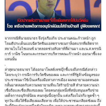
จากกรณีที่นายธนาธร จึงรุ่งเรืองกิจ ประธานคณะก้าวหน้า ถูก
โจมตีประเด็นแอบฉีดวัคซีนแอสตราเซเนกาล็อตแรกที่ผลิตจาก
สยามไบโอไซเอนซ์ มาตลอดช่วงสัปดาห์ที่ผ่านมา และน.ส.พรรณิ
การ์ วานิช โฆษกและกรรมการบริหารคณะก้าวหน้า ออกมาชี้แจง
แทนนั้น
.
ล่าสุดนายธนาธร ได้ออกมาโพสต์เฟซบุ๊กชี้แจงถึงกรณีดังกล่าว
โดยระบุว่า กรณีการรับวัคซีนของผม และการที่รัฐล้วงข้อมูลของ
ประชาชนมาใช้เป็นเครื่องมือทางการเมือง ผมพยายามอดทนอด
กลั้นมาตลอดกับความพยายามที่จะใส่ร้ายป้ายสี ทำลายความน่า
เชื่อถือและชื่อเสียงของผม โดยคนกลุ่มหนึ่งที่สนับสนุนเครือข่าย
เผด็จการอนุรักษ์นิยม คนกลุ่มนี้ปลุกปั้น แต่งเรื่องไม่จริง พูดซ้ำ ๆ
ทุกวัน เพื่อให้ชื่อเสียงผมเสียหาย เพื่อให้ประชาชนเกลียดชังผม ถึง
วันนี้มีคนจำนวนหนึ่งเข้าใจผมผิด เพราะการกระทำของคนกลุ่มนี้