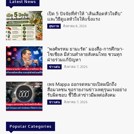
Latest News
เปิด 5 ปัจจัยที่ทำให้ “เส้นเลือดหัวใจตีบ”
และวิธีดูแลหัวใจให้แข็งแรง
สิงหาคม 8, 2026
สุขภาพ
“พงศ์พรหม ยามะรัต” มองสื่อ-การศึกษา-
โซเชียล มีส่วนทำลายสังคมไทย ชวนทุก
ฝ่ายร่วมแก้ปัญหา
สิงหาคม 7, 2026
ข่าวเด่น
เพจ Mappa ออกจดหมายเปิดผนึกถึง
สื่อมวลชน ขอรายงานข่าวเหตุรุนแรงอย่าง
รับผิดชอบ ชี้วิธีเล่าข่าวมีผลต่อสังคม
สิงหาคม 7, 2026
ข่าวเด่น
Popular Categories