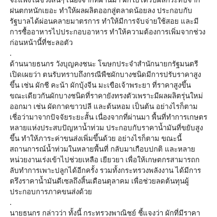
ฝนตกหนักเยอะ ทำให้ผลผลิตออกสู่ตลาดน้อยลง ประกอบกับ
รัฐบาลได้ผ่อนคลายมาตรการ ทำให้มีการจับจ่ายใช้สอย และมี
การซื้ออาหารไปประกอบอาหาร ทำให้ความต้องการเพิ่มจากช่วง
ก่อนหน้านี้ที่ชะลอตัว
.
ด้านนายธนกร วังบุญคงชนะ โฆษกประจำสำนักนายกรัฐมนตรี
เปิดเผยว่า ตนรับทราบถึงกรณีพืชผักบางชนิดมีการปรับราคาสูง
ขึ้น เช่น ผักชี คะน้า ผักบุ้งจีน มะเขือเจ้าพระยา ที่ราคาสูงขึ้น
ขณะเดียวกันผักบางชนิดที่ราคายังทรงตัวเพราะมีผลผลิตรุ่นใหม่
ออกมา เช่น ผัดกาดขาวปลี และต้นหอม เป็นต้น อย่างไรก็ตาม
เชี่อว่ามาจากปัจจัยระยะสั้น เนื่องจากที่ผ่านมา พื้นที่ทำการเกษตร
หลายแห่งประสบปัญหาน้ำท่วม ประกอบกับราคาน้ำมันที่ขยับสูง
ขึ้น ทำให้ภาระค่าขนส่งเพิ่มขึ้นด้วย อย่างไรก็ตาม ขณะนี้
สถานการณ์น้ำท่วมในหลายพื้นที่ กลับมาเกือบปกติ และหลาย
หน่วยงานเร่งเข้าไปช่วยเหลือ เยียวยา เพื่อให้เกษตกรสามารถก
ลับทำการเพาะปลูกได้อีกครั้ง รวมทั้งกระทรวงพลังงาน ได้มีการ
ตรึงราคาน้ำมันดีเซลถึงสิ้นเดือนตุลาคม เพื่อช่วยลดต้นทุนผู้
ประกอบการภาคขนส่งด้วย
.
นายธนกร กล่าวว่า ทั้งนี้ กระทรวงพาณิชย์ ชี้แจงว่า ผักที่มีราคา