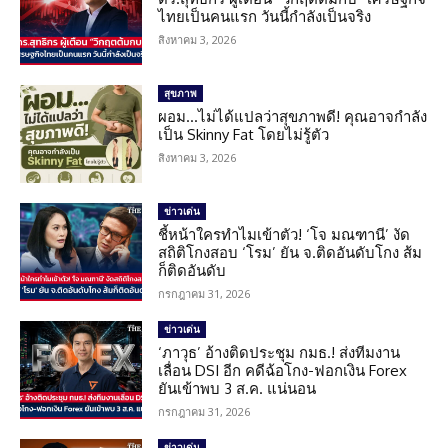
ไทยเป็นคนแรก วันนี้กำลังเป็นจริง
สิงหาคม 3, 2026
สุขภาพ
ผอม…ไม่ได้แปลว่าสุขภาพดี! คุณอาจกำลัง
เป็น Skinny Fat โดยไม่รู้ตัว
สิงหาคม 3, 2026
ข่าวเด่น
ชี้หน้าใครทำไมเข้าตัว! ‘โจ มณฑานี’ งัด
สถิติโกงสอบ ‘โรม’ ยัน จ.ติดอันดับโกง ส้ม
ก็ติดอันดับ
กรกฎาคม 31, 2026
ข่าวเด่น
‘ภาวุธ’ อ้างติดประชุม กมธ.! ส่งทีมงาน
เลื่อน DSI อีก คดีฉ้อโกง-ฟอกเงิน Forex
ยันเข้าพบ 3 ส.ค. แน่นอน
กรกฎาคม 31, 2026
ข่าวเด่น