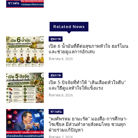
ข่าวเด่น
Related News
สุขภาพ
เปิด 6 น้ำมันที่ดีต่อสุขภาพหัวใจ ฮอร์โมน
และช่วยดูแลการอักเสบ
สิงหาคม 8, 2026
สุขภาพ
เปิด 5 ปัจจัยที่ทำให้ “เส้นเลือดหัวใจตีบ”
และวิธีดูแลหัวใจให้แข็งแรง
สิงหาคม 8, 2026
ข่าวเด่น
“พงศ์พรหม ยามะรัต” มองสื่อ-การศึกษา-
โซเชียล มีส่วนทำลายสังคมไทย ชวนทุก
ฝ่ายร่วมแก้ปัญหา
สิงหาคม 7, 2026