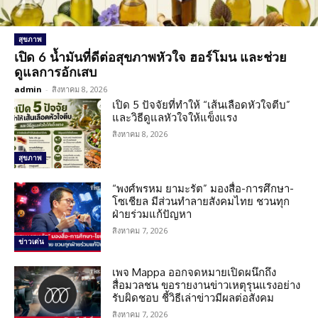
สุขภาพ
เปิด 6 น้ำมันที่ดีต่อสุขภาพหัวใจ ฮอร์โมน และช่วย
ดูแลการอักเสบ
admin
-
สิงหาคม 8, 2026
เปิด 5 ปัจจัยที่ทำให้ “เส้นเลือดหัวใจตีบ”
และวิธีดูแลหัวใจให้แข็งแรง
สิงหาคม 8, 2026
สุขภาพ
“พงศ์พรหม ยามะรัต” มองสื่อ-การศึกษา-
โซเชียล มีส่วนทำลายสังคมไทย ชวนทุก
ฝ่ายร่วมแก้ปัญหา
สิงหาคม 7, 2026
ข่าวเด่น
เพจ Mappa ออกจดหมายเปิดผนึกถึง
สื่อมวลชน ขอรายงานข่าวเหตุรุนแรงอย่าง
รับผิดชอบ ชี้วิธีเล่าข่าวมีผลต่อสังคม
สิงหาคม 7, 2026