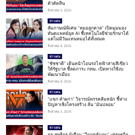
ตัวตัดสิน
สิงหาคม 5, 2026
ข่าวเด่น
สัมภาษณ์พิเศษ “หมอลูกตาล” เปิดมุมมอง
ทันตแพทย์ยุค AI ชี้เทคโนโลยีช่วยรักษาได้
แต่ไม่มีวันแทนหมอได้ทั้งหมด
สิงหาคม 4, 2026
ข่าวเด่น
“ชัชชาติ” เดินหน้าโอนรถไฟฟ้าสายสีเขียว
ให้รัฐบาล ชี้ลดภาระ กทม. เปิดทางใช้งบ
พัฒนาเมือง
สิงหาคม 4, 2026
ข่าวเด่น
“แขก คำผกา” วิจารณ์พรรคส้มหนัก ชี้ห่าง
ปัญหาเชิงโครงสร้าง ลั่น “มันปลอม”
สิงหาคม 3, 2026
ข่าวเด่น
ดร.สุทธิกร ผู้เตือน “วิกฤตต้มกบ” เศรษฐกิจ