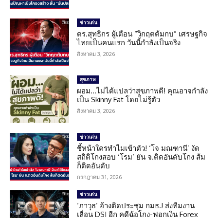
ข่าวเด่น
ดร.สุทธิกร ผู้เตือน “วิกฤตต้มกบ” เศรษฐกิจ
ไทยเป็นคนแรก วันนี้กำลังเป็นจริง
สิงหาคม 3, 2026
สุขภาพ
ผอม…ไม่ได้แปลว่าสุขภาพดี! คุณอาจกำลัง
เป็น Skinny Fat โดยไม่รู้ตัว
สิงหาคม 3, 2026
ข่าวเด่น
ชี้หน้าใครทำไมเข้าตัว! ‘โจ มณฑานี’ งัด
สถิติโกงสอบ ‘โรม’ ยัน จ.ติดอันดับโกง ส้ม
ก็ติดอันดับ
กรกฎาคม 31, 2026
ข่าวเด่น
‘ภาวุธ’ อ้างติดประชุม กมธ.! ส่งทีมงาน
เลื่อน DSI อีก คดีฉ้อโกง-ฟอกเงิน Forex