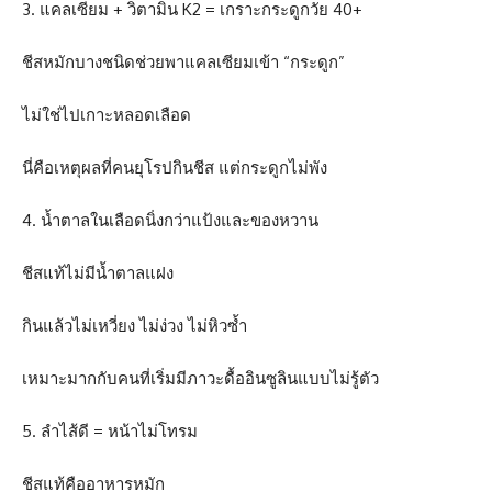
3. แคลเซียม + วิตามิน K2 = เกราะกระดูกวัย 40+
ชีสหมักบางชนิดช่วยพาแคลเซียมเข้า “กระดูก”
ไม่ใช่ไปเกาะหลอดเลือด
นี่คือเหตุผลที่คนยุโรปกินชีส แต่กระดูกไม่พัง
4. น้ำตาลในเลือดนิ่งกว่าแป้งและของหวาน
ชีสแท้ไม่มีน้ำตาลแฝง
กินแล้วไม่เหวี่ยง ไม่ง่วง ไม่หิวซ้ำ
เหมาะมากกับคนที่เริ่มมีภาวะดื้ออินซูลินแบบไม่รู้ตัว
5. ลำไส้ดี = หน้าไม่โทรม
ชีสแท้คืออาหารหมัก