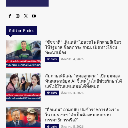
Editor Picks
“ชัชชาติ” เดินหน้าโอนรถไฟฟ้าสายสีเขียว
ให้รัฐบาล ชี้ลดภาระ กทม. เปิดทางใช้งบ
พัฒนาเมือง
สิงหาคม 4, 2026
ข่าวเด่น
สัมภาษณ์พิเศษ “หมอลูกตาล” เปิดมุมมอง
ทันตแพทย์ยุค AI ชี้เทคโนโลยีช่วยรักษาได้
แต่ไม่มีวันแทนหมอได้ทั้งหมด
สิงหาคม 4, 2026
ข่าวเด่น
“ถือแถน” ถามกลับ ปมข้าราชการหัวเราะ
ใน กมธ.งบฯ “จำเป็นต้องหมอบกราบ
กรรมาธิการหรือ?”
สิงหาคม 5, 2026
ข่าวเด่น