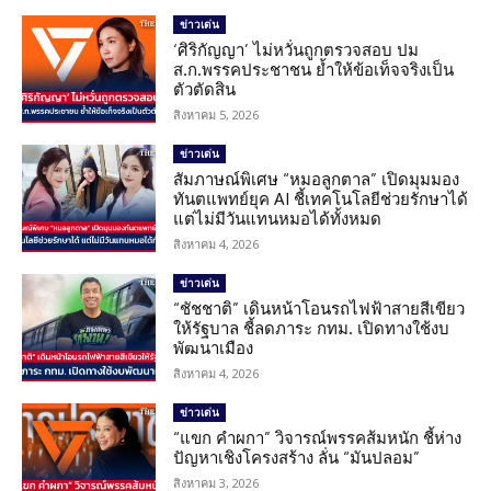
ข่าวเด่น
‘ศิริกัญญา’ ไม่หวั่นถูกตรวจสอบ ปม
ส.ก.พรรคประชาชน ย้ำให้ข้อเท็จจริงเป็น
ตัวตัดสิน
สิงหาคม 5, 2026
ข่าวเด่น
สัมภาษณ์พิเศษ “หมอลูกตาล” เปิดมุมมอง
ทันตแพทย์ยุค AI ชี้เทคโนโลยีช่วยรักษาได้
แต่ไม่มีวันแทนหมอได้ทั้งหมด
สิงหาคม 4, 2026
ข่าวเด่น
“ชัชชาติ” เดินหน้าโอนรถไฟฟ้าสายสีเขียว
ให้รัฐบาล ชี้ลดภาระ กทม. เปิดทางใช้งบ
พัฒนาเมือง
สิงหาคม 4, 2026
ข่าวเด่น
“แขก คำผกา” วิจารณ์พรรคส้มหนัก ชี้ห่าง
ปัญหาเชิงโครงสร้าง ลั่น “มันปลอม”
สิงหาคม 3, 2026