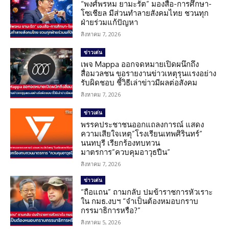
“พงศ์พรหม ยามะรัต” มองสื่อ-การศึกษา-
โซเชียล มีส่วนทำลายสังคมไทย ชวนทุก
ฝ่ายร่วมแก้ปัญหา
สิงหาคม 7, 2026
ข่าวเด่น
เพจ Mappa ออกจดหมายเปิดผนึกถึง
สื่อมวลชน ขอรายงานข่าวเหตุรุนแรงอย่าง
รับผิดชอบ ชี้วิธีเล่าข่าวมีผลต่อสังคม
สิงหาคม 7, 2026
ข่าวเด่น
พรรคประชาชนออกแถลงการณ์ แสดง
ความเสียใจเหตุ”โรงเรียนเทพศิรินทร์”
นนทบุรี เรียกร้องทบทวน
มาตรการ”ควบคุมอาวุธปืน”
สิงหาคม 7, 2026
ข่าวเด่น
“ถือแถน” ถามกลับ ปมข้าราชการหัวเราะ
ใน กมธ.งบฯ “จำเป็นต้องหมอบกราบ
กรรมาธิการหรือ?”
สิงหาคม 5, 2026