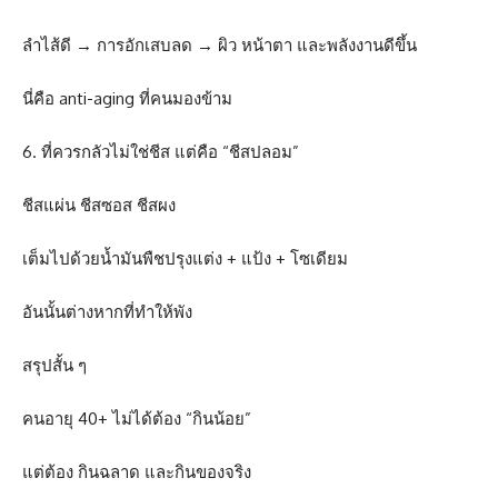
ลำไส้ดี → การอักเสบลด → ผิว หน้าตา และพลังงานดีขึ้น
นี่คือ anti-aging ที่คนมองข้าม
6. ที่ควรกลัวไม่ใช่ชีส แต่คือ “ชีสปลอม”
ชีสแผ่น ชีสซอส ชีสผง
เต็มไปด้วยน้ำมันพืชปรุงแต่ง + แป้ง + โซเดียม
อันนั้นต่างหากที่ทำให้พัง
สรุปสั้น ๆ
คนอายุ 40+ ไม่ได้ต้อง “กินน้อย”
แต่ต้อง กินฉลาด และกินของจริง