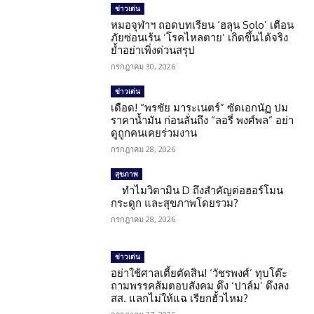
ข่าวเด่น
หมอจุฬาฯ ถอดบทเรียน ‘ฮลุน Solo’ เตือน
ภัยซ่อนเร้น ‘โรคไหลตาย’ เกิดขึ้นได้จริง
ย้ำอย่าเพิ่งด่วนสรุป
กรกฎาคม 30, 2026
ข่าวเด่น
เดือด! “พรชัย มาระเนตร์” ซัดเอกนัฏ ปม
ราคาน้ำมัน ก่อนลั่นถึง “ลอรี่ พงศ์พล” อย่า
ดูถูกคนเคยร่วมงาน
กรกฎาคม 28, 2026
สุขภาพ
ทำไมวิตามิน D ถึงสำคัญต่อฮอร์โมน
กระดูก และสุขภาพโดยรวม?
กรกฎาคม 28, 2026
ข่าวเด่น
อย่าใช้ศาลเตี้ยตัดสิน! ‘วัชรพงศ์’ ทุบโต๊ะ
ถามพรรคส้มตอบสังคม ดึง ‘ปาล์ม’ ดึงลง
สส. แลกไม่ให้แฉ เรียกฮั้วไหม?