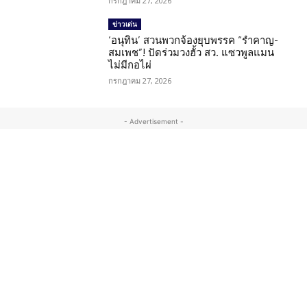
กรกฎาคม 27, 2026
ข่าวเด่น
‘อนุทิน’ สวนพวกจ้องยุบพรรค “รำคาญ-
สมเพช”! ปัดร่วมวงฮั้ว สว. แซวพูลแมน
ไม่มีกอไผ่
กรกฎาคม 27, 2026
- Advertisement -