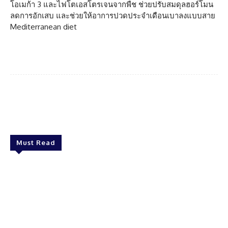
โอเมก้า 3 และไฟโตเอสโตรเจนจากพืช ช่วยปรับสมดุลฮอร์โมน
ลดการอักเสบ และช่วยให้อาการปวดประจำเดือนเบาลงแบบสาย
Mediterranean diet
Facebook
Twitter
Pinterest
What
Must Read