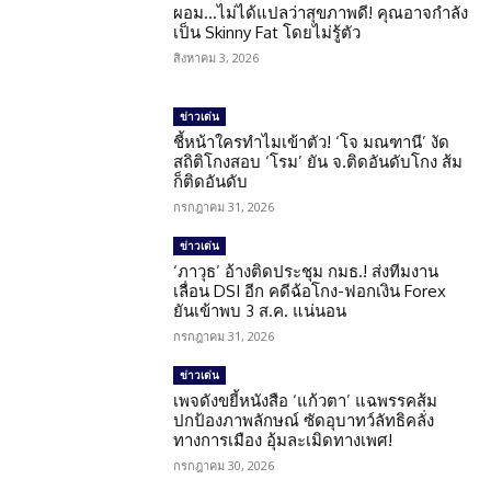
ผอม…ไม่ได้แปลว่าสุขภาพดี! คุณอาจกำลัง
เป็น Skinny Fat โดยไม่รู้ตัว
สิงหาคม 3, 2026
ข่าวเด่น
ชี้หน้าใครทำไมเข้าตัว! ‘โจ มณฑานี’ งัด
สถิติโกงสอบ ‘โรม’ ยัน จ.ติดอันดับโกง ส้ม
ก็ติดอันดับ
กรกฎาคม 31, 2026
ข่าวเด่น
‘ภาวุธ’ อ้างติดประชุม กมธ.! ส่งทีมงาน
เลื่อน DSI อีก คดีฉ้อโกง-ฟอกเงิน Forex
ยันเข้าพบ 3 ส.ค. แน่นอน
กรกฎาคม 31, 2026
ข่าวเด่น
เพจดังขยี้หนังสือ ‘แก้วตา’ แฉพรรคส้ม
ปกป้องภาพลักษณ์ ซัดอุบาทว์ลัทธิคลั่ง
ทางการเมือง อุ้มละเมิดทางเพศ!
กรกฎาคม 30, 2026