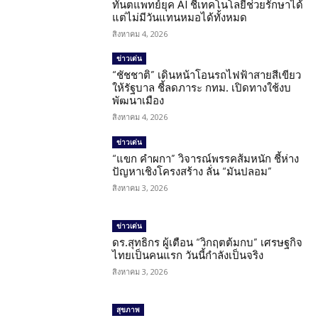
ทันตแพทย์ยุค AI ชี้เทคโนโลยีช่วยรักษาได้
แต่ไม่มีวันแทนหมอได้ทั้งหมด
สิงหาคม 4, 2026
ข่าวเด่น
“ชัชชาติ” เดินหน้าโอนรถไฟฟ้าสายสีเขียว
ให้รัฐบาล ชี้ลดภาระ กทม. เปิดทางใช้งบ
พัฒนาเมือง
สิงหาคม 4, 2026
ข่าวเด่น
“แขก คำผกา” วิจารณ์พรรคส้มหนัก ชี้ห่าง
ปัญหาเชิงโครงสร้าง ลั่น “มันปลอม”
สิงหาคม 3, 2026
ข่าวเด่น
ดร.สุทธิกร ผู้เตือน “วิกฤตต้มกบ” เศรษฐกิจ
ไทยเป็นคนแรก วันนี้กำลังเป็นจริง
สิงหาคม 3, 2026
สุขภาพ