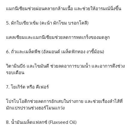
แมกนีเซียมช่วยผ่อนคลายกล้ามเนื้อ และช่วยให้อารมณ์นิ่งขึ้น
5. ผักใบเขียวเข้ม (คะน้า ผักโขม บรอกโคลี)
แคลเซียมและแมกนีเซียมช่วยลดการหดเกร็งของมดลูก
6. ถั่วและเมล็ดพืช (อัลมอนด์ เมล็ดฟักทอง งาขี้ม้อน)
วิตามินบี6 และไขมันดี ช่วยลดอาการบวมน้ำ และอาการตึงช่วง
รอบเดือน
7. โยเกิร์ต หรือ คีเฟอร์
โปรไบโอติกช่วยลดการอักเสบในร่างกาย และช่วยเรื่องลำไส้ที่
มักแปรปรวนช่วงฮอร์โมนแกว่ง
8. น้ำมันเมล็ดแฟลกซ์ (Flaxseed Oil)