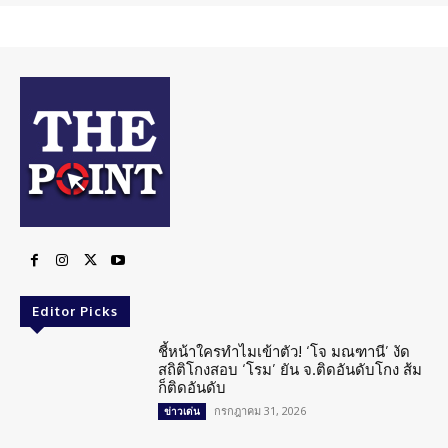
Editor Picks
ชี้หน้าใครทำไมเข้าตัว! ‘โจ มณฑานี’ งัด
สถิติโกงสอบ ‘โรม’ ยัน จ.ติดอันดับโกง ส้ม
ก็ติดอันดับ
กรกฎาคม 31, 2026
ข่าวเด่น