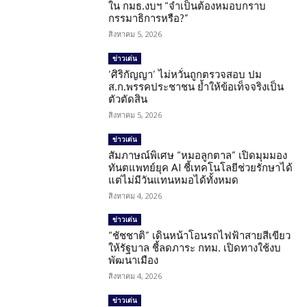
ใน กมธ.งบฯ “จำเป็นต้องหมอบกราบ
กรรมาธิการหรือ?”
สิงหาคม 5, 2026
ข่าวเด่น
‘ศิริกัญญา’ ไม่หวั่นถูกตรวจสอบ ปม
ส.ก.พรรคประชาชน ย้ำให้ข้อเท็จจริงเป็น
ตัวตัดสิน
สิงหาคม 5, 2026
ข่าวเด่น
สัมภาษณ์พิเศษ “หมอลูกตาล” เปิดมุมมอง
ทันตแพทย์ยุค AI ชี้เทคโนโลยีช่วยรักษาได้
แต่ไม่มีวันแทนหมอได้ทั้งหมด
สิงหาคม 4, 2026
ข่าวเด่น
“ชัชชาติ” เดินหน้าโอนรถไฟฟ้าสายสีเขียว
ให้รัฐบาล ชี้ลดภาระ กทม. เปิดทางใช้งบ
พัฒนาเมือง
สิงหาคม 4, 2026
ข่าวเด่น