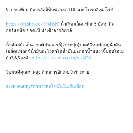
9. กระเทียม มีสารอัลลิซินช่วยลด LDL และไตรกลีเซอไรด์
https://th.shp.ee/iMXHyN1
น้ำมันเมล็ดแฟลกซ์ บัลซามิค
ออร์แกนิค ของแท้ นำเข้าจากอิตาลี
น้ำมันสกัดเย็นUpoil(อัพออยล์)2กระปุก(รวม60ซอฟเจล)น้ำมัน
เมล็ดแฟลกซ์น้ำมันอะโวคาโดน้ำมันมะกอกน้ำมันงาขี้ม่อนโอเม
ก้า3,6,9ลงตัว
https://s.lazada.co.th/s.ztjDV
ไขมันดีคุณภาพสูง ต้านการอักเสบในร่างกาย
#avbhealthy
#อาหารลดไขมันในเส้นเลือด
Facebook
Twitter
Pinterest
What