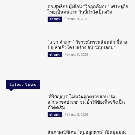
ดร.สุทธิกร ผู้เตือน “วิกฤตต้มกบ” เศรษฐกิจ
ไทยเป็นคนแรก วันนี้กำลังเป็นจริง
สิงหาคม 3, 2026
ข่าวเด่น
“แขก คำผกา” วิจารณ์พรรคส้มหนัก ชี้ห่าง
ปัญหาเชิงโครงสร้าง ลั่น “มันปลอม”
สิงหาคม 3, 2026
ข่าวเด่น
Latest News
‘ศิริกัญญา’ ไม่หวั่นถูกตรวจสอบ ปม
ส.ก.พรรคประชาชน ย้ำให้ข้อเท็จจริงเป็น
ตัวตัดสิน
สิงหาคม 5, 2026
ข่าวเด่น
สัมภาษณ์พิเศษ “หมอลูกตาล” เปิดมุมมอง