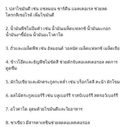
1. ปลาไขมันดี เช่น แซลมอน ซาร์ดีน แมคเคอเรล ช่วยลด
ไตรกลีเซอไรด์ เพิ่มไขมันดี
2. น้ำมันพืชไม่อิ่มตัว เช่น น้ำมันเมล็ดแฟลกซ์ น้ำมันมะกอก
น้ำมันงาขี้ม้อน น้ำมันอะโวคาโด
3. ถั่วและเมล็ดพืช เช่น อัลมอนด์ วอลนัท เมล็ดแฟลกซ์ เมล็ดเจีย
4. ข้าวโอ๊ตและธัญพืชไม่ขัดสี ช่วยดักจับคอเลสเตอรอล ลดการ
ดูดซึม
5. ผักใบเขียวและผักตระกูลกะหล่ำ เช่น บร็อกโคลี คะน้า ผักโขม
6. ผลไม้ตระกูลเบอร์รี เช่น บลูเบอร์รี ราสป์เบอร์รี สตรอว์เบอร์รี
7. อโวคาโด อุดมด้วยไขมันดีและใยอาหาร
8. ชาเขียว มีสารคาเทชินช่วยลดคอเลสเตอรอล