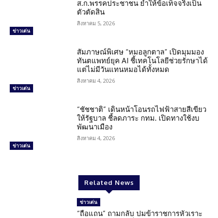
ส.ก.พรรคประชาชน ย้ำให้ข้อเท็จจริงเป็น
ตัวตัดสิน
สิงหาคม 5, 2026
ข่าวเด่น
สัมภาษณ์พิเศษ “หมอลูกตาล” เปิดมุมมอง
ทันตแพทย์ยุค AI ชี้เทคโนโลยีช่วยรักษาได้
แต่ไม่มีวันแทนหมอได้ทั้งหมด
สิงหาคม 4, 2026
ข่าวเด่น
“ชัชชาติ” เดินหน้าโอนรถไฟฟ้าสายสีเขียว
ให้รัฐบาล ชี้ลดภาระ กทม. เปิดทางใช้งบ
พัฒนาเมือง
สิงหาคม 4, 2026
ข่าวเด่น
Related News
ข่าวเด่น
“ถือแถน” ถามกลับ ปมข้าราชการหัวเราะ