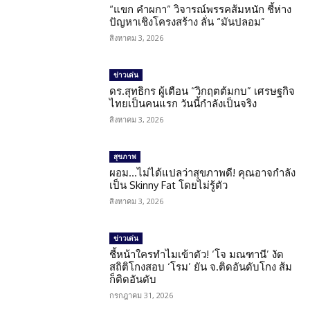
“แขก คำผกา” วิจารณ์พรรคส้มหนัก ชี้ห่าง
ปัญหาเชิงโครงสร้าง ลั่น “มันปลอม”
สิงหาคม 3, 2026
ข่าวเด่น
ดร.สุทธิกร ผู้เตือน “วิกฤตต้มกบ” เศรษฐกิจ
ไทยเป็นคนแรก วันนี้กำลังเป็นจริง
สิงหาคม 3, 2026
สุขภาพ
ผอม…ไม่ได้แปลว่าสุขภาพดี! คุณอาจกำลัง
เป็น Skinny Fat โดยไม่รู้ตัว
สิงหาคม 3, 2026
ข่าวเด่น
ชี้หน้าใครทำไมเข้าตัว! ‘โจ มณฑานี’ งัด
สถิติโกงสอบ ‘โรม’ ยัน จ.ติดอันดับโกง ส้ม
ก็ติดอันดับ
กรกฎาคม 31, 2026