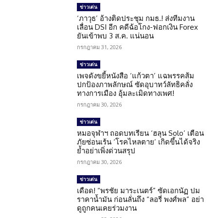
ข่าวเด่น
‘ภาวุธ’ อ้างติดประชุม กมธ.! ส่งทีมงาน
เลื่อน DSI อีก คดีฉ้อโกง-ฟอกเงิน Forex
ยันเข้าพบ 3 ส.ค. แน่นอน
กรกฎาคม 31, 2026
ข่าวเด่น
เพจดังขยี้หนังสือ ‘แก้วตา’ แฉพรรคส้ม
ปกป้องภาพลักษณ์ ซัดอุบาทว์ลัทธิคลั่ง
ทางการเมือง อุ้มละเมิดทางเพศ!
กรกฎาคม 30, 2026
ข่าวเด่น
หมอจุฬาฯ ถอดบทเรียน ‘ฮลุน Solo’ เตือน
ภัยซ่อนเร้น ‘โรคไหลตาย’ เกิดขึ้นได้จริง
ย้ำอย่าเพิ่งด่วนสรุป
กรกฎาคม 30, 2026
ข่าวเด่น
เดือด! “พรชัย มาระเนตร์” ซัดเอกนัฏ ปม
ราคาน้ำมัน ก่อนลั่นถึง “ลอรี่ พงศ์พล” อย่า
ดูถูกคนเคยร่วมงาน