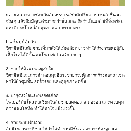
หลายคนอาจจะชอบกินส้มเพราะรสชาติเปรี้ยว–หวานสดชื่น แต่
จริง ๆ แล้วส้มมีคุณค่ามากกว่านั้นเยอะ ถือว่าเป็นผลไม้ที่ทั้งอร่อย
และมีประโยชน์กับสุขภาพแบบครบวงจร
1. เสริมภูมิคุ้มกัน
วิตามินซีในส้มช่วยเพิ่มพลังให้เม็ดเลือดขาว ทำให้ร่างกายต่อสู้กับ
เชื้อโรคได้ดีขึ้น ลดโอกาสเป็นหวัดบ่อย ๆ
2. ช่วยให้ผิวพรรณดูสดใส
วิตามินซีและสารต้านอนุมูลอิสระช่วยกระตุ้นการสร้างคอลลาเจน
ทำให้ผิวชุ่มชื้น ลดริ้วรอย และดูสุขภาพดีขึ้น
3. บำรุงหัวใจและหลอดเลือด
ไฟเบอร์กับโพแทสเซียมในส้มช่วยลดคอเลสเตอรอล และควบคุม
ความดันโลหิต ทำให้หัวใจแข็งแรงขึ้น
4. ช่วยระบบขับถ่าย
ส้มมีใยอาหารที่ช่วยให้ลำไส้ทำงานดีขึ้น ลดอาการท้องผูก และ