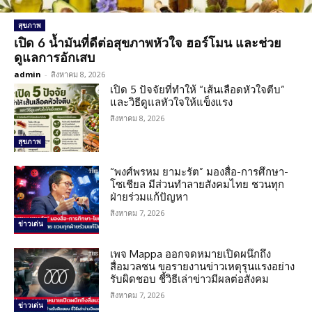
สุขภาพ
เปิด 6 น้ำมันที่ดีต่อสุขภาพหัวใจ ฮอร์โมน และช่วย
ดูแลการอักเสบ
admin
-
สิงหาคม 8, 2026
เปิด 5 ปัจจัยที่ทำให้ “เส้นเลือดหัวใจตีบ”
และวิธีดูแลหัวใจให้แข็งแรง
สิงหาคม 8, 2026
สุขภาพ
“พงศ์พรหม ยามะรัต” มองสื่อ-การศึกษา-
โซเชียล มีส่วนทำลายสังคมไทย ชวนทุก
ฝ่ายร่วมแก้ปัญหา
สิงหาคม 7, 2026
ข่าวเด่น
เพจ Mappa ออกจดหมายเปิดผนึกถึง
สื่อมวลชน ขอรายงานข่าวเหตุรุนแรงอย่าง
รับผิดชอบ ชี้วิธีเล่าข่าวมีผลต่อสังคม
สิงหาคม 7, 2026
ข่าวเด่น