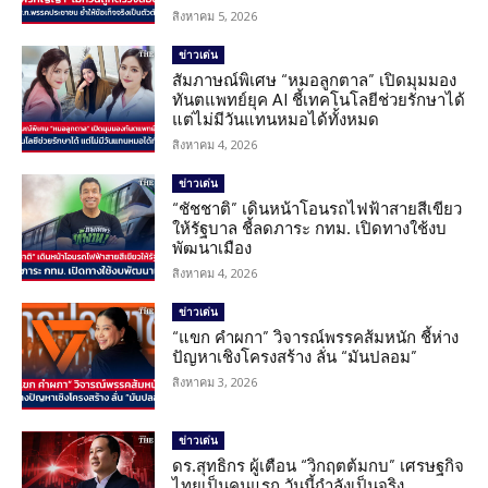
สิงหาคม 5, 2026
ข่าวเด่น
สัมภาษณ์พิเศษ “หมอลูกตาล” เปิดมุมมอง
ทันตแพทย์ยุค AI ชี้เทคโนโลยีช่วยรักษาได้
แต่ไม่มีวันแทนหมอได้ทั้งหมด
สิงหาคม 4, 2026
ข่าวเด่น
“ชัชชาติ” เดินหน้าโอนรถไฟฟ้าสายสีเขียว
ให้รัฐบาล ชี้ลดภาระ กทม. เปิดทางใช้งบ
พัฒนาเมือง
สิงหาคม 4, 2026
ข่าวเด่น
“แขก คำผกา” วิจารณ์พรรคส้มหนัก ชี้ห่าง
ปัญหาเชิงโครงสร้าง ลั่น “มันปลอม”
สิงหาคม 3, 2026
ข่าวเด่น
ดร.สุทธิกร ผู้เตือน “วิกฤตต้มกบ” เศรษฐกิจ
ไทยเป็นคนแรก วันนี้กำลังเป็นจริง