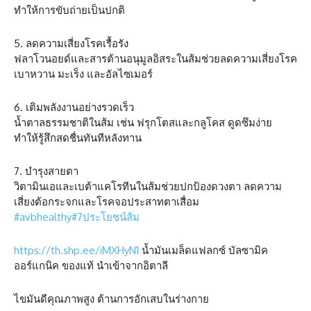
ทำให้การขับถ่ายเป็นปกติ
5. ลดความเสี่ยงโรคเรื้อรัง
ฟลาโวนอยด์และสารต้านอนุมูลอิสระในส้มช่วยลดความเสี่ยงโรค
เบาหวาน มะเร็ง และอัลไซเมอร์
6. เติมพลังงานอย่างรวดเร็ว
น้ำตาลธรรมชาติในส้ม เช่น ฟรุกโตสและกลูโคส ดูดซึมง่าย
ทำให้รู้สึกสดชื่นทันทีหลังทาน
7. บำรุงสายตา
วิตามินเอและเบต้าแคโรทีนในส้มช่วยปกป้องดวงตา ลดความ
เสี่ยงต้อกระจกและโรคจอประสาทตาเสื่อม
#avbhealthy
#7ประโยชน์ส้ม
https://th.shp.ee/iMXHyN1
น้ำมันเมล็ดแฟลกซ์ บัลซามิค
ออร์แกนิค ของแท้ นำเข้าจากอิตาลี
ไขมันดีคุณภาพสูง ต้านการอักเสบในร่างกาย