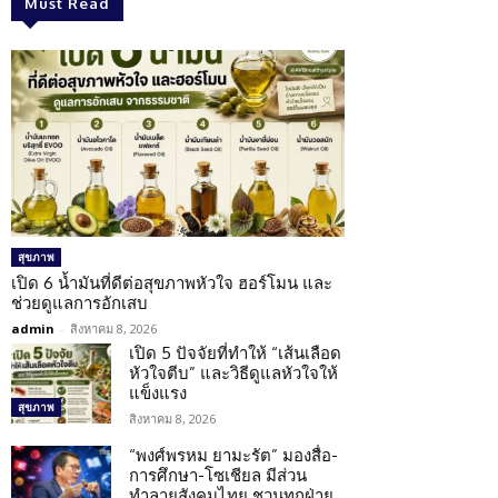
Must Read
สุขภาพ
เปิด 6 น้ำมันที่ดีต่อสุขภาพหัวใจ ฮอร์โมน และ
ช่วยดูแลการอักเสบ
admin
-
สิงหาคม 8, 2026
เปิด 5 ปัจจัยที่ทำให้ “เส้นเลือด
หัวใจตีบ” และวิธีดูแลหัวใจให้
แข็งแรง
สุขภาพ
สิงหาคม 8, 2026
“พงศ์พรหม ยามะรัต” มองสื่อ-
การศึกษา-โซเชียล มีส่วน
ทำลายสังคมไทย ชวนทุกฝ่าย