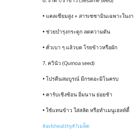
6. งาดำ/งาขาว (Sesame seed)
• แคลเซียมสูง + สารเซซามินเฉพาะในงา
• ช่วยบำรุงกระดูก ลดความดัน
• คั่วเบา ๆ แล้วบด โรยข้าวหรือผัก
7. ควินัว (Quinoa seed)
• โปรตีนสมบูรณ์ มีกรดอะมิโนครบ
• คาร์บเชิงซ้อน อิ่มนาน ย่อยช้า
• ใช้แทนข้าว ใส่สลัด หรือทำเมนูเฮลท์ตี้
#avbhealthy
#7เมล็ด