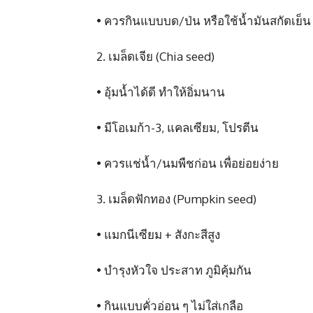
• ควรกินแบบบด/ป่น หรือใช้น้ำมันสกัดเย็น
2. เมล็ดเจีย (Chia seed)
• อุ้มน้ำได้ดี ทำให้อิ่มนาน
• มีโอเมก้า-3, แคลเซียม, โปรตีน
• ควรแช่น้ำ/นมพืชก่อน เพื่อย่อยง่าย
3. เมล็ดฟักทอง (Pumpkin seed)
• แมกนีเซียม + สังกะสีสูง
• บำรุงหัวใจ ประสาท ภูมิคุ้มกัน
• กินแบบคั่วอ่อน ๆ ไม่ใส่เกลือ