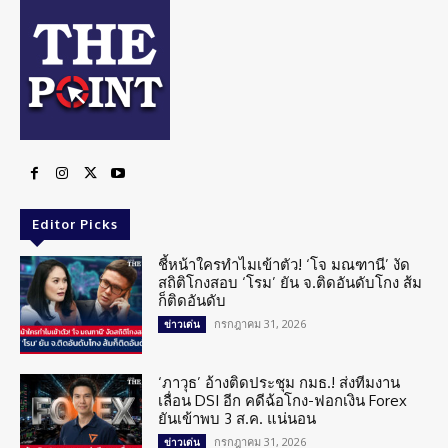
Editor Picks
ชี้หน้าใครทำไมเข้าตัว! ‘โจ มณฑานี’ งัด
สถิติโกงสอบ ‘โรม’ ยัน จ.ติดอันดับโกง ส้ม
ก็ติดอันดับ
กรกฎาคม 31, 2026
ข่าวเด่น
‘ภาวุธ’ อ้างติดประชุม กมธ.! ส่งทีมงาน
เลื่อน DSI อีก คดีฉ้อโกง-ฟอกเงิน Forex
ยันเข้าพบ 3 ส.ค. แน่นอน
กรกฎาคม 31, 2026
ข่าวเด่น