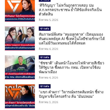
‘ศิริกัญญา’ ไม่หวั่นถูกตรวจสอบ ปม
ส.ก.พรรคประชาชน ย้ำให้ข้อเท็จจริงเป็น
ตัวตัดสิน
สิงหาคม 5, 2026
ข่าวเด่น
สัมภาษณ์พิเศษ “หมอลูกตาล” เปิดมุมมอง
ทันตแพทย์ยุค AI ชี้เทคโนโลยีช่วยรักษาได้
แต่ไม่มีวันแทนหมอได้ทั้งหมด
สิงหาคม 4, 2026
ข่าวเด่น
“ชัชชาติ” เดินหน้าโอนรถไฟฟ้าสายสีเขียว
ให้รัฐบาล ชี้ลดภาระ กทม. เปิดทางใช้งบ
พัฒนาเมือง
สิงหาคม 4, 2026
ข่าวเด่น
“แขก คำผกา” วิจารณ์พรรคส้มหนัก ชี้ห่าง
ปัญหาเชิงโครงสร้าง ลั่น “มันปลอม”
สิงหาคม 3, 2026