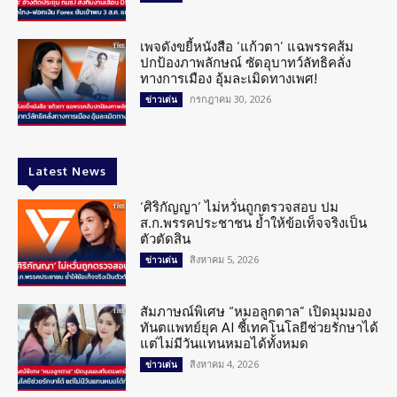
เพจดังขยี้หนังสือ ‘แก้วตา’ แฉพรรคส้ม
ปกป้องภาพลักษณ์ ซัดอุบาทว์ลัทธิคลั่ง
ทางการเมือง อุ้มละเมิดทางเพศ!
กรกฎาคม 30, 2026
ข่าวเด่น
Latest News
‘ศิริกัญญา’ ไม่หวั่นถูกตรวจสอบ ปม
ส.ก.พรรคประชาชน ย้ำให้ข้อเท็จจริงเป็น
ตัวตัดสิน
สิงหาคม 5, 2026
ข่าวเด่น
สัมภาษณ์พิเศษ “หมอลูกตาล” เปิดมุมมอง
ทันตแพทย์ยุค AI ชี้เทคโนโลยีช่วยรักษาได้
แต่ไม่มีวันแทนหมอได้ทั้งหมด
สิงหาคม 4, 2026
ข่าวเด่น