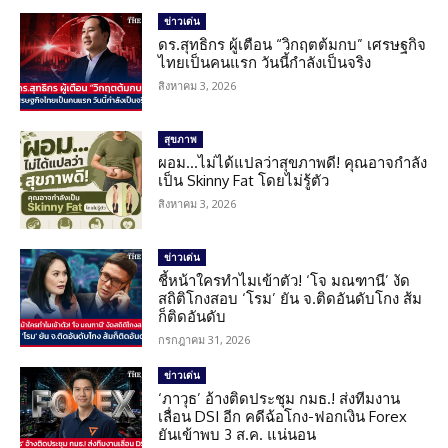
ข่าวเด่น
ดร.สุทธิกร ผู้เตือน “วิกฤตต้มกบ” เศรษฐกิจ
ไทยเป็นคนแรก วันนี้กำลังเป็นจริง
สิงหาคม 3, 2026
สุขภาพ
ผอม…ไม่ได้แปลว่าสุขภาพดี! คุณอาจกำลัง
เป็น Skinny Fat โดยไม่รู้ตัว
สิงหาคม 3, 2026
ข่าวเด่น
ชี้หน้าใครทำไมเข้าตัว! ‘โจ มณฑานี’ งัด
สถิติโกงสอบ ‘โรม’ ยัน จ.ติดอันดับโกง ส้ม
ก็ติดอันดับ
กรกฎาคม 31, 2026
ข่าวเด่น
‘ภาวุธ’ อ้างติดประชุม กมธ.! ส่งทีมงาน
เลื่อน DSI อีก คดีฉ้อโกง-ฟอกเงิน Forex
ยันเข้าพบ 3 ส.ค. แน่นอน