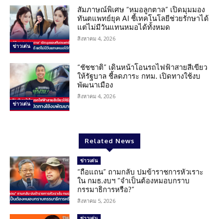
สัมภาษณ์พิเศษ “หมอลูกตาล” เปิดมุมมอง
ทันตแพทย์ยุค AI ชี้เทคโนโลยีช่วยรักษาได้
แต่ไม่มีวันแทนหมอได้ทั้งหมด
สิงหาคม 4, 2026
ข่าวเด่น
“ชัชชาติ” เดินหน้าโอนรถไฟฟ้าสายสีเขียว
ให้รัฐบาล ชี้ลดภาระ กทม. เปิดทางใช้งบ
พัฒนาเมือง
สิงหาคม 4, 2026
ข่าวเด่น
Related News
ข่าวเด่น
“ถือแถน” ถามกลับ ปมข้าราชการหัวเราะ
ใน กมธ.งบฯ “จำเป็นต้องหมอบกราบ
กรรมาธิการหรือ?”
สิงหาคม 5, 2026
ข่าวเด่น