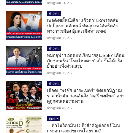
กรกฎาคม 31, 2026
ข่าวเด่น
เพจดังขยี้หนังสือ ‘แก้วตา’ แฉพรรคส้ม
ปกป้องภาพลักษณ์ ซัดอุบาทว์ลัทธิคลั่ง
ทางการเมือง อุ้มละเมิดทางเพศ!
กรกฎาคม 30, 2026
ข่าวเด่น
หมอจุฬาฯ ถอดบทเรียน ‘ฮลุน Solo’ เตือน
ภัยซ่อนเร้น ‘โรคไหลตาย’ เกิดขึ้นได้จริง
ย้ำอย่าเพิ่งด่วนสรุป
กรกฎาคม 30, 2026
ข่าวเด่น
เดือด! “พรชัย มาระเนตร์” ซัดเอกนัฏ ปม
ราคาน้ำมัน ก่อนลั่นถึง “ลอรี่ พงศ์พล” อย่า
ดูถูกคนเคยร่วมงาน
กรกฎาคม 28, 2026
สุขภาพ
ทำไมวิตามิน D ถึงสำคัญต่อฮอร์โมน
กระดูก และสุขภาพโดยรวม?