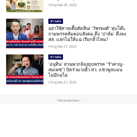
กรกฎาคม 28, 2026
ข่าวเด่น
อย่าใช้ศาลเตี้ยตัดสิน! ‘วัชรพงศ์’ ทุบโต๊ะ
ถามพรรคส้มตอบสังคม ดึง ‘ปาล์ม’ ดึงลง
สส. แลกไม่ให้แฉ เรียกฮั้วไหม?
กรกฎาคม 27, 2026
ข่าวเด่น
‘อนุทิน’ สวนพวกจ้องยุบพรรค “รำคาญ-
สมเพช”! ปัดร่วมวงฮั้ว สว. แซวพูลแมน
ไม่มีกอไผ่
กรกฎาคม 27, 2026
- Advertisement -