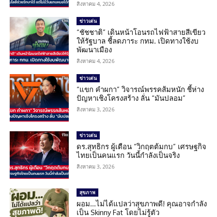
สิงหาคม 4, 2026
ข่าวเด่น
“ชัชชาติ” เดินหน้าโอนรถไฟฟ้าสายสีเขียว
ให้รัฐบาล ชี้ลดภาระ กทม. เปิดทางใช้งบ
พัฒนาเมือง
สิงหาคม 4, 2026
ข่าวเด่น
“แขก คำผกา” วิจารณ์พรรคส้มหนัก ชี้ห่าง
ปัญหาเชิงโครงสร้าง ลั่น “มันปลอม”
สิงหาคม 3, 2026
ข่าวเด่น
ดร.สุทธิกร ผู้เตือน “วิกฤตต้มกบ” เศรษฐกิจ
ไทยเป็นคนแรก วันนี้กำลังเป็นจริง
สิงหาคม 3, 2026
สุขภาพ
ผอม…ไม่ได้แปลว่าสุขภาพดี! คุณอาจกำลัง
เป็น Skinny Fat โดยไม่รู้ตัว