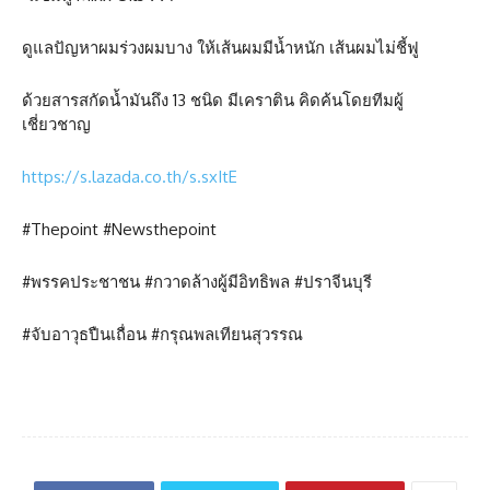
ดูแลปัญหาผมร่วงผมบาง ให้เส้นผมมีน้ำหนัก เส้นผมไม่ชี้ฟู
ด้วยสารสกัดน้ำมันถึง 13 ชนิด มีเคราติน คิดค้นโดยทีมผู้
เชี่ยวชาญ
https://s.lazada.co.th/s.sxItE
#Thepoint #Newsthepoint
#พรรคประชาชน #กวาดล้างผู้มีอิทธิพล #ปราจีนบุรี
#จับอาวุธปืนเถื่อน #กรุณพลเทียนสุวรรณ