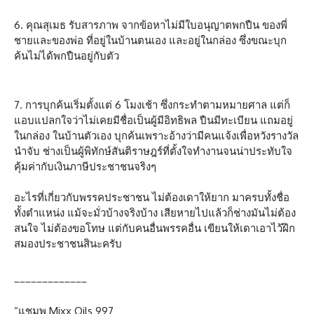
6. คุณสุเมธ รับสารภาพ จากข้อหาไม่มีใบอนุญาตพกปืน ของพี่
ชายและของพ่อ ที่อยู่ในบ้านตนเอง และอยู่ในกล่อง ซึ่งขณะบุก
ค้นไม่ได้พกปืนอยู่กับตัว
7. การบุกค้นเริ่มตั้งแต่ 6 โมงเช้า ซึ่งกระทำตามหมายศาล แต่ก็
แอบแปลกใจว่าไม่เคยมีชื่อเป็นผู้มีอิทธิพล ปืนมีทะเบียน แถมอยู่
ในกล่อง ในบ้านตัวเอง บุกค้นเพราะอ้างว่ามีคนแจ้งเพื่อหวังรางวัล
นำจับ ช่างเป็นผู้พิทักษ์สันติราษฎร์ที่ตั้งใจทำงานจนน่าประทับใจ
คุ้มค่ากับเงินภาษีประชาชนจริงๆ
อะไรที่เกี่ยวกับพรรคประชาชน ไม่ต้องเดาให้ยาก มาครบทั้งชื่อ
ทั้งตำแหน่ง แม้จะมั่วบ้างจริงบ้าง เสียหายไปแล้วก็ช่างมันไม่ต้อง
สนใจ ไม่ต้องขอโทษ แต่กับคนอื่นพรรคอื่น เขียนให้เดาเอาไว้ฝึก
สมองประชาชนสินะครับ
_____________
“แชมพู Mixx Oils 997