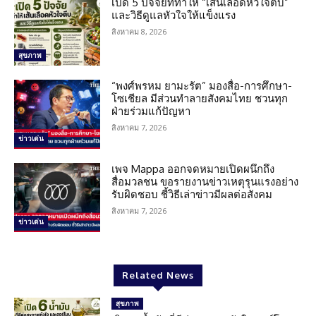
เปิด 5 ปัจจัยที่ทำให้ “เส้นเลือดหัวใจตีบ”
และวิธีดูแลหัวใจให้แข็งแรง
สิงหาคม 8, 2026
สุขภาพ
“พงศ์พรหม ยามะรัต” มองสื่อ-การศึกษา-
โซเชียล มีส่วนทำลายสังคมไทย ชวนทุก
ฝ่ายร่วมแก้ปัญหา
สิงหาคม 7, 2026
ข่าวเด่น
เพจ Mappa ออกจดหมายเปิดผนึกถึง
สื่อมวลชน ขอรายงานข่าวเหตุรุนแรงอย่าง
รับผิดชอบ ชี้วิธีเล่าข่าวมีผลต่อสังคม
สิงหาคม 7, 2026
ข่าวเด่น
Related News
สุขภาพ