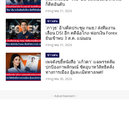
ก็ติดอันดับ
กรกฎาคม 31, 2026
ข่าวเด่น
‘ภาวุธ’ อ้างติดประชุม กมธ.! ส่งทีมงาน
เลื่อน DSI อีก คดีฉ้อโกง-ฟอกเงิน Forex
ยันเข้าพบ 3 ส.ค. แน่นอน
กรกฎาคม 31, 2026
ข่าวเด่น
เพจดังขยี้หนังสือ ‘แก้วตา’ แฉพรรคส้ม
ปกป้องภาพลักษณ์ ซัดอุบาทว์ลัทธิคลั่ง
ทางการเมือง อุ้มละเมิดทางเพศ!
กรกฎาคม 30, 2026
- Advertisement -