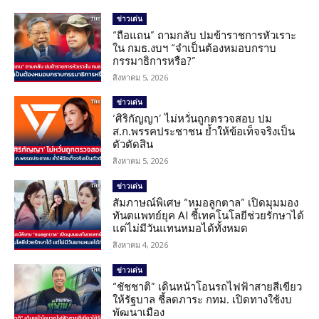
ข่าวเด่น
“ถือแถน” ถามกลับ ปมข้าราชการหัวเราะ
ใน กมธ.งบฯ “จำเป็นต้องหมอบกราบ
กรรมาธิการหรือ?”
สิงหาคม 5, 2026
ข่าวเด่น
‘ศิริกัญญา’ ไม่หวั่นถูกตรวจสอบ ปม
ส.ก.พรรคประชาชน ย้ำให้ข้อเท็จจริงเป็น
ตัวตัดสิน
สิงหาคม 5, 2026
ข่าวเด่น
สัมภาษณ์พิเศษ “หมอลูกตาล” เปิดมุมมอง
ทันตแพทย์ยุค AI ชี้เทคโนโลยีช่วยรักษาได้
แต่ไม่มีวันแทนหมอได้ทั้งหมด
สิงหาคม 4, 2026
ข่าวเด่น
“ชัชชาติ” เดินหน้าโอนรถไฟฟ้าสายสีเขียว
ให้รัฐบาล ชี้ลดภาระ กทม. เปิดทางใช้งบ
พัฒนาเมือง