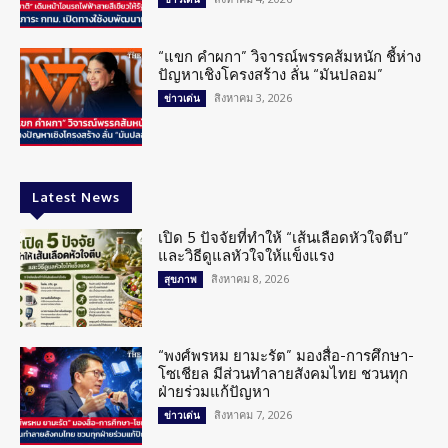
“แขก คำผกา” วิจารณ์พรรคส้มหนัก ชี้ห่าง
ปัญหาเชิงโครงสร้าง ลั่น “มันปลอม”
สิงหาคม 3, 2026
ข่าวเด่น
Latest News
เปิด 5 ปัจจัยที่ทำให้ “เส้นเลือดหัวใจตีบ”
และวิธีดูแลหัวใจให้แข็งแรง
สิงหาคม 8, 2026
สุขภาพ
“พงศ์พรหม ยามะรัต” มองสื่อ-การศึกษา-
โซเชียล มีส่วนทำลายสังคมไทย ชวนทุก
ฝ่ายร่วมแก้ปัญหา
สิงหาคม 7, 2026
ข่าวเด่น