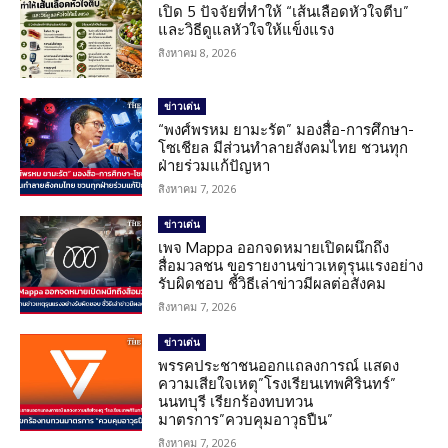
เปิด 5 ปัจจัยที่ทำให้ “เส้นเลือดหัวใจตีบ”
และวิธีดูแลหัวใจให้แข็งแรง
สิงหาคม 8, 2026
ข่าวเด่น
“พงศ์พรหม ยามะรัต” มองสื่อ-การศึกษา-
โซเชียล มีส่วนทำลายสังคมไทย ชวนทุก
ฝ่ายร่วมแก้ปัญหา
สิงหาคม 7, 2026
ข่าวเด่น
เพจ Mappa ออกจดหมายเปิดผนึกถึง
สื่อมวลชน ขอรายงานข่าวเหตุรุนแรงอย่าง
รับผิดชอบ ชี้วิธีเล่าข่าวมีผลต่อสังคม
สิงหาคม 7, 2026
ข่าวเด่น
พรรคประชาชนออกแถลงการณ์ แสดง
ความเสียใจเหตุ”โรงเรียนเทพศิรินทร์”
นนทบุรี เรียกร้องทบทวน
มาตรการ”ควบคุมอาวุธปืน”
สิงหาคม 7, 2026