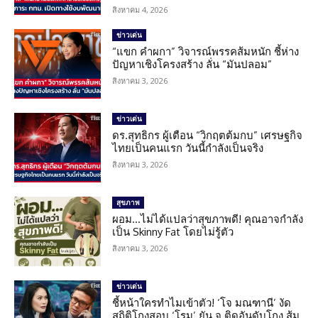
สิงหาคม 4, 2026
ข่าวเด่น
“แขก คำผกา” วิจารณ์พรรคส้มหนัก ชี้ห่าง
ปัญหาเชิงโครงสร้าง ลั่น “มันปลอม”
สิงหาคม 3, 2026
ข่าวเด่น
ดร.สุทธิกร ผู้เตือน “วิกฤตต้มกบ” เศรษฐกิจ
ไทยเป็นคนแรก วันนี้กำลังเป็นจริง
สิงหาคม 3, 2026
สุขภาพ
ผอม…ไม่ได้แปลว่าสุขภาพดี! คุณอาจกำลัง
เป็น Skinny Fat โดยไม่รู้ตัว
สิงหาคม 3, 2026
ข่าวเด่น
ชี้หน้าใครทำไมเข้าตัว! ‘โจ มณฑานี’ งัด
สถิติโกงสอบ ‘โรม’ ยัน จ.ติดอันดับโกง ส้ม