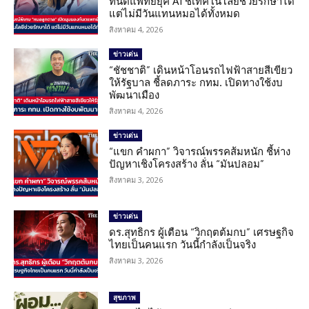
ทันตแพทย์ยุค AI ชี้เทคโนโลยีช่วยรักษาได้
แต่ไม่มีวันแทนหมอได้ทั้งหมด
สิงหาคม 4, 2026
ข่าวเด่น
“ชัชชาติ” เดินหน้าโอนรถไฟฟ้าสายสีเขียว
ให้รัฐบาล ชี้ลดภาระ กทม. เปิดทางใช้งบ
พัฒนาเมือง
สิงหาคม 4, 2026
ข่าวเด่น
“แขก คำผกา” วิจารณ์พรรคส้มหนัก ชี้ห่าง
ปัญหาเชิงโครงสร้าง ลั่น “มันปลอม”
สิงหาคม 3, 2026
ข่าวเด่น
ดร.สุทธิกร ผู้เตือน “วิกฤตต้มกบ” เศรษฐกิจ
ไทยเป็นคนแรก วันนี้กำลังเป็นจริง
สิงหาคม 3, 2026
สุขภาพ