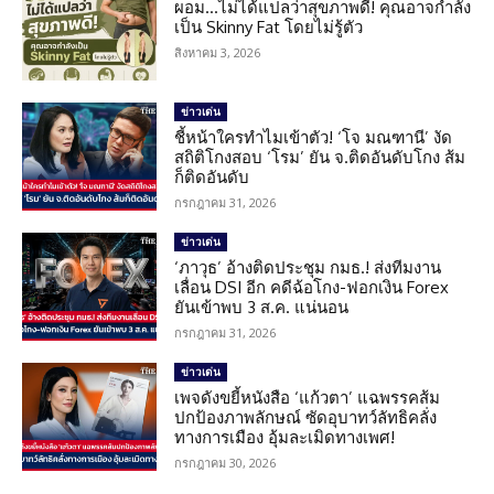
ผอม…ไม่ได้แปลว่าสุขภาพดี! คุณอาจกำลัง
เป็น Skinny Fat โดยไม่รู้ตัว
สิงหาคม 3, 2026
ข่าวเด่น
ชี้หน้าใครทำไมเข้าตัว! ‘โจ มณฑานี’ งัด
สถิติโกงสอบ ‘โรม’ ยัน จ.ติดอันดับโกง ส้ม
ก็ติดอันดับ
กรกฎาคม 31, 2026
ข่าวเด่น
‘ภาวุธ’ อ้างติดประชุม กมธ.! ส่งทีมงาน
เลื่อน DSI อีก คดีฉ้อโกง-ฟอกเงิน Forex
ยันเข้าพบ 3 ส.ค. แน่นอน
กรกฎาคม 31, 2026
ข่าวเด่น
เพจดังขยี้หนังสือ ‘แก้วตา’ แฉพรรคส้ม
ปกป้องภาพลักษณ์ ซัดอุบาทว์ลัทธิคลั่ง
ทางการเมือง อุ้มละเมิดทางเพศ!
กรกฎาคม 30, 2026