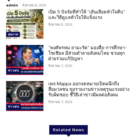
admin
-
สิงหาคม 8, 2026
เปิด 5 ปัจจัยที่ทำให้ “เส้นเลือดหัวใจตีบ”
และวิธีดูแลหัวใจให้แข็งแรง
สิงหาคม 8, 2026
สุขภาพ
“พงศ์พรหม ยามะรัต” มองสื่อ-การศึกษา-
โซเชียล มีส่วนทำลายสังคมไทย ชวนทุก
ฝ่ายร่วมแก้ปัญหา
สิงหาคม 7, 2026
ข่าวเด่น
เพจ Mappa ออกจดหมายเปิดผนึกถึง
สื่อมวลชน ขอรายงานข่าวเหตุรุนแรงอย่าง
รับผิดชอบ ชี้วิธีเล่าข่าวมีผลต่อสังคม
สิงหาคม 7, 2026
ข่าวเด่น
Related News