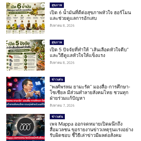
สุขภาพ
เปิด 6 น้ำมันที่ดีต่อสุขภาพหัวใจ ฮอร์โมน
และช่วยดูแลการอักเสบ
สิงหาคม 8, 2026
สุขภาพ
เปิด 5 ปัจจัยที่ทำให้ “เส้นเลือดหัวใจตีบ”
และวิธีดูแลหัวใจให้แข็งแรง
สิงหาคม 8, 2026
ข่าวเด่น
“พงศ์พรหม ยามะรัต” มองสื่อ-การศึกษา-
โซเชียล มีส่วนทำลายสังคมไทย ชวนทุก
ฝ่ายร่วมแก้ปัญหา
สิงหาคม 7, 2026
ข่าวเด่น
เพจ Mappa ออกจดหมายเปิดผนึกถึง
สื่อมวลชน ขอรายงานข่าวเหตุรุนแรงอย่าง
รับผิดชอบ ชี้วิธีเล่าข่าวมีผลต่อสังคม