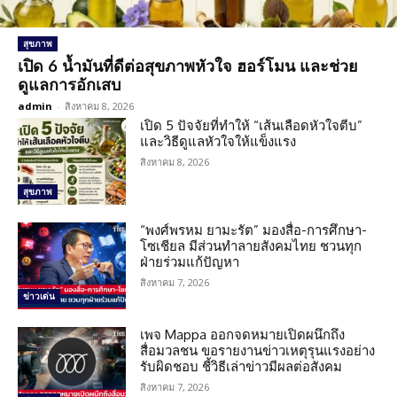
สุขภาพ
เปิด 6 น้ำมันที่ดีต่อสุขภาพหัวใจ ฮอร์โมน และช่วย
ดูแลการอักเสบ
admin
-
สิงหาคม 8, 2026
เปิด 5 ปัจจัยที่ทำให้ “เส้นเลือดหัวใจตีบ”
และวิธีดูแลหัวใจให้แข็งแรง
สิงหาคม 8, 2026
สุขภาพ
“พงศ์พรหม ยามะรัต” มองสื่อ-การศึกษา-
โซเชียล มีส่วนทำลายสังคมไทย ชวนทุก
ฝ่ายร่วมแก้ปัญหา
สิงหาคม 7, 2026
ข่าวเด่น
เพจ Mappa ออกจดหมายเปิดผนึกถึง
สื่อมวลชน ขอรายงานข่าวเหตุรุนแรงอย่าง
รับผิดชอบ ชี้วิธีเล่าข่าวมีผลต่อสังคม
สิงหาคม 7, 2026