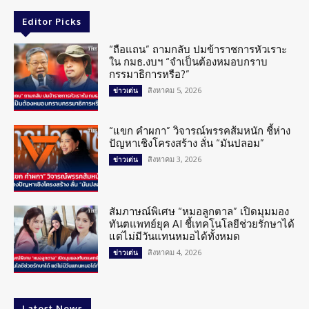
Editor Picks
“ถือแถน” ถามกลับ ปมข้าราชการหัวเราะ
ใน กมธ.งบฯ “จำเป็นต้องหมอบกราบ
กรรมาธิการหรือ?”
สิงหาคม 5, 2026
ข่าวเด่น
“แขก คำผกา” วิจารณ์พรรคส้มหนัก ชี้ห่าง
ปัญหาเชิงโครงสร้าง ลั่น “มันปลอม”
สิงหาคม 3, 2026
ข่าวเด่น
สัมภาษณ์พิเศษ “หมอลูกตาล” เปิดมุมมอง
ทันตแพทย์ยุค AI ชี้เทคโนโลยีช่วยรักษาได้
แต่ไม่มีวันแทนหมอได้ทั้งหมด
สิงหาคม 4, 2026
ข่าวเด่น
Latest News