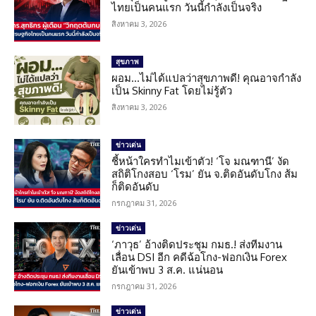
ไทยเป็นคนแรก วันนี้กำลังเป็นจริง
สิงหาคม 3, 2026
สุขภาพ
ผอม…ไม่ได้แปลว่าสุขภาพดี! คุณอาจกำลัง
เป็น Skinny Fat โดยไม่รู้ตัว
สิงหาคม 3, 2026
ข่าวเด่น
ชี้หน้าใครทำไมเข้าตัว! ‘โจ มณฑานี’ งัด
สถิติโกงสอบ ‘โรม’ ยัน จ.ติดอันดับโกง ส้ม
ก็ติดอันดับ
กรกฎาคม 31, 2026
ข่าวเด่น
‘ภาวุธ’ อ้างติดประชุม กมธ.! ส่งทีมงาน
เลื่อน DSI อีก คดีฉ้อโกง-ฟอกเงิน Forex
ยันเข้าพบ 3 ส.ค. แน่นอน
กรกฎาคม 31, 2026
ข่าวเด่น