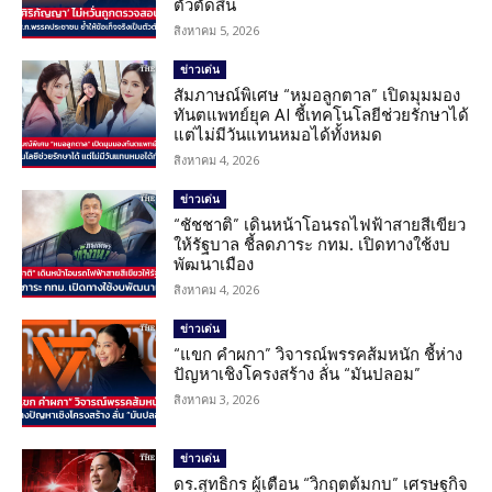
ตัวตัดสิน
สิงหาคม 5, 2026
ข่าวเด่น
สัมภาษณ์พิเศษ “หมอลูกตาล” เปิดมุมมอง
ทันตแพทย์ยุค AI ชี้เทคโนโลยีช่วยรักษาได้
แต่ไม่มีวันแทนหมอได้ทั้งหมด
สิงหาคม 4, 2026
ข่าวเด่น
“ชัชชาติ” เดินหน้าโอนรถไฟฟ้าสายสีเขียว
ให้รัฐบาล ชี้ลดภาระ กทม. เปิดทางใช้งบ
พัฒนาเมือง
สิงหาคม 4, 2026
ข่าวเด่น
“แขก คำผกา” วิจารณ์พรรคส้มหนัก ชี้ห่าง
ปัญหาเชิงโครงสร้าง ลั่น “มันปลอม”
สิงหาคม 3, 2026
ข่าวเด่น
ดร.สุทธิกร ผู้เตือน “วิกฤตต้มกบ” เศรษฐกิจ