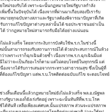
ยใหม่รองรับได้ เพราะฉะนั้นกฏหมายใหม่รัฐบาลกำลัง
ิ่มขึ้นในปัจจุบันได้ เนื่องจากที่ผ่านมาเกือบสองปีเรารับ
ฏหมายทุกฉบับทางสภาและรัฐบาลต้องพิจารณาปัญหาที่เกิด
รับการแก้ไขปัญหาต่างๆเหล่านั้นได้ ขอประชาชนอย่าเป็น
ือได้ ว่ากฎหมายใหม่สามารถรับมือได้อย่างแน่นอน
ม่แล้วเสร็จ โดยหากระงับการบังคับใช้พ.ร.ก.ในช่วงนี้
ยใหม่นั้นสามารถรองรับสถานการณ์ได้ ด้วยประสบการณ์ในห้วง
่าเพราะเราก็ฉุกเฉินด้วยซ้ำ เนื่องจากพ.ร.ก.ฉุกเฉินมีแต่
ีไม่ว่าจะเป็นภัยอะไรก็ตาม แต่ไม่ตอบโจทย์ในทุกกรณี แต่
่องจากได้รับการเสนอจากกระทรวงสาธารณสุข ซึ่งเป็นผู้ที่
รที่ต้องแก้ไขปัญหา แต่พ.ร.บ.โรคติดต่อฉบับแก้ไข จะตอบโจทย์
ช่วงสิ้นเดือนนี้แล้วกฎหมายใหม่ยังไม่แล้วเสร็จ พล.อ.ณัฐพล
ทางรัฐบาลเองก็ยังเร่งรัดอยู่ เพราะฉะนั้นทันทีที่พ.ร.บ.โรค
ใช้ได้ทันที เหลือเพียงแค่ศบค.นั้นแปรสภาพ ส่วนจะแปรสภาพ
ะทีมงานของคณะกรรมการโรคติดต่อแห่งชาติ ว่าจะใช้รูป