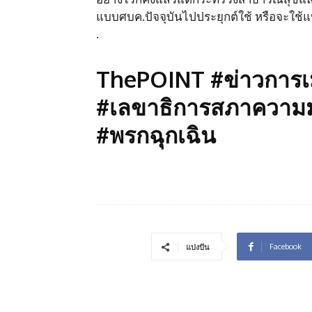
แบบศบค.ปัจจุบันไปประยุกต์ใช้ หรือจะใช้แ
.
ThePOINT #ข่าวการเ
#เลขาธิการสภาความมั
#พรกฉุกเฉิน
Facebook
แบ่งปัน