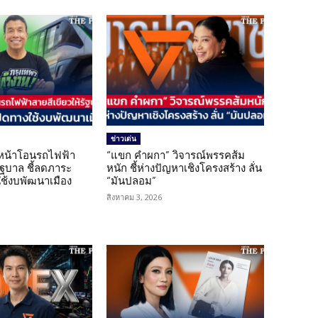
ข่าวเด่น
นหน้าโอนรถไฟฟ้า
“แขก คำผกา” วิจารณ์พรรคส้ม
รัฐบาล ชี้ลดภาระ
หนัก ชี้ห่างปัญหาเชิงโครงสร้าง ลั่น
ใช้งบพัฒนาเมือง
“มันปลอม”
สิงหาคม 3, 2026