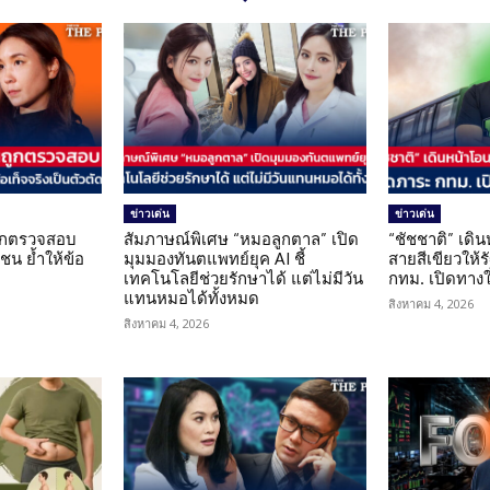
ข่าวเด่น
ข่าวเด่น
นถูกตรวจสอบ
สัมภาษณ์พิเศษ “หมอลูกตาล” เปิด
“ชัชชาติ” เดิ
น ย้ำให้ข้อ
มุมมองทันตแพทย์ยุค AI ชี้
สายสีเขียวให้
น
เทคโนโลยีช่วยรักษาได้ แต่ไม่มีวัน
กทม. เปิดทาง
แทนหมอได้ทั้งหมด
สิงหาคม 4, 2026
สิงหาคม 4, 2026