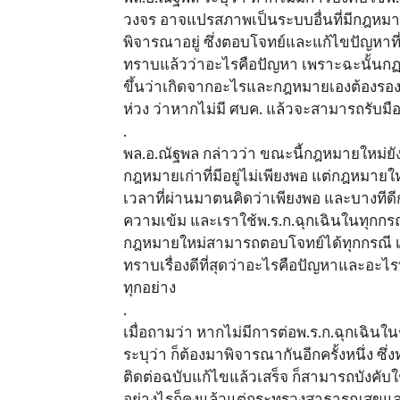
วงจร อาจแปรสภาพเป็นระบบอื่นที่มีกฎหมา
พิจารณาอยู่ ซึ่งตอบโจทย์และแก้ไขปัญหาที่เพ
ทราบแล้วว่าอะไรคือปัญหา เพราะฉะนั้นก
ขึ้นว่าเกิดจากอะไรและกฎหมายเองต้องรอง
ห่วง ว่าหากไม่มี ศบค. แล้วจะสามารถรับม
.
พล.อ.ณัฐพล กล่าวว่า ขณะนี้กฎหมายใหม่ยังไ
กฎหมายเก่าที่มีอยู่ไม่เพียงพอ แต่กฎหมา
เวลาที่ผ่านมาตนคิดว่าเพียงพอ และบางทีดีกว
ความเข้ม และเราใช้พ.ร.ก.ฉุกเฉินในทุกกรณ
กฎหมายใหม่สามารถตอบโจทย์ได้ทุกกรณี เนื
ทราบเรื่องดีที่สุดว่าอะไรคือปัญหาและอะไ
ทุกอย่าง
.
เมื่อถามว่า หากไม่มีการต่อพ.ร.ก.ฉุกเฉินใน
ระบุว่า ก็ต้องมาพิจารณากันอีกครั้งหนึ่ง ซึ่ง
ติดต่อฉบับแก้ไขแล้วเสร็จ ก็สามารถบังคับ
อย่างไรก็คงแล้วแต่กระทรวงสาธารณสุขแล