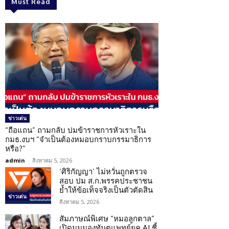
Must Read
ข่าวเด่น
“ถือแถน” ถามกลับ ปมข้าราชการหัวเราะใน
กมธ.งบฯ “จำเป็นต้องหมอบกราบกรรมาธิการ
หรือ?”
admin
-
สิงหาคม 5, 2026
‘ศิริกัญญา’ ไม่หวั่นถูกตรวจ
สอบ ปม ส.ก.พรรคประชาชน
ย้ำให้ข้อเท็จจริงเป็นตัวตัดสิน
ข่าวเด่น
สิงหาคม 5, 2026
สัมภาษณ์พิเศษ “หมอลูกตาล”
เปิดมุมมองทันตแพทย์ยุค AI ชี้