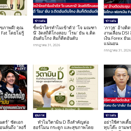
ข่าวเด่น
ข่าวเด่น
ุขภาพดี! คุณ
ชี้หน้าใครทำไมเข้าตัว! ‘โจ มณฑา
‘ภาวุธ’ อ้างติ
Fat โดยไม่รู้
นี’ งัดสถิติโกงสอบ ‘โรม’ ยัน จ.ติด
งานเลื่อน DSI
อันดับโกง ส้มก็ติดอันดับ
เงิน Forex ยัน
แน่นอน
กรกฎาคม 31, 2026
กรกฎาคม 31, 2026
สุขภาพ
ข่าวเด่น
นตร์” ซัดเอก
ทำไมวิตามิน D ถึงสำคัญต่อ
อย่าใช้ศาลเตี้ย
นลั่นถึง “ลอรี่
ฮอร์โมน กระดูก และสุขภาพโดย
ทุบโต๊ะ ถามพ