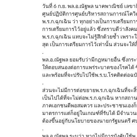
วันที่ 6 ก.ย. พล.อ.ณัฐพล นาคพาณิชย์ เล
ศูนย์ปฏิบัติการศูนย์บริหารสถานการณ์โคว
พ.ร.ก.ฉุกเฉิน ว่า ทุกอย่างเป็นการเตรียม
การเตรียมการไว้อยู่แล้ว ซึ่งทราบดีว่าสังคม
พ.ร.ก.ฉุกเฉิน แทบจะไม่รู้สึกด้วยซ้ำ เพราะ
สุด เป็นการเตรียมการไว้เท่านั้น ส่วนจะให้
.
พล.อ.ณัฐพล ยอมรับว่ามีกฎหมายอื่น ซึ่ง
ให้ตอบสนองต่อการแพร่ระบาดของโรคได้ ซึ่ง
และพร้อมที่จะปรับไปใช้พ.ร.บ.โรคติดต่อฉบ
.
ส่วนจะไม่มีการต่อขยายพ.ร.ก.ฉุกเฉินที่จะสิ
เป็นไปได้ที่จะไม่ต่อพ.ร.ก.ฉุกเฉิน หากสถา
ภาคเอกชนดีพอสมควร และประชาชนเองก็มีค
มาตรการแต่ก็อยู่ในเกณฑ์ที่รับได้ มีจำนวน
ต้องขึ้นอยู่กับนโยบายของนายกรัฐมนตรี ศ
.
พล.อ.ณัฐพล ระบุว่า หากไม่มีการบังคับใช้