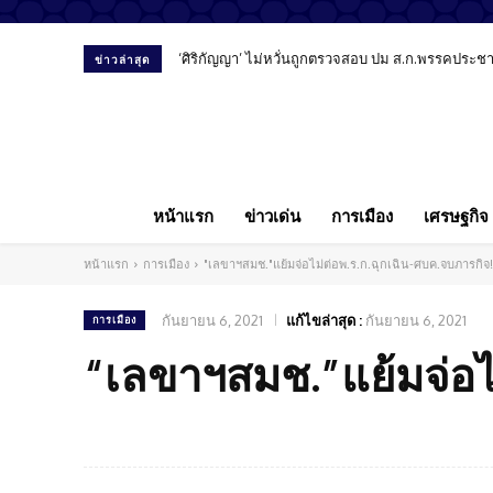
‘ศิริกัญญา’ ไม่หวั่นถูกตรวจสอบ ปม ส.ก.พรรคประชาชน ย
สัมภาษณ์พิเศษ “หมอลูกตาล” เปิดมุมมองทันตแพทย์ย
ข่าวล่าสุด
หน้าแรก
ข่าวเด่น
การเมือง
เศรษฐกิจ
หน้าแรก
การเมือง
"เลขาฯสมช."แย้มจ่อไม่ต่อพ.ร.ก.ฉุกเฉิน-ศบค.จบภารกิจ!
กันยายน 6, 2021
แก้ไขล่าสุด :
กันยายน 6, 2021
การเมือง
“เลขาฯสมช.”แย้มจ่อไม