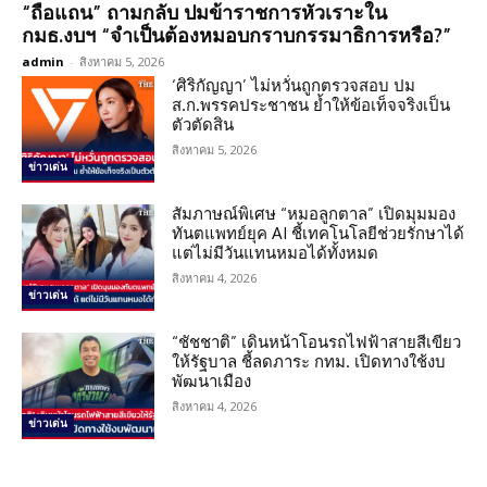
“ถือแถน” ถามกลับ ปมข้าราชการหัวเราะใน
กมธ.งบฯ “จำเป็นต้องหมอบกราบกรรมาธิการหรือ?”
admin
-
สิงหาคม 5, 2026
‘ศิริกัญญา’ ไม่หวั่นถูกตรวจสอบ ปม
ส.ก.พรรคประชาชน ย้ำให้ข้อเท็จจริงเป็น
ตัวตัดสิน
สิงหาคม 5, 2026
ข่าวเด่น
สัมภาษณ์พิเศษ “หมอลูกตาล” เปิดมุมมอง
ทันตแพทย์ยุค AI ชี้เทคโนโลยีช่วยรักษาได้
แต่ไม่มีวันแทนหมอได้ทั้งหมด
สิงหาคม 4, 2026
ข่าวเด่น
“ชัชชาติ” เดินหน้าโอนรถไฟฟ้าสายสีเขียว
ให้รัฐบาล ชี้ลดภาระ กทม. เปิดทางใช้งบ
พัฒนาเมือง
สิงหาคม 4, 2026
ข่าวเด่น