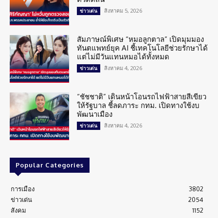
สิงหาคม 5, 2026
ข่าวเด่น
สัมภาษณ์พิเศษ “หมอลูกตาล” เปิดมุมมอง
ทันตแพทย์ยุค AI ชี้เทคโนโลยีช่วยรักษาได้
แต่ไม่มีวันแทนหมอได้ทั้งหมด
สิงหาคม 4, 2026
ข่าวเด่น
“ชัชชาติ” เดินหน้าโอนรถไฟฟ้าสายสีเขียว
ให้รัฐบาล ชี้ลดภาระ กทม. เปิดทางใช้งบ
พัฒนาเมือง
สิงหาคม 4, 2026
ข่าวเด่น
Popular Categories
การเมือง
3802
ข่าวเด่น
2054
สังคม
1152