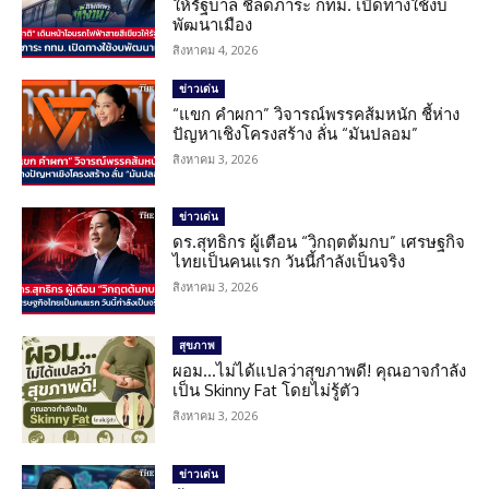
ให้รัฐบาล ชี้ลดภาระ กทม. เปิดทางใช้งบ
พัฒนาเมือง
สิงหาคม 4, 2026
ข่าวเด่น
“แขก คำผกา” วิจารณ์พรรคส้มหนัก ชี้ห่าง
ปัญหาเชิงโครงสร้าง ลั่น “มันปลอม”
สิงหาคม 3, 2026
ข่าวเด่น
ดร.สุทธิกร ผู้เตือน “วิกฤตต้มกบ” เศรษฐกิจ
ไทยเป็นคนแรก วันนี้กำลังเป็นจริง
สิงหาคม 3, 2026
สุขภาพ
ผอม…ไม่ได้แปลว่าสุขภาพดี! คุณอาจกำลัง
เป็น Skinny Fat โดยไม่รู้ตัว
สิงหาคม 3, 2026
ข่าวเด่น