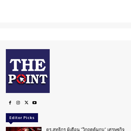
Editor Picks
ดร.สุทธิกร ผู้เตือน “วิกฤตต้มกบ” เศรษฐกิจ