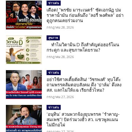
ข่าวเด่น
เดือด! “พรชัย มาระเนตร์” ซัดเอกนัฏ ปม
ราคาน้ำมัน ก่อนลั่นถึง “ลอรี่ พงศ์พล” อย่า
ดูถูกคนเคยร่วมงาน
กรกฎาคม 28, 2026
สุขภาพ
ทำไมวิตามิน D ถึงสำคัญต่อฮอร์โมน
กระดูก และสุขภาพโดยรวม?
กรกฎาคม 28, 2026
ข่าวเด่น
อย่าใช้ศาลเตี้ยตัดสิน! ‘วัชรพงศ์’ ทุบโต๊ะ
ถามพรรคส้มตอบสังคม ดึง ‘ปาล์ม’ ดึงลง
สส. แลกไม่ให้แฉ เรียกฮั้วไหม?
กรกฎาคม 27, 2026
ข่าวเด่น
‘อนุทิน’ สวนพวกจ้องยุบพรรค “รำคาญ-
สมเพช”! ปัดร่วมวงฮั้ว สว. แซวพูลแมน
ไม่มีกอไผ่
กรกฎาคม 27, 2026