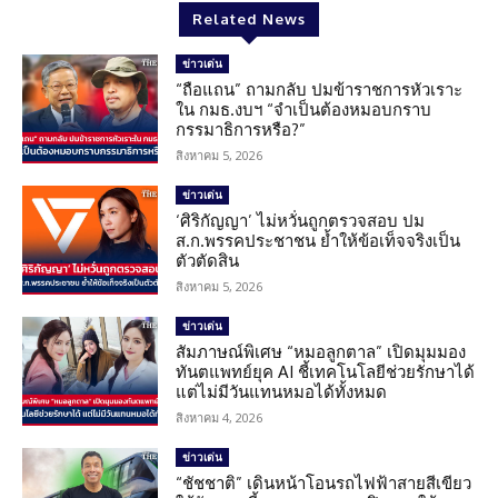
Related News
ข่าวเด่น
“ถือแถน” ถามกลับ ปมข้าราชการหัวเราะ
ใน กมธ.งบฯ “จำเป็นต้องหมอบกราบ
กรรมาธิการหรือ?”
สิงหาคม 5, 2026
ข่าวเด่น
‘ศิริกัญญา’ ไม่หวั่นถูกตรวจสอบ ปม
ส.ก.พรรคประชาชน ย้ำให้ข้อเท็จจริงเป็น
ตัวตัดสิน
สิงหาคม 5, 2026
ข่าวเด่น
สัมภาษณ์พิเศษ “หมอลูกตาล” เปิดมุมมอง
ทันตแพทย์ยุค AI ชี้เทคโนโลยีช่วยรักษาได้
แต่ไม่มีวันแทนหมอได้ทั้งหมด
สิงหาคม 4, 2026
ข่าวเด่น
“ชัชชาติ” เดินหน้าโอนรถไฟฟ้าสายสีเขียว