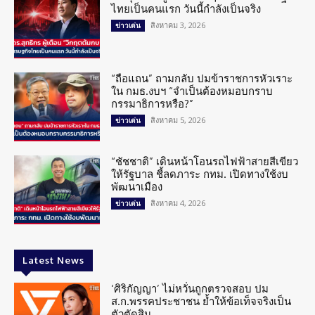
ไทยเป็นคนแรก วันนี้กำลังเป็นจริง
สิงหาคม 3, 2026
ข่าวเด่น
“ถือแถน” ถามกลับ ปมข้าราชการหัวเราะ
ใน กมธ.งบฯ “จำเป็นต้องหมอบกราบ
กรรมาธิการหรือ?”
สิงหาคม 5, 2026
ข่าวเด่น
“ชัชชาติ” เดินหน้าโอนรถไฟฟ้าสายสีเขียว
ให้รัฐบาล ชี้ลดภาระ กทม. เปิดทางใช้งบ
พัฒนาเมือง
สิงหาคม 4, 2026
ข่าวเด่น
Latest News
‘ศิริกัญญา’ ไม่หวั่นถูกตรวจสอบ ปม
ส.ก.พรรคประชาชน ย้ำให้ข้อเท็จจริงเป็น
ตัวตัดสิน