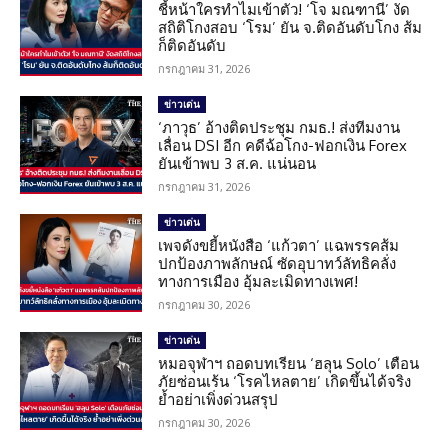
ชี้หน้าใครทำไมเข้าตัว! ‘โจ มณฑานี’ งัด
สถิติโกงสอบ ‘โรม’ ยัน จ.ติดอันดับโกง ส้ม
ก็ติดอันดับ
กรกฎาคม 31, 2026
ข่าวเด่น
‘ภาวุธ’ อ้างติดประชุม กมธ.! ส่งทีมงาน
เลื่อน DSI อีก คดีฉ้อโกง-ฟอกเงิน Forex
ยันเข้าพบ 3 ส.ค. แน่นอน
กรกฎาคม 31, 2026
ข่าวเด่น
เพจดังขยี้หนังสือ ‘แก้วตา’ แฉพรรคส้ม
ปกป้องภาพลักษณ์ ซัดอุบาทว์ลัทธิคลั่ง
ทางการเมือง อุ้มละเมิดทางเพศ!
กรกฎาคม 30, 2026
ข่าวเด่น
หมอจุฬาฯ ถอดบทเรียน ‘ฮลุน Solo’ เตือน
ภัยซ่อนเร้น ‘โรคไหลตาย’ เกิดขึ้นได้จริง
ย้ำอย่าเพิ่งด่วนสรุป
กรกฎาคม 30, 2026