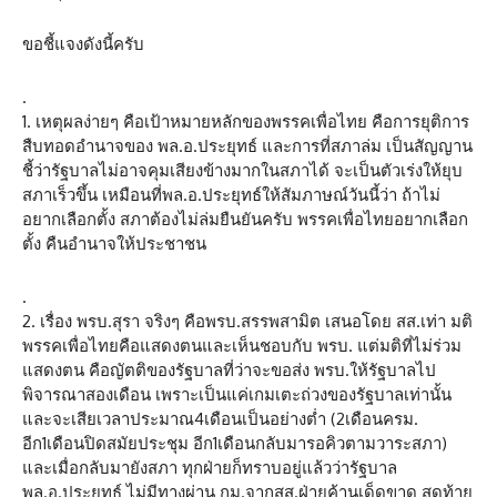
ขอชี้แจงดังนี้ครับ
.
1. เหตุผลง่ายๆ คือเป้าหมายหลักของพรรคเพื่อไทย คือการยุติการ
สืบทอดอำนาจของ พล.อ.ประยุทธ์ และการที่สภาล่ม เป็นสัญญาน
ชี้ว่ารัฐบาลไม่อาจคุมเสียงข้างมากในสภาได้ จะเป็นตัวเร่งให้ยุบ
สภาเร็วขึ้น เหมือนที่พล.อ.ประยุทธ์ให้สัมภาษณ์วันนี้ว่า ถ้าไม่
อยากเลือกตั้ง สภาต้องไม่ล่มยืนยันครับ พรรคเพื่อไทยอยากเลือก
ตั้ง คืนอำนาจให้ประชาชน
.
2. เรื่อง พรบ.สุรา จริงๆ คือพรบ.สรรพสามิต เสนอโดย สส.เท่า มติ
พรรคเพื่อไทยคือแสดงตนและเห็นชอบกับ พรบ. แต่มติที่ไม่ร่วม
แสดงตน คือญัตติของรัฐบาลที่ว่าจะขอส่ง พรบ.ให้รัฐบาลไป
พิจารณาสองเดือน เพราะเป็นแค่เกมเตะถ่วงของรัฐบาลเท่านั้น
และจะเสียเวลาประมาณ4เดือนเป็นอย่างต่ำ (2เดือนครม.
อีก1เดือนปิดสมัยประชุม อีก1เดือนกลับมารอคิวตามวาระสภา)
และเมื่อกลับมายังสภา ทุกฝ่ายก็ทราบอยู่แล้วว่ารัฐบาล
พล.อ.ประยุทธ์ ไม่มีทางผ่าน กม.จากสส.ฝ่ายค้านเด็ดขาด สุดท้าย