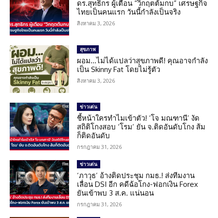
ดร.สุทธิกร ผู้เตือน “วิกฤตต้มกบ” เศรษฐกิจ
ไทยเป็นคนแรก วันนี้กำลังเป็นจริง
สิงหาคม 3, 2026
สุขภาพ
ผอม…ไม่ได้แปลว่าสุขภาพดี! คุณอาจกำลัง
เป็น Skinny Fat โดยไม่รู้ตัว
สิงหาคม 3, 2026
ข่าวเด่น
ชี้หน้าใครทำไมเข้าตัว! ‘โจ มณฑานี’ งัด
สถิติโกงสอบ ‘โรม’ ยัน จ.ติดอันดับโกง ส้ม
ก็ติดอันดับ
กรกฎาคม 31, 2026
ข่าวเด่น
‘ภาวุธ’ อ้างติดประชุม กมธ.! ส่งทีมงาน
เลื่อน DSI อีก คดีฉ้อโกง-ฟอกเงิน Forex
ยันเข้าพบ 3 ส.ค. แน่นอน
กรกฎาคม 31, 2026