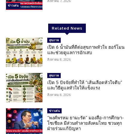
สิงหาคม 7, 2026
ข่าวเด่น
Related News
สุขภาพ
เปิด 6 น้ำมันที่ดีต่อสุขภาพหัวใจ ฮอร์โมน
และช่วยดูแลการอักเสบ
สิงหาคม 8, 2026
สุขภาพ
เปิด 5 ปัจจัยที่ทำให้ “เส้นเลือดหัวใจตีบ”
และวิธีดูแลหัวใจให้แข็งแรง
สิงหาคม 8, 2026
ข่าวเด่น
“พงศ์พรหม ยามะรัต” มองสื่อ-การศึกษา-
โซเชียล มีส่วนทำลายสังคมไทย ชวนทุก
ฝ่ายร่วมแก้ปัญหา