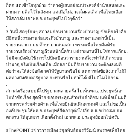
ก็ตก แต่เข้าใจทุกฝ่าย ว่าทางผู้เสนอย่อมประสงค์จำนำเสนอและ
ฝากความคิดไว้ในสังคม แต่เมื่อไม่อาจเล็งผลเลิศ เพื่อไทยเลือก
ให้สภาล่ม เอาพล.อ.ประยุทธ์ไปไวๆดีกว่า
.
3.วันนี้ สดๆร้อนๆ สภาล่มก่อนรายงานเรื่องบำนาญ ข้อเท็จจริงคือ
มีอีกหนึ่งรายงานก่อนจะถึงบำนาญ และรายงานเหล่านี้เป็น
รายงานจาก กมธ.ศึกษามาเสนอสภา พรรคเพื่อไทยมีมติรับ
รายงานเรื่องบำนาญถ้วนหน้านี้ครับ แต่รายงานนี้ไม่ใช่การแก้กม.
ไม่มีผลบังคับใช้ การไปบิดเบือนว่ารายงานนี้จะทำให้เกิดระบบ
บำนาญจริงเป็นเรื่องเท็จ เมื่อสภามีมติรับรายงาน จะต้องลงมติ
ต่อว่าจะให้ส่งข้อสังเกตให้รัฐบาลหรือไม่ แต่การส่งข้อสังเกตไม่มี
ผลทางบังคับต่อรัฐบาล จะทำหรือไม่ทำก็ได้ ดีไม่ดีไม่ได้อ่าน
.
สภาส่งเรื่องแบบนี้ไปรัฐบาลหลายครั้ง ไม่เห็นพล.อ.ประยุทธ์เอา
ไปทำซักเรื่อง สุดท้าย ขอบพระคุณสำหรับคำติชม แต่เมื่อเป็นมติ
จากพรรคร่วมฝ่ายค้าน เพื่อไทยยืนยันเดินตามมติ และไม่ขอเป็น
องค์ประชุมให้พล.อ.ประยุทธ์ยืดอายุต่อไปอีก ส.ส.อย่างผมยอม
ตกงาน ให้ยุบสภา เลือกตั้งใหม่ เอาพล.อ.ประยุทธ์ออกไปครับ
.
#ThePOINT #ข่าวการเมือง #จุลพันธ์อมรวิวัฒน์ #พรรคเพื่อไทย