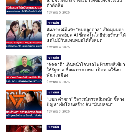
ส.ก.พรรคประชาชน ย้ำให้ข้อเท็จจริงเป็น
ตัวตัดสิน
สิงหาคม 5, 2026
ข่าวเด่น
สัมภาษณ์พิเศษ “หมอลูกตาล” เปิดมุมมอง
ทันตแพทย์ยุค AI ชี้เทคโนโลยีช่วยรักษาได้
แต่ไม่มีวันแทนหมอได้ทั้งหมด
สิงหาคม 4, 2026
ข่าวเด่น
“ชัชชาติ” เดินหน้าโอนรถไฟฟ้าสายสีเขียว
ให้รัฐบาล ชี้ลดภาระ กทม. เปิดทางใช้งบ
พัฒนาเมือง
สิงหาคม 4, 2026
ข่าวเด่น
“แขก คำผกา” วิจารณ์พรรคส้มหนัก ชี้ห่าง
ปัญหาเชิงโครงสร้าง ลั่น “มันปลอม”
สิงหาคม 3, 2026
ข่าวเด่น