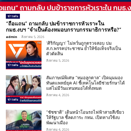
ข่าวเด่น
“ถือแถน” ถามกลับ ปมข้าราชการหัวเราะใน
กมธ.งบฯ “จำเป็นต้องหมอบกราบกรรมาธิการหรือ?”
admin
-
สิงหาคม 5, 2026
‘ศิริกัญญา’ ไม่หวั่นถูกตรวจสอบ ปม
ส.ก.พรรคประชาชน ย้ำให้ข้อเท็จจริงเป็น
ตัวตัดสิน
สิงหาคม 5, 2026
ข่าวเด่น
สัมภาษณ์พิเศษ “หมอลูกตาล” เปิดมุมมอง
ทันตแพทย์ยุค AI ชี้เทคโนโลยีช่วยรักษาได้
แต่ไม่มีวันแทนหมอได้ทั้งหมด
สิงหาคม 4, 2026
ข่าวเด่น
“ชัชชาติ” เดินหน้าโอนรถไฟฟ้าสายสีเขียว
ให้รัฐบาล ชี้ลดภาระ กทม. เปิดทางใช้งบ
พัฒนาเมือง
สิงหาคม 4, 2026