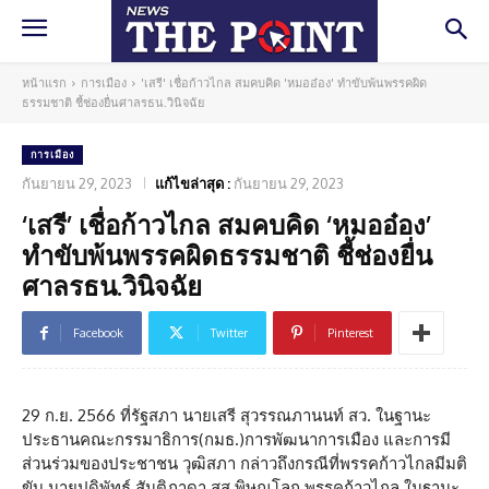
หน้าแรก
การเมือง
'เสรี' เชื่อก้าวไกล สมคบคิด 'หมออ๋อง' ทำขับพ้นพรรคผิด
ธรรมชาติ ชี้ช่องยื่นศาลรธน.วินิจฉัย
การเมือง
กันยายน 29, 2023
แก้ไขล่าสุด :
กันยายน 29, 2023
‘เสรี’ เชื่อก้าวไกล สมคบคิด ‘หมออ๋อง’
ทำขับพ้นพรรคผิดธรรมชาติ ชี้ช่องยื่น
ศาลรธน.วินิจฉัย
Facebook
Twitter
Pinterest
29 ก.ย. 2566 ที่รัฐสภา นายเสรี สุวรรณภานนท์ สว. ในฐานะ
ประธานคณะกรรมาธิการ(กมธ.)การพัฒนาการเมือง และการมี
ส่วนร่วมของประชาชน วุฒิสภา กล่าวถึงกรณีที่พรรคก้าวไกลมีมติ
ขับ นายปดิพัทธ์ สันติภาดา สส.พิษณุโลก พรรคก้าวไกล ในฐานะ