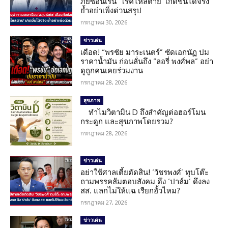
ภัยซ่อนเร้น ‘โรคไหลตาย’ เกิดขึ้นได้จริง
ย้ำอย่าเพิ่งด่วนสรุป
กรกฎาคม 30, 2026
ข่าวเด่น
เดือด! “พรชัย มาระเนตร์” ซัดเอกนัฏ ปม
ราคาน้ำมัน ก่อนลั่นถึง “ลอรี่ พงศ์พล” อย่า
ดูถูกคนเคยร่วมงาน
กรกฎาคม 28, 2026
สุขภาพ
ทำไมวิตามิน D ถึงสำคัญต่อฮอร์โมน
กระดูก และสุขภาพโดยรวม?
กรกฎาคม 28, 2026
ข่าวเด่น
อย่าใช้ศาลเตี้ยตัดสิน! ‘วัชรพงศ์’ ทุบโต๊ะ
ถามพรรคส้มตอบสังคม ดึง ‘ปาล์ม’ ดึงลง
สส. แลกไม่ให้แฉ เรียกฮั้วไหม?
กรกฎาคม 27, 2026
ข่าวเด่น