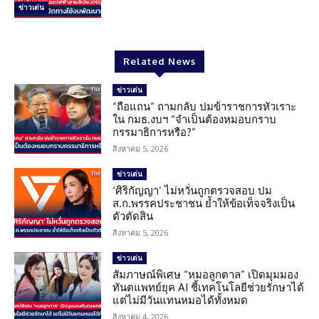
ข่าวเด่น
Related News
ข่าวเด่น
“ถือแถน” ถามกลับ ปมข้าราชการหัวเราะ
ใน กมธ.งบฯ “จำเป็นต้องหมอบกราบ
กรรมาธิการหรือ?”
สิงหาคม 5, 2026
ข่าวเด่น
‘ศิริกัญญา’ ไม่หวั่นถูกตรวจสอบ ปม
ส.ก.พรรคประชาชน ย้ำให้ข้อเท็จจริงเป็น
ตัวตัดสิน
สิงหาคม 5, 2026
ข่าวเด่น
สัมภาษณ์พิเศษ “หมอลูกตาล” เปิดมุมมอง
ทันตแพทย์ยุค AI ชี้เทคโนโลยีช่วยรักษาได้
แต่ไม่มีวันแทนหมอได้ทั้งหมด
สิงหาคม 4, 2026