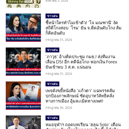
สิงหาคม 3, 2026
ข่าวเด่น
ชี้หน้าใครทำไมเข้าตัว! ‘โจ มณฑานี’ งัด
สถิติโกงสอบ ‘โรม’ ยัน จ.ติดอันดับโกง ส้ม
ก็ติดอันดับ
กรกฎาคม 31, 2026
ข่าวเด่น
‘ภาวุธ’ อ้างติดประชุม กมธ.! ส่งทีมงาน
เลื่อน DSI อีก คดีฉ้อโกง-ฟอกเงิน Forex
ยันเข้าพบ 3 ส.ค. แน่นอน
กรกฎาคม 31, 2026
ข่าวเด่น
เพจดังขยี้หนังสือ ‘แก้วตา’ แฉพรรคส้ม
ปกป้องภาพลักษณ์ ซัดอุบาทว์ลัทธิคลั่ง
ทางการเมือง อุ้มละเมิดทางเพศ!
กรกฎาคม 30, 2026
ข่าวเด่น
หมอจุฬาฯ ถอดบทเรียน ‘ฮลุน Solo’ เตือน