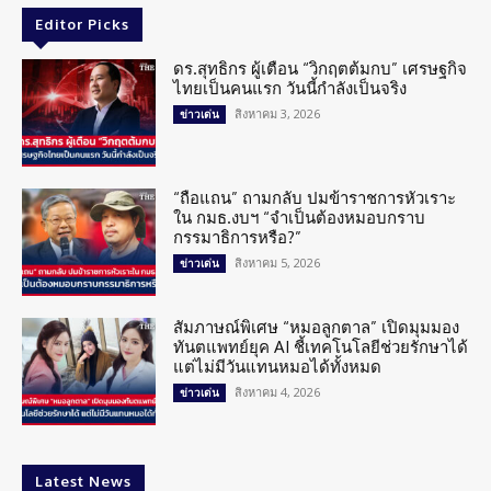
Editor Picks
ดร.สุทธิกร ผู้เตือน “วิกฤตต้มกบ” เศรษฐกิจ
ไทยเป็นคนแรก วันนี้กำลังเป็นจริง
สิงหาคม 3, 2026
ข่าวเด่น
“ถือแถน” ถามกลับ ปมข้าราชการหัวเราะ
ใน กมธ.งบฯ “จำเป็นต้องหมอบกราบ
กรรมาธิการหรือ?”
สิงหาคม 5, 2026
ข่าวเด่น
สัมภาษณ์พิเศษ “หมอลูกตาล” เปิดมุมมอง
ทันตแพทย์ยุค AI ชี้เทคโนโลยีช่วยรักษาได้
แต่ไม่มีวันแทนหมอได้ทั้งหมด
สิงหาคม 4, 2026
ข่าวเด่น
Latest News