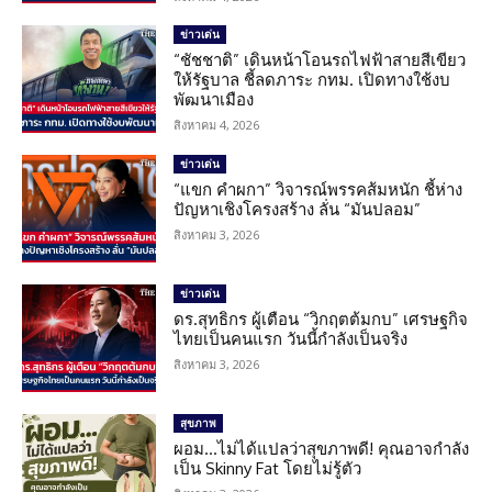
ข่าวเด่น
“ชัชชาติ” เดินหน้าโอนรถไฟฟ้าสายสีเขียว
ให้รัฐบาล ชี้ลดภาระ กทม. เปิดทางใช้งบ
พัฒนาเมือง
สิงหาคม 4, 2026
ข่าวเด่น
“แขก คำผกา” วิจารณ์พรรคส้มหนัก ชี้ห่าง
ปัญหาเชิงโครงสร้าง ลั่น “มันปลอม”
สิงหาคม 3, 2026
ข่าวเด่น
ดร.สุทธิกร ผู้เตือน “วิกฤตต้มกบ” เศรษฐกิจ
ไทยเป็นคนแรก วันนี้กำลังเป็นจริง
สิงหาคม 3, 2026
สุขภาพ
ผอม…ไม่ได้แปลว่าสุขภาพดี! คุณอาจกำลัง
เป็น Skinny Fat โดยไม่รู้ตัว