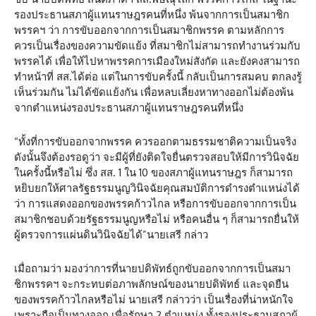
รองประธานสภาผู้แทนราษฎรคนที่หนึ่ง พ้นจากการเป็นสมาชิก
พรรคฯ ว่า การขับออกจากการเป็นสมาชิกพรรค ตามหลักการ
ควรเป็นเรื่องของความขัดแย้ง ที่สมาชิกไม่สามารถทำงานร่วมกับ
พรรคได้ เพื่อให้ไปหาพรรคการเมืองใหม่สังกัด และยังคงสามารถ
ทำหน้าที่ สส.ได้ต่อ แต่ในการขับครั้งนี้ กลับเป็นการสมคบ ตกลงรู้
เห็นร่วมกัน ไม่ได้ขัดแย้งกัน เพื่อหลบเลี่ยงหาทางออกไม่ต้องพ้น
จากตำแหน่งรองประธานสภาผู้แทนราษฎรคนที่หนึ่ง
“ทั้งที่การขับออกจากพรรค ควรออกตามธรรมชาติความเป็นจริง
ดังนั้นจึงต้องรอดูว่า จะมีผู้ที่ยังติดใจยื่นตรวจสอบให้มีการวินิจฉัย
ในครั้งนี้หรือไม่ ซึ่ง สส. 1 ใน 10 ของสภาผู้แทนราษฎร ก็สามารถ
หยิบยกให้ศาลรัฐธรรมนูญวินิจฉัยคุณสมบัติการดำรงตำแหน่งได้
ว่า การแสดงออกของพรรคก้าวไกล หรือการขับออกจากการเป็น
สมาชิกชอบด้วยรัฐธรรมนูญหรือไม่ หรือคนอื่น ๆ ก็สามารถยื่นให้
ผู้ตรวจการแผ่นดินวินิจฉัยได้”นายเสรี กล่าว
เมื่อถามว่า มองว่าการที่นายปดิพัทธ์ถูกขับออกจากการเป็นสมา
ชิกพรรคฯ จะกระทบต่อภาพลักษณ์ของนายปดิพัทธ์ และจุดยืน
ของพรรคก้าวไกลหรือไม่ นายเสรี กล่าวว่า เป็นเรื่องที่น่าหนักใจ
เพราะถือเป็นทางออก เพื่อรักษา 2 ตำแหน่ง ทั้งรองประธานสภาผู้