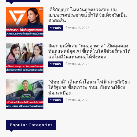
‘ศิริกัญญา’ ไม่หวั่นถูกตรวจสอบ ปม
ส.ก.พรรคประชาชน ย้ำให้ข้อเท็จจริงเป็น
ตัวตัดสิน
สิงหาคม 5, 2026
ข่าวเด่น
สัมภาษณ์พิเศษ “หมอลูกตาล” เปิดมุมมอง
ทันตแพทย์ยุค AI ชี้เทคโนโลยีช่วยรักษาได้
แต่ไม่มีวันแทนหมอได้ทั้งหมด
สิงหาคม 4, 2026
ข่าวเด่น
“ชัชชาติ” เดินหน้าโอนรถไฟฟ้าสายสีเขียว
ให้รัฐบาล ชี้ลดภาระ กทม. เปิดทางใช้งบ
พัฒนาเมือง
สิงหาคม 4, 2026
ข่าวเด่น
Popular Categories