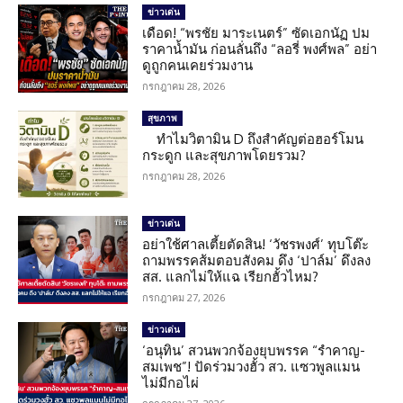
ข่าวเด่น
เดือด! “พรชัย มาระเนตร์” ซัดเอกนัฏ ปม
ราคาน้ำมัน ก่อนลั่นถึง “ลอรี่ พงศ์พล” อย่า
ดูถูกคนเคยร่วมงาน
กรกฎาคม 28, 2026
สุขภาพ
ทำไมวิตามิน D ถึงสำคัญต่อฮอร์โมน
กระดูก และสุขภาพโดยรวม?
กรกฎาคม 28, 2026
ข่าวเด่น
อย่าใช้ศาลเตี้ยตัดสิน! ‘วัชรพงศ์’ ทุบโต๊ะ
ถามพรรคส้มตอบสังคม ดึง ‘ปาล์ม’ ดึงลง
สส. แลกไม่ให้แฉ เรียกฮั้วไหม?
กรกฎาคม 27, 2026
ข่าวเด่น
‘อนุทิน’ สวนพวกจ้องยุบพรรค “รำคาญ-
สมเพช”! ปัดร่วมวงฮั้ว สว. แซวพูลแมน
ไม่มีกอไผ่