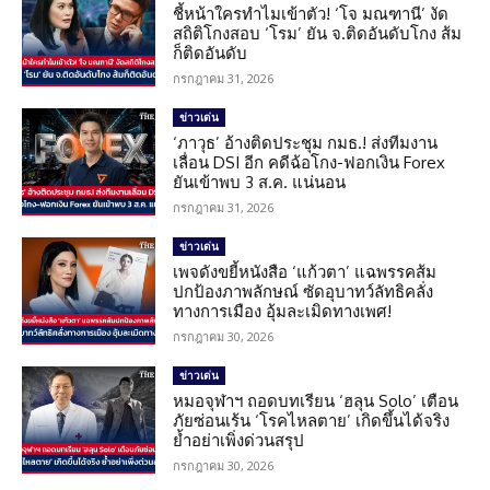
ชี้หน้าใครทำไมเข้าตัว! ‘โจ มณฑานี’ งัด
สถิติโกงสอบ ‘โรม’ ยัน จ.ติดอันดับโกง ส้ม
ก็ติดอันดับ
กรกฎาคม 31, 2026
ข่าวเด่น
‘ภาวุธ’ อ้างติดประชุม กมธ.! ส่งทีมงาน
เลื่อน DSI อีก คดีฉ้อโกง-ฟอกเงิน Forex
ยันเข้าพบ 3 ส.ค. แน่นอน
กรกฎาคม 31, 2026
ข่าวเด่น
เพจดังขยี้หนังสือ ‘แก้วตา’ แฉพรรคส้ม
ปกป้องภาพลักษณ์ ซัดอุบาทว์ลัทธิคลั่ง
ทางการเมือง อุ้มละเมิดทางเพศ!
กรกฎาคม 30, 2026
ข่าวเด่น
หมอจุฬาฯ ถอดบทเรียน ‘ฮลุน Solo’ เตือน
ภัยซ่อนเร้น ‘โรคไหลตาย’ เกิดขึ้นได้จริง
ย้ำอย่าเพิ่งด่วนสรุป
กรกฎาคม 30, 2026