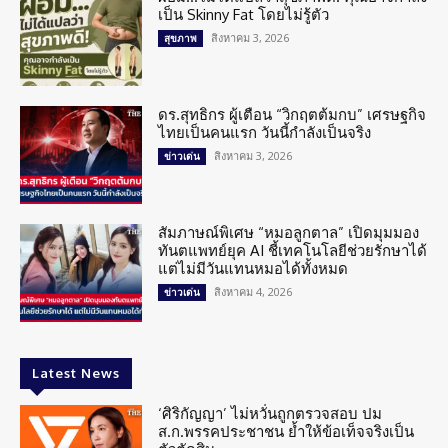
เป็น Skinny Fat โดยไม่รู้ตัว
สิงหาคม 3, 2026
สุขภาพ
ดร.สุทธิกร ผู้เตือน “วิกฤตต้มกบ” เศรษฐกิจ
ไทยเป็นคนแรก วันนี้กำลังเป็นจริง
สิงหาคม 3, 2026
ข่าวเด่น
สัมภาษณ์พิเศษ “หมอลูกตาล” เปิดมุมมอง
ทันตแพทย์ยุค AI ชี้เทคโนโลยีช่วยรักษาได้
แต่ไม่มีวันแทนหมอได้ทั้งหมด
สิงหาคม 4, 2026
ข่าวเด่น
Latest News
‘ศิริกัญญา’ ไม่หวั่นถูกตรวจสอบ ปม
ส.ก.พรรคประชาชน ย้ำให้ข้อเท็จจริงเป็น