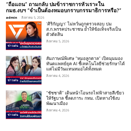
“ถือแถน” ถามกลับ ปมข้าราชการหัวเราะใน
กมธ.งบฯ “จำเป็นต้องหมอบกราบกรรมาธิการหรือ?”
admin
-
สิงหาคม 5, 2026
‘ศิริกัญญา’ ไม่หวั่นถูกตรวจสอบ ปม
ส.ก.พรรคประชาชน ย้ำให้ข้อเท็จจริงเป็น
ตัวตัดสิน
สิงหาคม 5, 2026
ข่าวเด่น
สัมภาษณ์พิเศษ “หมอลูกตาล” เปิดมุมมอง
ทันตแพทย์ยุค AI ชี้เทคโนโลยีช่วยรักษาได้
แต่ไม่มีวันแทนหมอได้ทั้งหมด
สิงหาคม 4, 2026
ข่าวเด่น
“ชัชชาติ” เดินหน้าโอนรถไฟฟ้าสายสีเขียว
ให้รัฐบาล ชี้ลดภาระ กทม. เปิดทางใช้งบ
พัฒนาเมือง
สิงหาคม 4, 2026
ข่าวเด่น