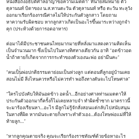
หนังสือถึงอธิบดีศาลอาญาขอความเมตตา” ที่นายสมหมาย ตัว
ตุลานนท์ บิดาของ น.ส.ทานตะวัน ตัวตุลานนท์ หรือ ตะวัน ทะลุวัง
ออกมาเรียกร้องกรณีศาลไม่ให้ประกันตัวลูกสาว โดยถาม
หาความรับผิดชอบ หากลูกสาวเกิดเป็นอะไรขึ้นมาระหว่างถูกจำ
คุก (ประท้วงด้วยการอดอาหาร)
ต่อมาได้มีประชาชนคนไทยมากมายที่หลั่งมาแสดงความคิดเห็น
เป็นจำนวนมาก ซึ่งเป็นไปในทางทิศทางเดียวกัน อาทิ “อดข้าวอด
น้ำถ้าตายก็เกิดจากการกระทำของตัวเองนะพ่อ อย่ามึนคะ”
“คนเป็นพ่อปกติธรรมดาย่อมเป็นห่วงลูก แต่ตอนที่ลูกอยู่บ้านเคย
สอนไม่่่่่่่่่่่มี สิ่งไหนควรหรือไม่ควรทำ พอถึงทางตันจะไปโทษศาล”
“ใครไปบังคับให้มันอดข้าว อดน้ำ…อีกอย่างศาลท่านเมตตาให้
ประกันตัวออกมากี่ครั้งก็ไม่เคยหลาบจำ ทำผิดซ้ำซาก มาคราวนี้
จะมาร้องเรียนหา…อะไร มีลูกไม่รู้จักสั่งสอนแต่กลับไปสนับสนุน
ในทางที่ผิด หากมันจะตายก็เพราะทำตัวเอง…ต้องโทษพ่อแม่ที่ให้
ท้ายลูก…”
“หากลูกคุณตายจริง คุณจะเรียกร้องราชทัณฑ์ด้วยข้อหาอะไร