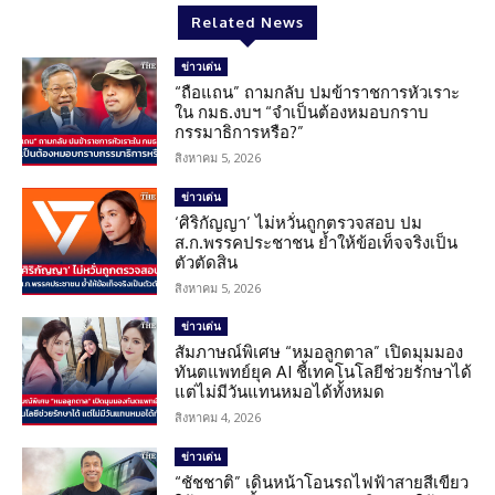
Related News
ข่าวเด่น
“ถือแถน” ถามกลับ ปมข้าราชการหัวเราะ
ใน กมธ.งบฯ “จำเป็นต้องหมอบกราบ
กรรมาธิการหรือ?”
สิงหาคม 5, 2026
ข่าวเด่น
‘ศิริกัญญา’ ไม่หวั่นถูกตรวจสอบ ปม
ส.ก.พรรคประชาชน ย้ำให้ข้อเท็จจริงเป็น
ตัวตัดสิน
สิงหาคม 5, 2026
ข่าวเด่น
สัมภาษณ์พิเศษ “หมอลูกตาล” เปิดมุมมอง
ทันตแพทย์ยุค AI ชี้เทคโนโลยีช่วยรักษาได้
แต่ไม่มีวันแทนหมอได้ทั้งหมด
สิงหาคม 4, 2026
ข่าวเด่น
“ชัชชาติ” เดินหน้าโอนรถไฟฟ้าสายสีเขียว