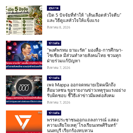
สุขภาพ
เปิด 5 ปัจจัยที่ทำให้ “เส้นเลือดหัวใจตีบ”
และวิธีดูแลหัวใจให้แข็งแรง
สิงหาคม 8, 2026
ข่าวเด่น
“พงศ์พรหม ยามะรัต” มองสื่อ-การศึกษา-
โซเชียล มีส่วนทำลายสังคมไทย ชวนทุก
ฝ่ายร่วมแก้ปัญหา
สิงหาคม 7, 2026
ข่าวเด่น
เพจ Mappa ออกจดหมายเปิดผนึกถึง
สื่อมวลชน ขอรายงานข่าวเหตุรุนแรงอย่าง
รับผิดชอบ ชี้วิธีเล่าข่าวมีผลต่อสังคม
สิงหาคม 7, 2026
ข่าวเด่น
พรรคประชาชนออกแถลงการณ์ แสดง
ความเสียใจเหตุ”โรงเรียนเทพศิรินทร์”
นนทบุรี เรียกร้องทบทวน