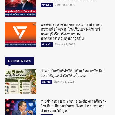
สิงหาคม 3, 2026
ข่าวเด่น
พรรคประชาชนออกแถลงการณ์ แสดง
ความเสียใจเหตุ”โรงเรียนเทพศิรินทร์”
นนทบุรี เรียกร้องทบทวน
มาตรการ”ควบคุมอาวุธปืน”
สิงหาคม 7, 2026
ข่าวเด่น
Latest News
เปิด 5 ปัจจัยที่ทำให้ “เส้นเลือดหัวใจตีบ”
และวิธีดูแลหัวใจให้แข็งแรง
สิงหาคม 8, 2026
สุขภาพ
“พงศ์พรหม ยามะรัต” มองสื่อ-การศึกษา-
โซเชียล มีส่วนทำลายสังคมไทย ชวนทุก
ฝ่ายร่วมแก้ปัญหา