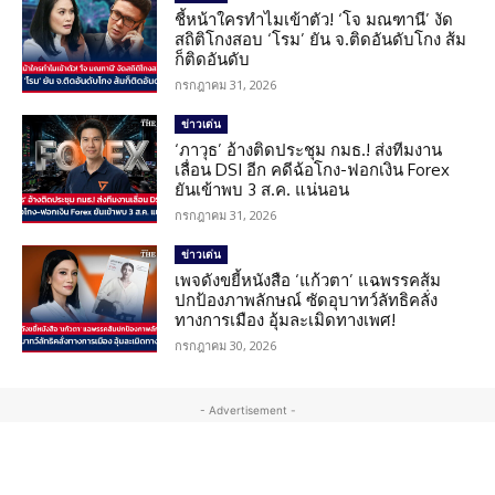
ชี้หน้าใครทำไมเข้าตัว! ‘โจ มณฑานี’ งัด
สถิติโกงสอบ ‘โรม’ ยัน จ.ติดอันดับโกง ส้ม
ก็ติดอันดับ
กรกฎาคม 31, 2026
ข่าวเด่น
‘ภาวุธ’ อ้างติดประชุม กมธ.! ส่งทีมงาน
เลื่อน DSI อีก คดีฉ้อโกง-ฟอกเงิน Forex
ยันเข้าพบ 3 ส.ค. แน่นอน
กรกฎาคม 31, 2026
ข่าวเด่น
เพจดังขยี้หนังสือ ‘แก้วตา’ แฉพรรคส้ม
ปกป้องภาพลักษณ์ ซัดอุบาทว์ลัทธิคลั่ง
ทางการเมือง อุ้มละเมิดทางเพศ!
กรกฎาคม 30, 2026
- Advertisement -