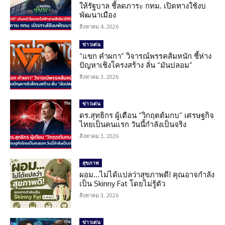
ให้รัฐบาล ชี้ลดภาระ กทม. เปิดทางใช้งบ
พัฒนาเมือง
สิงหาคม 4, 2026
ข่าวเด่น
“แขก คำผกา” วิจารณ์พรรคส้มหนัก ชี้ห่าง
ปัญหาเชิงโครงสร้าง ลั่น “มันปลอม”
สิงหาคม 3, 2026
ข่าวเด่น
ดร.สุทธิกร ผู้เตือน “วิกฤตต้มกบ” เศรษฐกิจ
ไทยเป็นคนแรก วันนี้กำลังเป็นจริง
สิงหาคม 3, 2026
สุขภาพ
ผอม…ไม่ได้แปลว่าสุขภาพดี! คุณอาจกำลัง
เป็น Skinny Fat โดยไม่รู้ตัว
สิงหาคม 3, 2026
ข่าวเด่น