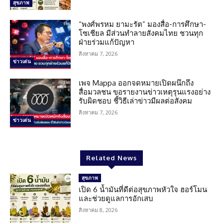
สุขภาพ
“พงศ์พรหม ยามะรัต” มองสื่อ-การศึกษา-
โซเชียล มีส่วนทำลายสังคมไทย ชวนทุก
ฝ่ายร่วมแก้ปัญหา
สิงหาคม 7, 2026
ข่าวเด่น
เพจ Mappa ออกจดหมายเปิดผนึกถึง
สื่อมวลชน ขอรายงานข่าวเหตุรุนแรงอย่าง
รับผิดชอบ ชี้วิธีเล่าข่าวมีผลต่อสังคม
สิงหาคม 7, 2026
ข่าวเด่น
Related News
สุขภาพ
เปิด 6 น้ำมันที่ดีต่อสุขภาพหัวใจ ฮอร์โมน
และช่วยดูแลการอักเสบ
สิงหาคม 8, 2026