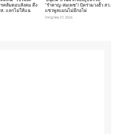
รรคส้มตอบสังคม ดึง
“รำคาญ-สมเพช”! ปัดร่วมวงฮั้ว สว.
 สส. แลกไม่ให้แฉ
แซวพูลแมนไม่มีกอไผ่
กรกฎาคม 27, 2026