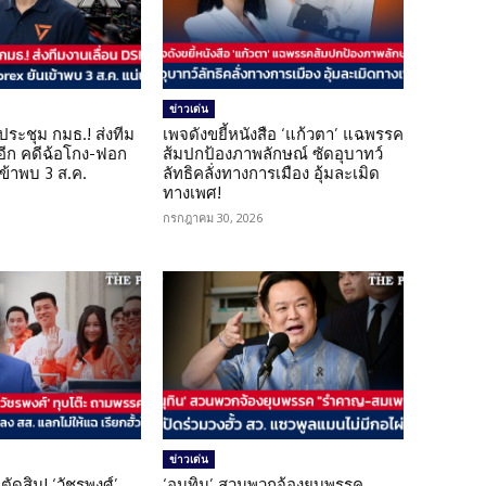
ข่าวเด่น
ดประชุม กมธ.! ส่งทีม
เพจดังขยี้หนังสือ ‘แก้วตา’ แฉพรรค
 อีก คดีฉ้อโกง-ฟอก
ส้มปกป้องภาพลักษณ์ ซัดอุบาทว์
เข้าพบ 3 ส.ค.
ลัทธิคลั่งทางการเมือง อุ้มละเมิด
ทางเพศ!
กรกฎาคม 30, 2026
ข่าวเด่น
ตัดสิน! ‘วัชรพงศ์’
‘อนุทิน’ สวนพวกจ้องยุบพรรค