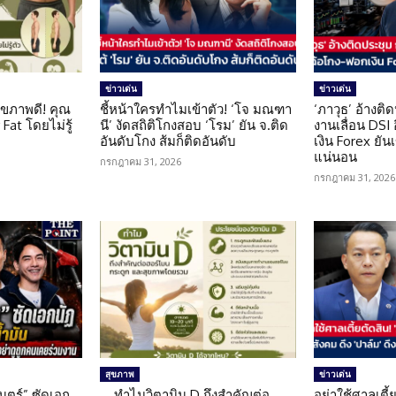
ข่าวเด่น
ข่าวเด่น
ุขภาพดี! คุณ
ชี้หน้าใครทำไมเข้าตัว! ‘โจ มณฑา
‘ภาวุธ’ อ้างติ
Fat โดยไม่รู้
นี’ งัดสถิติโกงสอบ ‘โรม’ ยัน จ.ติด
งานเลื่อน DSI
อันดับโกง ส้มก็ติดอันดับ
เงิน Forex ยัน
แน่นอน
กรกฎาคม 31, 2026
กรกฎาคม 31, 2026
สุขภาพ
ข่าวเด่น
นตร์” ซัดเอก
ทำไมวิตามิน D ถึงสำคัญต่อ
อย่าใช้ศาลเตี้ย