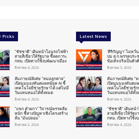
r Picks
Latest News
“ชัชชาติ” เดินหน้าโอนรถไฟฟ้า
‘ศิริกัญญา’ ไม่หวั
สายสีเขียวให้รัฐบาล ชี้ลดภาระ
ปม ส.ก.พรรคประช
กทม. เปิดทางใช้งบพัฒนาเมือง
ข้อเท็จจริงเป็นตัวต
สิงหาคม 4, 2026
สิงหาคม 5, 2026
สัมภาษณ์พิเศษ “หมอลูกตาล”
สัมภาษณ์พิเศษ “
เปิดมุมมองทันตแพทย์ยุค AI ชี้
เปิดมุมมองทันตแพทย
เทคโนโลยีช่วยรักษาได้ แต่ไม่มี
เทคโนโลยีช่วยรักษ
วันแทนหมอได้ทั้งหมด
วันแทนหมอได้ทั้
สิงหาคม 4, 2026
สิงหาคม 4, 2026
“แขก คำผกา” วิจารณ์พรรคส้ม
“ชัชชาติ” เดินหน
หนัก ชี้ห่างปัญหาเชิงโครงสร้าง
สายสีเขียวให้รัฐบ
ลั่น “มันปลอม”
กทม. เปิดทางใช้ง
สิงหาคม 3, 2026
สิงหาคม 4, 2026