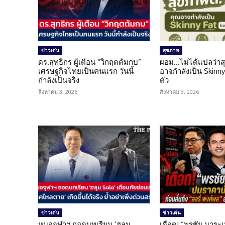
ข่าวเด่น
สุขภาพ
ดร.สุทธิกร ผู้เตือน “วิกฤตต้มกบ”
ผอม…ไม่ได้แปลว่าส
เศรษฐกิจไทยเป็นคนแรก วันนี้
อาจกำลังเป็น Skinny 
กำลังเป็นจริง
ตัว
สิงหาคม 3, 2026
สิงหาคม 3, 2026
ข่าวเด่น
ข่าวเด่น
หมอจุฬาฯ ถอดบทเรียน ‘ฮลุน
เดือด! “พรชัย มาระเ