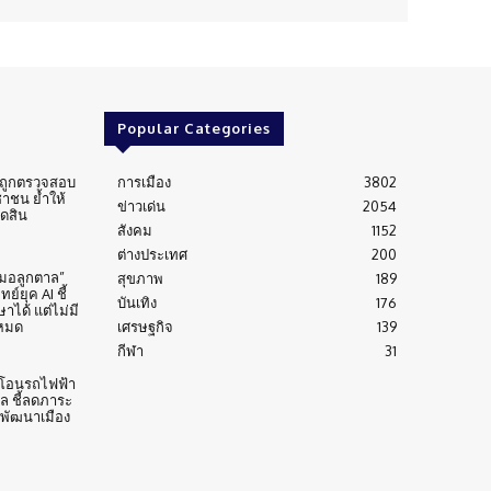
Popular Categories
่นถูกตรวจสอบ
การเมือง
3802
าชน ย้ำให้
ข่าวเด่น
2054
ัดสิน
สังคม
1152
ต่างประเทศ
200
หมอลูกตาล”
สุขภาพ
189
์ยุค AI ชี้
บันเทิง
176
าได้ แต่ไม่มี
งหมด
เศรษฐกิจ
139
กีฬา
31
้าโอนรถไฟฟ้า
าล ชี้ลดภาระ
บพัฒนาเมือง