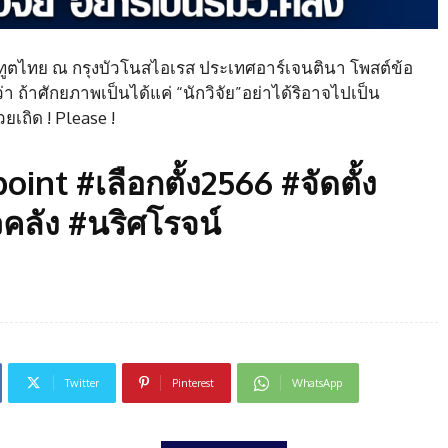
ชทูตไทย ณ กรุงบัวโนสไอเรส ประเทศอาร์เจนตินา โพสต์ข้อ
า ถ้าศักยภาพเป็นได้แค่ “นักวิจัย”อย่าได้ริอาจไปเป็น
เถิด ! Please !
nt #เลือกตั้ง2566 #จัดตั้ง
คลัง #นริศโรจน์
Twitter
Pinterest
WhatsApp