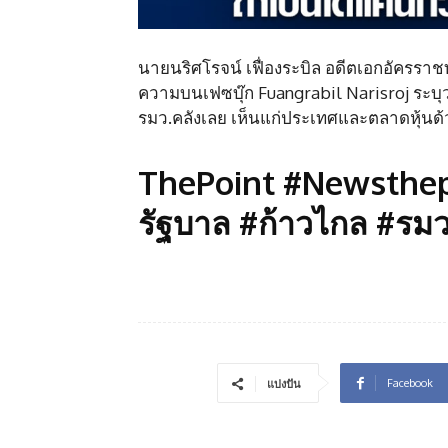
นายนริศโรจน์ เฟื่องระบิล อดีตเอกอัครรา
ความบนเฟซบุ๊ก Fuangrabil Narisroj ระบุว่
รมว.คลังเลย เห็นแก่ประเทศและตลาดหุ้นด้วย
ThePoint #Newsthepoi
รัฐบาล #ก้าวไกล #รมว
Facebook
แบ่งปัน