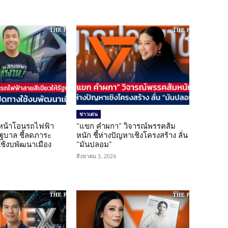
ข่าวเด่น
นหน้าโอนรถไฟฟ้า
“แขก คำผกา” วิจารณ์พรรคส้ม
รัฐบาล ชี้ลดภาระ
หนัก ชี้ห่างปัญหาเชิงโครงสร้าง ลั่น
ใช้งบพัฒนาเมือง
“มันปลอม”
สิงหาคม 3, 2026