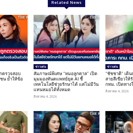
Related News
ข่าวเด่น
ข่าวเด่น
นถูกตรวจสอบ
สัมภาษณ์พิเศษ “หมอลูกตาล” เปิด
“ชัชชาติ” เดิ
น ย้ำให้ข้อ
มุมมองทันตแพทย์ยุค AI ชี้
สายสีเขียวให้
น
เทคโนโลยีช่วยรักษาได้ แต่ไม่มีวัน
กทม. เปิดทาง
แทนหมอได้ทั้งหมด
สิงหาคม 4, 2026
สิงหาคม 4, 2026