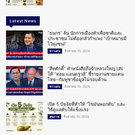
Latest News
“ธนกร” ลั่น นักการเมืองทำเพื่อชาติและ
ประชาชน ไม่ต้องกลัวกำแพง “เป้าหมายมี
ไว้พุ่งชน!”
สิงหาคม 10, 2026
ข่าวเด่น
“สีหศักดิ์” ทำหนังสือถึงข้าหลวงใหญ่ UN
โต้ “ทอม แอนดรูวส์” ชี้รายงานชายแดน
ไทย–กัมพูชาข้อมูลไม่รอบด้าน
สิงหาคม 10, 2026
ข่าวเด่น
เปิด 5 ปัจจัยที่ทำให้ “ไขมันพอกตับ” และ
วิธีดูแลตับให้แข็งแรง
สิงหาคม 10, 2026
สุขภาพ