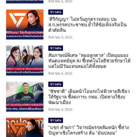
สิงหาคม 5, 2026
ข่าวเด่น
‘ศิริกัญญา’ ไม่หวั่นถูกตรวจสอบ ปม
ส.ก.พรรคประชาชน ย้ำให้ข้อเท็จจริงเป็น
ตัวตัดสิน
สิงหาคม 5, 2026
ข่าวเด่น
สัมภาษณ์พิเศษ “หมอลูกตาล” เปิดมุมมอง
ทันตแพทย์ยุค AI ชี้เทคโนโลยีช่วยรักษาได้
แต่ไม่มีวันแทนหมอได้ทั้งหมด
สิงหาคม 4, 2026
ข่าวเด่น
“ชัชชาติ” เดินหน้าโอนรถไฟฟ้าสายสีเขียว
ให้รัฐบาล ชี้ลดภาระ กทม. เปิดทางใช้งบ
พัฒนาเมือง
สิงหาคม 4, 2026
ข่าวเด่น
“แขก คำผกา” วิจารณ์พรรคส้มหนัก ชี้ห่าง
ปัญหาเชิงโครงสร้าง ลั่น “มันปลอม”