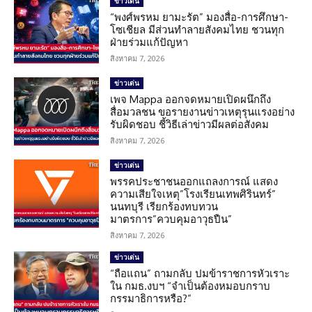
ข่าวเด่น
“พงศ์พรหม ยามะรัต” มองสื่อ-การศึกษา-
โซเชียล มีส่วนทำลายสังคมไทย ชวนทุก
ฝ่ายร่วมแก้ปัญหา
สิงหาคม 7, 2026
ข่าวเด่น
เพจ Mappa ออกจดหมายเปิดผนึกถึง
สื่อมวลชน ขอรายงานข่าวเหตุรุนแรงอย่าง
รับผิดชอบ ชี้วิธีเล่าข่าวมีผลต่อสังคม
สิงหาคม 7, 2026
ข่าวเด่น
พรรคประชาชนออกแถลงการณ์ แสดง
ความเสียใจเหตุ”โรงเรียนเทพศิรินทร์”
นนทบุรี เรียกร้องทบทวน
มาตรการ”ควบคุมอาวุธปืน”
สิงหาคม 7, 2026
ข่าวเด่น
“ถือแถน” ถามกลับ ปมข้าราชการหัวเราะ
ใน กมธ.งบฯ “จำเป็นต้องหมอบกราบ
กรรมาธิการหรือ?”