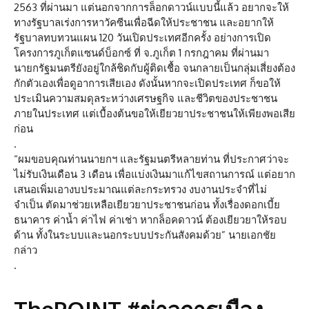
2563 ที่ผ่านมา แต่นอกจากการล็อกดาวน์แบบนี้แล้ว อยากจะให้
ทางรัฐบาลเร่งการหาวัคซีนเพื่อฉีดให้ประชาชน และอยากให้
รัฐบาลทบทวนแผน 120 วันเปิดประเทศอีกครั้ง อย่างการเปิด
โครงการภูเก็ตแซนด์บ็อกซ์ ที่ จ.ภูเก็ต 1 กรกฎาคม ที่ผ่านมา
นายกรัฐมนตรียังอยู่ใกล้ชิดกับผู้ติดเชื้อ จนกลายเป็นกลุ่มเสี่ยงต้อง
กักตัวเองเพื่อดูอาการเสียเอง ดังนั้นหากจะเปิดประเทศ ก็ขอให้
ประเมินความสมดุลระหว่างเศรษฐกิจ และชีวิตของประชาชน
ภายในประเทศ แต่เบื้องต้นขอให้เยียวยาประชาชนให้เพียงพอเสีย
ก่อน
.
“ผมขอบคุณท่านนายกฯ และรัฐมนตรีหลายท่าน ที่ประกาศว่าจะ
ไม่รับเงินเดือน 3 เดือน เพื่อแบ่งเงินมาแก้ไขสถานการณ์ แต่อยาก
เสนอเพิ่มเอางบประมาณแต่ละกระทรวง งบงานประจำที่ไม่
จำเป็น ตัดมาช่วยเหลือเยียวยาประชาชนก่อน ทั้งเรื่องดอกเบี้ย
ธนาคาร ค่าน้ำ ค่าไฟ ค่าเช่า หากล็อคดาวน์ ต้องเยียวยาให้รอบ
ด้าน ทั้งในระบบและนอกระบบประกันสังคมด้วย” นายเอกชัย
กล่าว
.