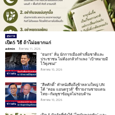
สุขภาพ
เปิด5 วิธี ถ้าไม่อยากแก่
admin
-
สิงหาคม 11, 2026
“ธนกร” ลั่น นักการเมืองทำเพื่อชาติและ
ประชาชน ไม่ต้องกลัวกำแพง “เป้าหมายมี
ไว้พุ่งชน!”
สิงหาคม 10, 2026
ข่าวเด่น
“สีหศักดิ์” ทำหนังสือถึงข้าหลวงใหญ่ UN
โต้ “ทอม แอนดรูวส์” ชี้รายงานชายแดน
ไทย–กัมพูชาข้อมูลไม่รอบด้าน
สิงหาคม 10, 2026
ข่าวเด่น
เปิด 5 ปัจจัยที่ทำให้ “ไขมันพอกตับ” และ