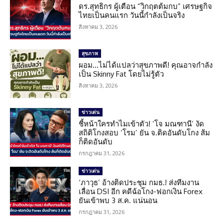
ดร.สุทธิกร ผู้เตือน “วิกฤตต้มกบ” เศรษฐกิจ
ไทยเป็นคนแรก วันนี้กำลังเป็นจริง
สิงหาคม 3, 2026
สุขภาพ
ผอม…ไม่ได้แปลว่าสุขภาพดี! คุณอาจกำลัง
เป็น Skinny Fat โดยไม่รู้ตัว
สิงหาคม 3, 2026
ข่าวเด่น
ชี้หน้าใครทำไมเข้าตัว! ‘โจ มณฑานี’ งัด
สถิติโกงสอบ ‘โรม’ ยัน จ.ติดอันดับโกง ส้ม
ก็ติดอันดับ
กรกฎาคม 31, 2026
ข่าวเด่น
‘ภาวุธ’ อ้างติดประชุม กมธ.! ส่งทีมงาน
เลื่อน DSI อีก คดีฉ้อโกง-ฟอกเงิน Forex
ยันเข้าพบ 3 ส.ค. แน่นอน
กรกฎาคม 31, 2026