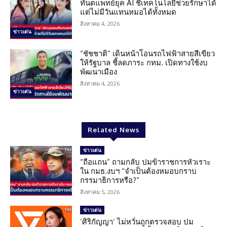
ทันตแพทย์ยุค AI ชี้เทคโนโลยีช่วยรักษาได้
แต่ไม่มีวันแทนหมอได้ทั้งหมด
สิงหาคม 4, 2026
ข่าวเด่น
“ชัชชาติ” เดินหน้าโอนรถไฟฟ้าสายสีเขียว
ให้รัฐบาล ชี้ลดภาระ กทม. เปิดทางใช้งบ
พัฒนาเมือง
สิงหาคม 4, 2026
ข่าวเด่น
Related News
ข่าวเด่น
“ถือแถน” ถามกลับ ปมข้าราชการหัวเราะ
ใน กมธ.งบฯ “จำเป็นต้องหมอบกราบ
กรรมาธิการหรือ?”
สิงหาคม 5, 2026
ข่าวเด่น
‘ศิริกัญญา’ ไม่หวั่นถูกตรวจสอบ ปม