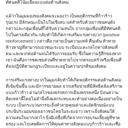
ทัศนคติ​โน้มเอียงแบบต่อต้านสังคม
แม้ว่าในมุมมองของสังคมจะมองว่า เป็นพฤติกรรม​ที่ก้าวร้าว
รุนแรง มีลักษณะ​เป็น​ไปในเชิงลบ แต่สำหรับ​ตัวเยาวชน​คนดัง
กล่าวและกลุ่มเพื่อนที่ได้รับความสนใจ​ จากกลุ่มเพื่อนที่มีทัศนคติ​
ไปในทางเดียว​กัน กลับทำให้เกิดการเสริมแรงทางบวก (positive
reinforcement ) กล่าวคือ กลายเป็น​ความเท่ห์ ตื่นเต้น ท้าทาย
ห้าวหาญ​ที่สามารถ​เอาชนะระบบ ระเบียบ​และกลไกทางสังคมที่
ตน และพวกต่อต้านจนได้รับการยอมรับ ซึ่งในความรู้สึก​ของพวก
เขา ​มันคือการชดเชยส่วนที่ขาดหายไปจากครอบครัว​หรือเพื่อนที่
ต้องปฎิบัติ​ตามกฎระเบียบ​และอยู่​ในความปกติของสังคม
การเสริมแรงทางบวกในมุมกลับทำให้เกิด​พฤติ​กรรมต่อต้านสังคม
ที่เข้มข้นขึ้น และมีการขยายผล จากเครือข่าย​ที่มีลัทธิ​คลั่งเสรีภาพ
แบบก้าวร้าว ผ่านกลไกของพรรคการเมืองพรรคหนึ่ง ป้อนความ
คิดเหล่านี้โดยไม่คำนึงถึง​ผลกระทบ​และทำอย่างต่อเนื่องอย่างเป็น
ระบบ เป็น​กระบวนการ​จะยิ่งทำลายคุณ​ค่าและอัตลักษณ์​แบบ
ประนีประนอม​ของเยาวชน​ไทยในระยะยาว เพราะยิ่งสังคมให้
ความสนใจมากเท่าไร​ ยิ่งมีเหยื่อที่เกิดจากการอบรมเลี้ยงดูที่ขาด
พร่อง และไปเสพติด​การให้คุณค่าทางสังคมแบบก้าวร้าวและเชื่อ