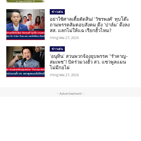
ข่าวเด่น
อย่าใช้ศาลเตี้ยตัดสิน! ‘วัชรพงศ์’ ทุบโต๊ะ
ถามพรรคส้มตอบสังคม ดึง ‘ปาล์ม’ ดึงลง
สส. แลกไม่ให้แฉ เรียกฮั้วไหม?
กรกฎาคม 27, 2026
ข่าวเด่น
‘อนุทิน’ สวนพวกจ้องยุบพรรค “รำคาญ-
สมเพช”! ปัดร่วมวงฮั้ว สว. แซวพูลแมน
ไม่มีกอไผ่
กรกฎาคม 27, 2026
- Advertisement -