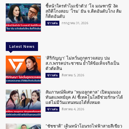
ชี้หน้าใครทำไมเข้าตัว! ‘โจ มณฑานี’ งัด
สถิติโกงสอบ ‘โรม’ ยัน จ.ติดอันดับโกง ส้ม
ก็ติดอันดับ
กรกฎาคม 31, 2026
ข่าวเด่น
Latest News
‘ศิริกัญญา’ ไม่หวั่นถูกตรวจสอบ ปม
ส.ก.พรรคประชาชน ย้ำให้ข้อเท็จจริงเป็น
ตัวตัดสิน
สิงหาคม 5, 2026
ข่าวเด่น
สัมภาษณ์พิเศษ “หมอลูกตาล” เปิดมุมมอง
ทันตแพทย์ยุค AI ชี้เทคโนโลยีช่วยรักษาได้
แต่ไม่มีวันแทนหมอได้ทั้งหมด
สิงหาคม 4, 2026
ข่าวเด่น
“ชัชชาติ” เดินหน้าโอนรถไฟฟ้าสายสีเขียว