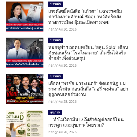
ข่าวเด่น
เพจดังขยี้หนังสือ ‘แก้วตา’ แฉพรรคส้ม
ปกป้องภาพลักษณ์ ซัดอุบาทว์ลัทธิคลั่ง
ทางการเมือง อุ้มละเมิดทางเพศ!
กรกฎาคม 30, 2026
ข่าวเด่น
หมอจุฬาฯ ถอดบทเรียน ‘ฮลุน Solo’ เตือน
ภัยซ่อนเร้น ‘โรคไหลตาย’ เกิดขึ้นได้จริง
ย้ำอย่าเพิ่งด่วนสรุป
กรกฎาคม 30, 2026
ข่าวเด่น
เดือด! “พรชัย มาระเนตร์” ซัดเอกนัฏ ปม
ราคาน้ำมัน ก่อนลั่นถึง “ลอรี่ พงศ์พล” อย่า
ดูถูกคนเคยร่วมงาน
กรกฎาคม 28, 2026
สุขภาพ
ทำไมวิตามิน D ถึงสำคัญต่อฮอร์โมน
กระดูก และสุขภาพโดยรวม?
กรกฎาคม 28, 2026