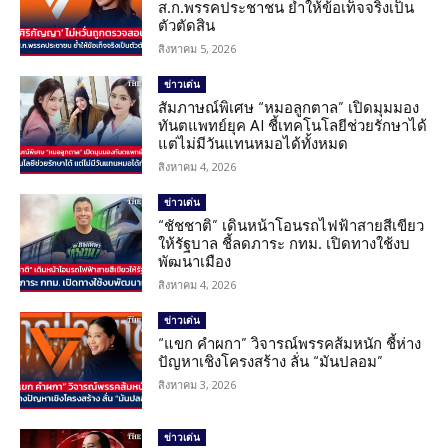
ส.ก.พรรคประชาชน ย้ำให้ข้อเท็จจริงเป็น
ตัวตัดสิน
สิงหาคม 5, 2026
ข่าวเด่น
สัมภาษณ์พิเศษ “หมอลูกตาล” เปิดมุมมอง
ทันตแพทย์ยุค AI ชี้เทคโนโลยีช่วยรักษาได้
แต่ไม่มีวันแทนหมอได้ทั้งหมด
สิงหาคม 4, 2026
ข่าวเด่น
“ชัชชาติ” เดินหน้าโอนรถไฟฟ้าสายสีเขียว
ให้รัฐบาล ชี้ลดภาระ กทม. เปิดทางใช้งบ
พัฒนาเมือง
สิงหาคม 4, 2026
ข่าวเด่น
“แขก คำผกา” วิจารณ์พรรคส้มหนัก ชี้ห่าง
ปัญหาเชิงโครงสร้าง ลั่น “มันปลอม”
สิงหาคม 3, 2026
ข่าวเด่น