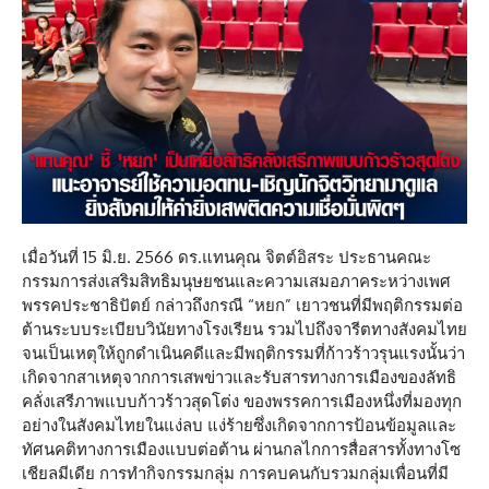
เมื่อวันที่ 15 มิ.ย. 2566 ดร.แทนคุณ​ จิตต์​อิสระ​ ประธาน​คณะ
กรรมการ​ส่งเสริม​สิทธิ​มนุษยชน​และ​ความ​เสมอภาค​ระหว่าง​เพศ​
พรรค​ประชาธิปัตย์​ กล่าว​ถึง​กรณี​ “หยก” เยาวชน​ที่มีพฤติกรรม​ต่อ
ต้าน​ระบบ​ระเบียบ​วินัยทางโรงเรียน รวมไปถึงจารีตทางสังคม​ไทย
จนเป็น​เหตุให้ถูกดำเนินคดี​และมีพฤติกรรม​ที่ก้าวร้าวรุนแรง​นั้นว่า
เกิดจากสาเหตุ​จากการเสพข่าวและรับสารทางการเมือง​ของลัทธิ​
คลั่งเสรีภาพแบบก้าวร้าวสุดโต่ง ของพรรคการเมืองหนึ่งที่มองทุก
อย่าง​ในสังคมไทยในแง่ลบ แง่ร้ายซึ่งเกิดจากการป้อนข้อมูล​และ
ทัศนคติ​ทางการเมือง​แบบต่อต้าน ผ่านกลไกการสื่อสารทั้งทางโซ
เชียล​มีเดีย​ การทำกิจกรรม​กลุ่ม​ การคบคนกับรวมกลุ่มเพื่อนที่มี