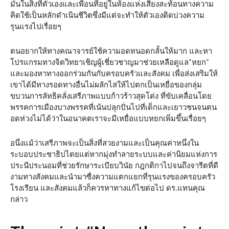
มั่นในสิ่งที่ตัวเองและเพื่อนที่อยู่ในห้องแห่งเสียงสะท้อน​ทางความ
คิดใช้เป็นหลักดำเนินชีวิต​ซึ่งมีแต่จะทำให้ตัวเองติดบ่วงความ
รุนแรง​ไปเรื่อยๆ
ตนอยากให้ทางคณาจารย์​ใช้ความอดทนอดกลั้น​ให้มาก และหา
โปรแกรม​ทางจิตวิทยา​เชิญ​ผู้​เชี่ยว​ชาญ​มาช่วยเหลือ​ดูแล​”หยก”
และมองหาทางออกร่วมกันกับครอบครัว​และสังคม เพื่อส่งเสริมให้
เขาได้มีทางรอดทางอื่นไม่ผลักไส​ให้ไปตกเป็น​เหยื่อ​ของกลุ่ม
ขบวนการลัทธิคลั่งเสรีภาพ​แบบก้าวร้าวสุดโต่ง ที่ขับเคลื่อน​โดย
พรรคการเมือง​บางพรรคที่เน้นปลุกปั่นไปที่เด็กและเยาวชนจนตน
อดห่วงไม่ได้​ว่าในอนาคตเราจะมีเหยื่อแบบหยกเพิ่มขึ้น​เรื่อยๆ
อนึ่งแม้ว่าเสรีภาพ​จะเป็น​สิ่งที่สวยงามและเป็นคุณ​ค่าหนึ่งใน
ระบอบประชาธิปไตย​แต่หากมุ่งทำลายระบบและค่านิยมแห่งการ
ประนีประนอม​ที่ช่วยรักษาระเบียบ​วินัย กฎกติกาไปจนถึงจารีตที่ดี
งามทางสังคมและนำมาซื่งความแตกแยกที่รุนแรงของครอบครัว​
โรงเรียน​ และสังคมแล้วก็ควรหาทางแก้ไขต่อไป ดร.แทนคุณ​
กล่าว