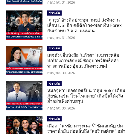
กรกฎาคม 31, 2026
ข่าวเด่น
‘ภาวุธ’ อ้างติดประชุม กมธ.! ส่งทีมงาน
เลื่อน DSI อีก คดีฉ้อโกง-ฟอกเงิน Forex
ยันเข้าพบ 3 ส.ค. แน่นอน
กรกฎาคม 31, 2026
ข่าวเด่น
เพจดังขยี้หนังสือ ‘แก้วตา’ แฉพรรคส้ม
ปกป้องภาพลักษณ์ ซัดอุบาทว์ลัทธิคลั่ง
ทางการเมือง อุ้มละเมิดทางเพศ!
กรกฎาคม 30, 2026
ข่าวเด่น
หมอจุฬาฯ ถอดบทเรียน ‘ฮลุน Solo’ เตือน
ภัยซ่อนเร้น ‘โรคไหลตาย’ เกิดขึ้นได้จริง
ย้ำอย่าเพิ่งด่วนสรุป
กรกฎาคม 30, 2026
ข่าวเด่น
เดือด! “พรชัย มาระเนตร์” ซัดเอกนัฏ ปม
ราคาน้ำมัน ก่อนลั่นถึง “ลอรี่ พงศ์พล” อย่า