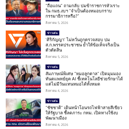
“ถือแถน” ถามกลับ ปมข้าราชการหัวเราะ
ใน กมธ.งบฯ “จำเป็นต้องหมอบกราบ
กรรมาธิการหรือ?”
สิงหาคม 5, 2026
ข่าวเด่น
‘ศิริกัญญา’ ไม่หวั่นถูกตรวจสอบ ปม
ส.ก.พรรคประชาชน ย้ำให้ข้อเท็จจริงเป็น
ตัวตัดสิน
สิงหาคม 5, 2026
ข่าวเด่น
สัมภาษณ์พิเศษ “หมอลูกตาล” เปิดมุมมอง
ทันตแพทย์ยุค AI ชี้เทคโนโลยีช่วยรักษาได้
แต่ไม่มีวันแทนหมอได้ทั้งหมด
สิงหาคม 4, 2026
ข่าวเด่น
“ชัชชาติ” เดินหน้าโอนรถไฟฟ้าสายสีเขียว
ให้รัฐบาล ชี้ลดภาระ กทม. เปิดทางใช้งบ
พัฒนาเมือง
สิงหาคม 4, 2026