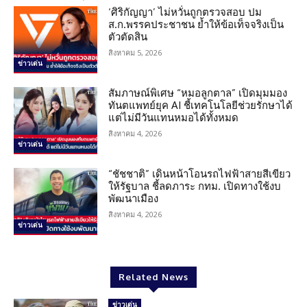
‘ศิริกัญญา’ ไม่หวั่นถูกตรวจสอบ ปม
ส.ก.พรรคประชาชน ย้ำให้ข้อเท็จจริงเป็น
ตัวตัดสิน
สิงหาคม 5, 2026
ข่าวเด่น
สัมภาษณ์พิเศษ “หมอลูกตาล” เปิดมุมมอง
ทันตแพทย์ยุค AI ชี้เทคโนโลยีช่วยรักษาได้
แต่ไม่มีวันแทนหมอได้ทั้งหมด
สิงหาคม 4, 2026
ข่าวเด่น
“ชัชชาติ” เดินหน้าโอนรถไฟฟ้าสายสีเขียว
ให้รัฐบาล ชี้ลดภาระ กทม. เปิดทางใช้งบ
พัฒนาเมือง
สิงหาคม 4, 2026
ข่าวเด่น
Related News
ข่าวเด่น