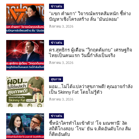
ข่าวเด่น
“แขก คำผกา” วิจารณ์พรรคส้มหนัก ชี้ห่าง
ปัญหาเชิงโครงสร้าง ลั่น “มันปลอม”
สิงหาคม 3, 2026
ข่าวเด่น
ดร.สุทธิกร ผู้เตือน “วิกฤตต้มกบ” เศรษฐกิจ
ไทยเป็นคนแรก วันนี้กำลังเป็นจริง
สิงหาคม 3, 2026
สุขภาพ
ผอม…ไม่ได้แปลว่าสุขภาพดี! คุณอาจกำลัง
เป็น Skinny Fat โดยไม่รู้ตัว
สิงหาคม 3, 2026
ข่าวเด่น
ชี้หน้าใครทำไมเข้าตัว! ‘โจ มณฑานี’ งัด
สถิติโกงสอบ ‘โรม’ ยัน จ.ติดอันดับโกง ส้ม
ก็ติดอันดับ