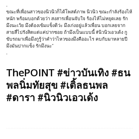
.
ขณะที่เพื่อนสาวของนิวนิวก็ได้โพสต์ภาพ นิวนิว ขณะกำลังร้องไห้
หนัก พร้อมบอกด้วยว่า สงสารเพื่อนจับใจ ร้องไห้ไม่หยุดเลย รัก
มึงนะเว้ย มึงต้องเข้มแข็งดิว่ะ มึงเก่งอยู่แล้วเพื่อน บอกเลยจาก
สายสี่ไปรังสิตแต่แค่ปากซอย ถ้ามึงเป็นแบบนี้ #นิวนิวเอวเด้ง กู
ขับรถมาเพื่อมึงกูรู้ว่าคำว่าไหวของมึงคืออะไร คบกับมาหลายปี
มึงมันปากแข็ง รักมึงนะ”
.
ThePOINT #ข่าวบันเทิง #ธน
พลนิ่มทัยสุข #เติ้ลธนพล
#ดารา #นิวนิวเอวเด้ง