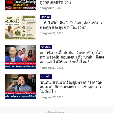
ดูถูกคนเคยร่วมงาน
กรกฎาคม 28, 2026
สุขภาพ
ทำไมวิตามิน D ถึงสำคัญต่อฮอร์โมน
กระดูก และสุขภาพโดยรวม?
กรกฎาคม 28, 2026
ข่าวเด่น
อย่าใช้ศาลเตี้ยตัดสิน! ‘วัชรพงศ์’ ทุบโต๊ะ
ถามพรรคส้มตอบสังคม ดึง ‘ปาล์ม’ ดึงลง
สส. แลกไม่ให้แฉ เรียกฮั้วไหม?
กรกฎาคม 27, 2026
ข่าวเด่น
‘อนุทิน’ สวนพวกจ้องยุบพรรค “รำคาญ-
สมเพช”! ปัดร่วมวงฮั้ว สว. แซวพูลแมน
ไม่มีกอไผ่
กรกฎาคม 27, 2026
- Advertisement -