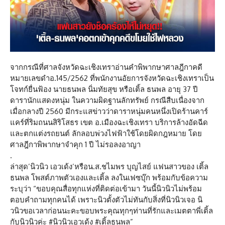
จากกรณีที่ศาลจังหวัดฉะเชิงเทราอ่านคำพิพากษาศาลฎีกาคดี
หมายเลขดำอ.145/2562 ที่พนักงานอัยการจังหวัดฉะเชิงเทราเป็น
โจทก์ยื่นฟ้อง นายธนพล นิ่มทัยสุข หรือเติ้ล ธนพล อายุ 37 ปี
ดารานักแสดงหนุ่ม ในความผิดฐานลักทรัพย์ กรณีสืบเนื่องจาก
เมื่อกลางปี 2560 มีกระแสข่าวว่าดาราหนุ่มคนหนึ่งเปิดร้านคาร์
แคร์ที่ริมถนนสิริโสธร เขต อ.เมืองฉะเชิงเทรา บริการล้างอัดฉีด
และตกแต่งรถยนต์ ลักลอบพ่วงไฟฟ้าใช้โดยผิดกฎหมาย โดย
ศาลฎีกาพิพากษาจำคุก 1 ปี ไม่รอลงอาญา
.
ล่าสุด’นิวนิว เอวเด้ง’หรือน.ส.ชไมพร บุญไสย์ แฟนสาวของ เติ้ล
ธนพล โพสต์ภาพตัวเองและเติ้ล ลงในเฟซบุ๊ก พร้อมกับข้อความ
ระบุว่า “ขอบคุณสื่อทุกแห่งที่ติดต่อเข้ามา วันนี้นิวนิวไม่พร้อม
ตอบคำถามทุกคนได้ เพราะนิวตั้งตัวไม่ทันกับสิ่งที่นิวนิวเจอ นิ
วนิวขอเวลาก่อนนะคะขอบพระคุณทุกๆท่านที่รักและเมตตาพี่เติ้ล
กับนิวนิวค่ะ #นิวนิวเอวเด้ง #เติ้ลธนพล”