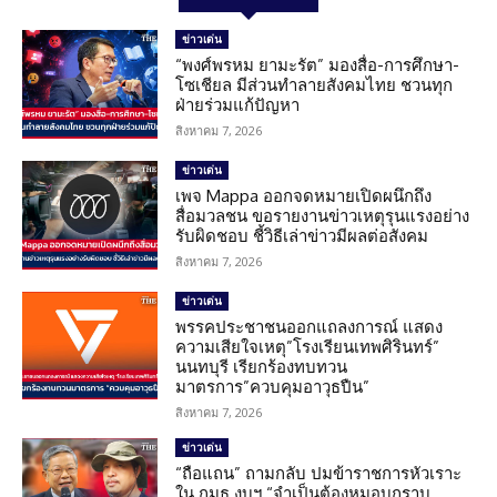
ข่าวเด่น
“พงศ์พรหม ยามะรัต” มองสื่อ-การศึกษา-
โซเชียล มีส่วนทำลายสังคมไทย ชวนทุก
ฝ่ายร่วมแก้ปัญหา
สิงหาคม 7, 2026
ข่าวเด่น
เพจ Mappa ออกจดหมายเปิดผนึกถึง
สื่อมวลชน ขอรายงานข่าวเหตุรุนแรงอย่าง
รับผิดชอบ ชี้วิธีเล่าข่าวมีผลต่อสังคม
สิงหาคม 7, 2026
ข่าวเด่น
พรรคประชาชนออกแถลงการณ์ แสดง
ความเสียใจเหตุ”โรงเรียนเทพศิรินทร์”
นนทบุรี เรียกร้องทบทวน
มาตรการ”ควบคุมอาวุธปืน”
สิงหาคม 7, 2026
ข่าวเด่น
“ถือแถน” ถามกลับ ปมข้าราชการหัวเราะ
ใน กมธ.งบฯ “จำเป็นต้องหมอบกราบ