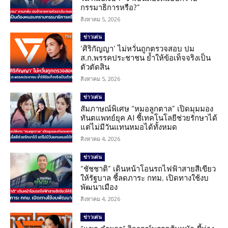
กรรมาธิการหรือ?”
สิงหาคม 5, 2026
ข่าวเด่น
‘ศิริกัญญา’ ไม่หวั่นถูกตรวจสอบ ปม
ส.ก.พรรคประชาชน ย้ำให้ข้อเท็จจริงเป็น
ตัวตัดสิน
สิงหาคม 5, 2026
ข่าวเด่น
สัมภาษณ์พิเศษ “หมอลูกตาล” เปิดมุมมอง
ทันตแพทย์ยุค AI ชี้เทคโนโลยีช่วยรักษาได้
แต่ไม่มีวันแทนหมอได้ทั้งหมด
สิงหาคม 4, 2026
ข่าวเด่น
“ชัชชาติ” เดินหน้าโอนรถไฟฟ้าสายสีเขียว
ให้รัฐบาล ชี้ลดภาระ กทม. เปิดทางใช้งบ
พัฒนาเมือง
สิงหาคม 4, 2026
ข่าวเด่น