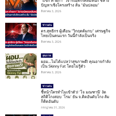
“แขก คำผกา” วิจารณ์พรรคส้มหนัก ชี้ห่าง
ปัญหาเชิงโครงสร้าง ลั่น “มันปลอม”
สิงหาคม 3, 2026
ข่าวเด่น
ดร.สุทธิกร ผู้เตือน “วิกฤตต้มกบ” เศรษฐกิจ
ไทยเป็นคนแรก วันนี้กำลังเป็นจริง
สิงหาคม 3, 2026
สุขภาพ
ผอม…ไม่ได้แปลว่าสุขภาพดี! คุณอาจกำลัง
เป็น Skinny Fat โดยไม่รู้ตัว
สิงหาคม 3, 2026
ข่าวเด่น
ชี้หน้าใครทำไมเข้าตัว! ‘โจ มณฑานี’ งัด
สถิติโกงสอบ ‘โรม’ ยัน จ.ติดอันดับโกง ส้ม
ก็ติดอันดับ
กรกฎาคม 31, 2026