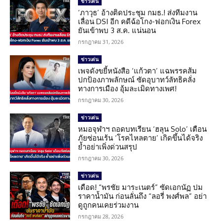
ข่าวเด่น
‘ภาวุธ’ อ้างติดประชุม กมธ.! ส่งทีมงาน
เลื่อน DSI อีก คดีฉ้อโกง-ฟอกเงิน Forex
ยันเข้าพบ 3 ส.ค. แน่นอน
กรกฎาคม 31, 2026
ข่าวเด่น
เพจดังขยี้หนังสือ ‘แก้วตา’ แฉพรรคส้ม
ปกป้องภาพลักษณ์ ซัดอุบาทว์ลัทธิคลั่ง
ทางการเมือง อุ้มละเมิดทางเพศ!
กรกฎาคม 30, 2026
ข่าวเด่น
หมอจุฬาฯ ถอดบทเรียน ‘ฮลุน Solo’ เตือน
ภัยซ่อนเร้น ‘โรคไหลตาย’ เกิดขึ้นได้จริง
ย้ำอย่าเพิ่งด่วนสรุป
กรกฎาคม 30, 2026
ข่าวเด่น
เดือด! “พรชัย มาระเนตร์” ซัดเอกนัฏ ปม
ราคาน้ำมัน ก่อนลั่นถึง “ลอรี่ พงศ์พล” อย่า
ดูถูกคนเคยร่วมงาน
กรกฎาคม 28, 2026