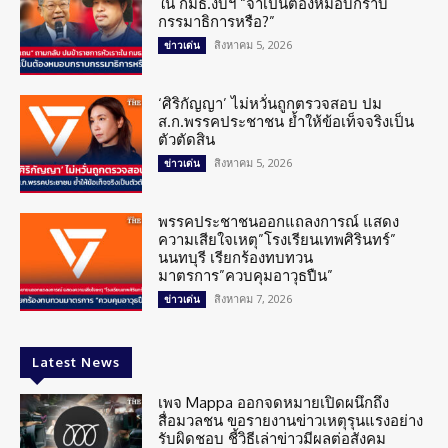
ใน กมธ.งบฯ “จำเป็นต้องหมอบกราบ
กรรมาธิการหรือ?”
สิงหาคม 5, 2026
ข่าวเด่น
‘ศิริกัญญา’ ไม่หวั่นถูกตรวจสอบ ปม
ส.ก.พรรคประชาชน ย้ำให้ข้อเท็จจริงเป็น
ตัวตัดสิน
สิงหาคม 5, 2026
ข่าวเด่น
พรรคประชาชนออกแถลงการณ์ แสดง
ความเสียใจเหตุ”โรงเรียนเทพศิรินทร์”
นนทบุรี เรียกร้องทบทวน
มาตรการ”ควบคุมอาวุธปืน”
สิงหาคม 7, 2026
ข่าวเด่น
Latest News
เพจ Mappa ออกจดหมายเปิดผนึกถึง
สื่อมวลชน ขอรายงานข่าวเหตุรุนแรงอย่าง
รับผิดชอบ ชี้วิธีเล่าข่าวมีผลต่อสังคม