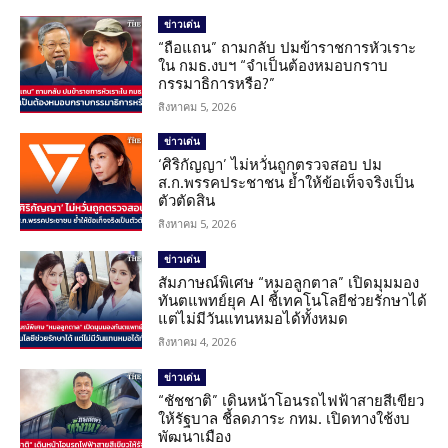
ข่าวเด่น
“ถือแถน” ถามกลับ ปมข้าราชการหัวเราะ
ใน กมธ.งบฯ “จำเป็นต้องหมอบกราบ
กรรมาธิการหรือ?”
สิงหาคม 5, 2026
ข่าวเด่น
‘ศิริกัญญา’ ไม่หวั่นถูกตรวจสอบ ปม
ส.ก.พรรคประชาชน ย้ำให้ข้อเท็จจริงเป็น
ตัวตัดสิน
สิงหาคม 5, 2026
ข่าวเด่น
สัมภาษณ์พิเศษ “หมอลูกตาล” เปิดมุมมอง
ทันตแพทย์ยุค AI ชี้เทคโนโลยีช่วยรักษาได้
แต่ไม่มีวันแทนหมอได้ทั้งหมด
สิงหาคม 4, 2026
ข่าวเด่น
“ชัชชาติ” เดินหน้าโอนรถไฟฟ้าสายสีเขียว
ให้รัฐบาล ชี้ลดภาระ กทม. เปิดทางใช้งบ
พัฒนาเมือง