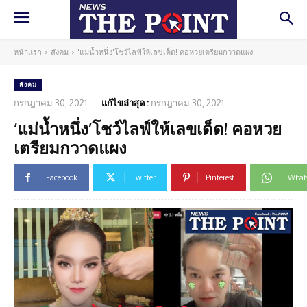
หน้าแรก
สังคม
'แม่น้ำหนึ่ง'โชว์ไลฟ์ให้เลขเด็ด! คอหวยเตรียมกวาดแผง
สังคม
กรกฎาคม 30, 2021
แก้ไขล่าสุด :
กรกฎาคม 30, 2021
‘แม่น้ำหนึ่ง’โชว์ไลฟ์ให้เลขเด็ด! คอหวย
เตรียมกวาดแผง
Facebook
Twitter
Pinterest
What