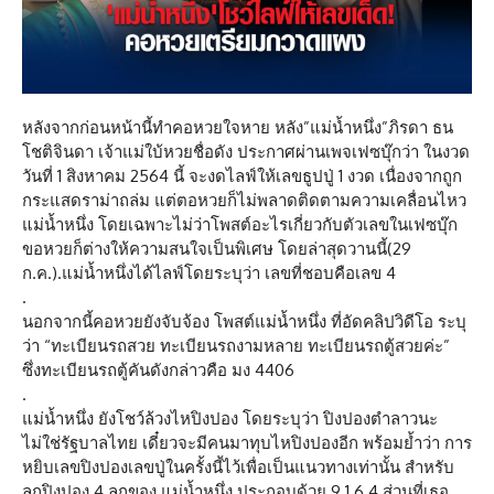
หลังจากก่อนหน้านี้ทำคอหวยใจหาย หลัง”แม่น้ำหนึ่ง”ภิรดา ธน
โชติจินดา เจ้าแม่ใบ้หวยชื่อดัง ประกาศผ่านเพจเฟซบุ๊กว่า ในงวด
วันที่ 1 สิงหาคม 2564 นี้ จะงดไลฟ์ให้เลขธูปปู่ 1 งวด เนื่องจากถูก
กระแสดราม่าถล่ม แต่ตอหวยก็ไม่พลาดติดตามความเคลื่อนไหว
แม่น้ำหนึ่ง โดยเฉพาะไม่ว่าโพสต์อะไรเกี่ยวกับตัวเลขในเฟซบุ๊ก
ขอหวยก็ต่างให้ความสนใจเป็นพิเศษ โดยล่าสุดวานนี้(29
ก.ค.).แม่น้ำหนึ่งได้ไลฟ์โดยระบุว่า เลขที่ชอบคือเลข 4
.
นอกจากนี้คอหวยยังจับจ้อง โพสต์แม่น้ำหนึ่ง ที่อัดคลิปวิดีโอ ระบุ
ว่า “ทะเบียนรถสวย ทะเบียนรถงามหลาย ทะเบียนรถตู้สวยค่ะ”
ซึ่งทะเบียนรถตู้คันดังกล่าวคือ มง 4406
.
แม่น้ำหนึ่ง ยังโชว์ล้วงไหปิงปอง โดยระบุว่า ปิงปองตำลาวนะ
ไม่ใช่รัฐบาลไทย เดี๋ยวจะมีคนมาทุบไหปิงปองอีก พร้อมย้ำว่า การ
หยิบเลขปิงปองเลขปู่ในครั้งนี้ไว้เพื่อเป็นแนวทางเท่านั้น สำหรับ
ลูกปิงปอง 4 ลูกของ แม่น้ำหนึ่ง ประกอบด้วย 9 1 6 4 ส่วนที่เธอ