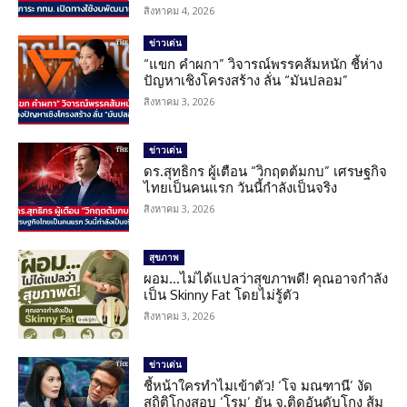
สิงหาคม 4, 2026
ข่าวเด่น
“แขก คำผกา” วิจารณ์พรรคส้มหนัก ชี้ห่าง
ปัญหาเชิงโครงสร้าง ลั่น “มันปลอม”
สิงหาคม 3, 2026
ข่าวเด่น
ดร.สุทธิกร ผู้เตือน “วิกฤตต้มกบ” เศรษฐกิจ
ไทยเป็นคนแรก วันนี้กำลังเป็นจริง
สิงหาคม 3, 2026
สุขภาพ
ผอม…ไม่ได้แปลว่าสุขภาพดี! คุณอาจกำลัง
เป็น Skinny Fat โดยไม่รู้ตัว
สิงหาคม 3, 2026
ข่าวเด่น
ชี้หน้าใครทำไมเข้าตัว! ‘โจ มณฑานี’ งัด
สถิติโกงสอบ ‘โรม’ ยัน จ.ติดอันดับโกง ส้ม