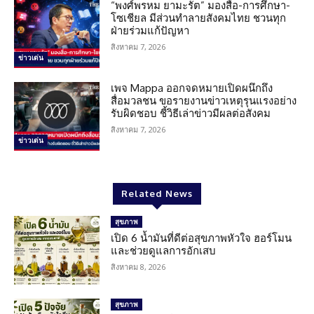
“พงศ์พรหม ยามะรัต” มองสื่อ-การศึกษา-
โซเชียล มีส่วนทำลายสังคมไทย ชวนทุก
ฝ่ายร่วมแก้ปัญหา
สิงหาคม 7, 2026
ข่าวเด่น
เพจ Mappa ออกจดหมายเปิดผนึกถึง
สื่อมวลชน ขอรายงานข่าวเหตุรุนแรงอย่าง
รับผิดชอบ ชี้วิธีเล่าข่าวมีผลต่อสังคม
สิงหาคม 7, 2026
ข่าวเด่น
Related News
สุขภาพ
เปิด 6 น้ำมันที่ดีต่อสุขภาพหัวใจ ฮอร์โมน
และช่วยดูแลการอักเสบ
สิงหาคม 8, 2026
สุขภาพ