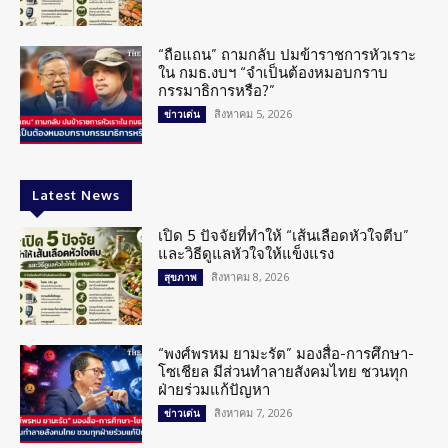
“ถือแถน” ถามกลับ ปมข้าราชการหัวเราะ
ใน กมธ.งบฯ “จำเป็นต้องหมอบกราบ
กรรมาธิการหรือ?”
สิงหาคม 5, 2026
ข่าวเด่น
Latest News
เปิด 5 ปัจจัยที่ทำให้ “เส้นเลือดหัวใจตีบ”
และวิธีดูแลหัวใจให้แข็งแรง
สิงหาคม 8, 2026
สุขภาพ
“พงศ์พรหม ยามะรัต” มองสื่อ-การศึกษา-
โซเชียล มีส่วนทำลายสังคมไทย ชวนทุก
ฝ่ายร่วมแก้ปัญหา
สิงหาคม 7, 2026
ข่าวเด่น