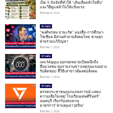
เปิด 5 ปัจจัยที่ทำให้ “เส้นเลือดหัวใจตีบ”
และวิธีดูแลหัวใจให้แข็งแรง
สิงหาคม 8, 2026
ข่าวเด่น
“พงศ์พรหม ยามะรัต” มองสื่อ-การศึกษา-
โซเชียล มีส่วนทำลายสังคมไทย ชวนทุก
ฝ่ายร่วมแก้ปัญหา
สิงหาคม 7, 2026
ข่าวเด่น
เพจ Mappa ออกจดหมายเปิดผนึกถึง
สื่อมวลชน ขอรายงานข่าวเหตุรุนแรงอย่าง
รับผิดชอบ ชี้วิธีเล่าข่าวมีผลต่อสังคม
สิงหาคม 7, 2026
ข่าวเด่น
พรรคประชาชนออกแถลงการณ์ แสดง
ความเสียใจเหตุ”โรงเรียนเทพศิรินทร์”
นนทบุรี เรียกร้องทบทวน
มาตรการ”ควบคุมอาวุธปืน”
สิงหาคม 7, 2026