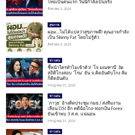
ไทยเป็นคนแรก วันนี้กำลังเป็นจริง
สิงหาคม 3, 2026
สุขภาพ
ผอม…ไม่ได้แปลว่าสุขภาพดี! คุณอาจกำลัง
เป็น Skinny Fat โดยไม่รู้ตัว
สิงหาคม 3, 2026
ข่าวเด่น
ชี้หน้าใครทำไมเข้าตัว! ‘โจ มณฑานี’ งัด
สถิติโกงสอบ ‘โรม’ ยัน จ.ติดอันดับโกง ส้ม
ก็ติดอันดับ
กรกฎาคม 31, 2026
ข่าวเด่น
‘ภาวุธ’ อ้างติดประชุม กมธ.! ส่งทีมงาน
เลื่อน DSI อีก คดีฉ้อโกง-ฟอกเงิน Forex
ยันเข้าพบ 3 ส.ค. แน่นอน
กรกฎาคม 31, 2026
ข่าวเด่น