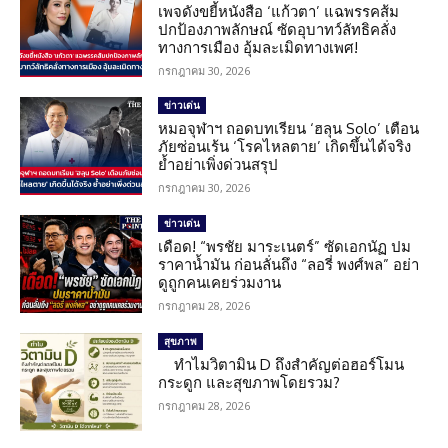
เพจดังขยี้หนังสือ ‘แก้วตา’ แฉพรรคส้ม
ปกป้องภาพลักษณ์ ซัดอุบาทว์ลัทธิคลั่ง
ทางการเมือง อุ้มละเมิดทางเพศ!
กรกฎาคม 30, 2026
ข่าวเด่น
หมอจุฬาฯ ถอดบทเรียน ‘ฮลุน Solo’ เตือน
ภัยซ่อนเร้น ‘โรคไหลตาย’ เกิดขึ้นได้จริง
ย้ำอย่าเพิ่งด่วนสรุป
กรกฎาคม 30, 2026
ข่าวเด่น
เดือด! “พรชัย มาระเนตร์” ซัดเอกนัฏ ปม
ราคาน้ำมัน ก่อนลั่นถึง “ลอรี่ พงศ์พล” อย่า
ดูถูกคนเคยร่วมงาน
กรกฎาคม 28, 2026
สุขภาพ
ทำไมวิตามิน D ถึงสำคัญต่อฮอร์โมน
กระดูก และสุขภาพโดยรวม?
กรกฎาคม 28, 2026