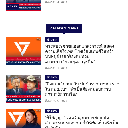
สิงหาคม 4, 2026
ข่าวเด่น
Related News
ข่าวเด่น
พรรคประชาชนออกแถลงการณ์ แสดง
ความเสียใจเหตุ”โรงเรียนเทพศิรินทร์”
นนทบุรี เรียกร้องทบทวน
มาตรการ”ควบคุมอาวุธปืน”
สิงหาคม 7, 2026
ข่าวเด่น
“ถือแถน” ถามกลับ ปมข้าราชการหัวเราะ
ใน กมธ.งบฯ “จำเป็นต้องหมอบกราบ
กรรมาธิการหรือ?”
สิงหาคม 5, 2026
ข่าวเด่น
‘ศิริกัญญา’ ไม่หวั่นถูกตรวจสอบ ปม
ส.ก.พรรคประชาชน ย้ำให้ข้อเท็จจริงเป็น
ตัวตัดสิน