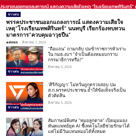
ข่าวเด่น
พรรคประชาชนออกแถลงการณ์ แสดงความเสียใจ
เหตุ”โรงเรียนเทพศิรินทร์” นนทบุรี เรียกร้องทบทวน
มาตรการ”ควบคุมอาวุธปืน”
admin
-
สิงหาคม 7, 2026
“ถือแถน” ถามกลับ ปมข้าราชการหัวเราะ
ใน กมธ.งบฯ “จำเป็นต้องหมอบกราบ
กรรมาธิการหรือ?”
สิงหาคม 5, 2026
ข่าวเด่น
‘ศิริกัญญา’ ไม่หวั่นถูกตรวจสอบ ปม
ส.ก.พรรคประชาชน ย้ำให้ข้อเท็จจริงเป็น
ตัวตัดสิน
สิงหาคม 5, 2026
ข่าวเด่น
สัมภาษณ์พิเศษ “หมอลูกตาล” เปิดมุมมอง
ทันตแพทย์ยุค AI ชี้เทคโนโลยีช่วยรักษาได้
แต่ไม่มีวันแทนหมอได้ทั้งหมด