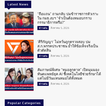
Latest News
“ถือแถน” ถามกลับ ปมข้าราชการหัวเราะ
ใน กมธ.งบฯ “จำเป็นต้องหมอบกราบ
กรรมาธิการหรือ?”
สิงหาคม 5, 2026
ข่าวเด่น
‘ศิริกัญญา’ ไม่หวั่นถูกตรวจสอบ ปม
ส.ก.พรรคประชาชน ย้ำให้ข้อเท็จจริงเป็น
ตัวตัดสิน
สิงหาคม 5, 2026
ข่าวเด่น
สัมภาษณ์พิเศษ “หมอลูกตาล” เปิดมุมมอง
ทันตแพทย์ยุค AI ชี้เทคโนโลยีช่วยรักษาได้
แต่ไม่มีวันแทนหมอได้ทั้งหมด
สิงหาคม 4, 2026
ข่าวเด่น
Popular Categories