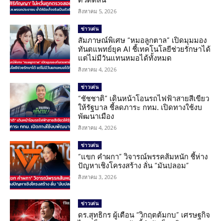
สิงหาคม 5, 2026
ข่าวเด่น
สัมภาษณ์พิเศษ “หมอลูกตาล” เปิดมุมมอง
ทันตแพทย์ยุค AI ชี้เทคโนโลยีช่วยรักษาได้
แต่ไม่มีวันแทนหมอได้ทั้งหมด
สิงหาคม 4, 2026
ข่าวเด่น
“ชัชชาติ” เดินหน้าโอนรถไฟฟ้าสายสีเขียว
ให้รัฐบาล ชี้ลดภาระ กทม. เปิดทางใช้งบ
พัฒนาเมือง
สิงหาคม 4, 2026
ข่าวเด่น
“แขก คำผกา” วิจารณ์พรรคส้มหนัก ชี้ห่าง
ปัญหาเชิงโครงสร้าง ลั่น “มันปลอม”
สิงหาคม 3, 2026
ข่าวเด่น
ดร.สุทธิกร ผู้เตือน “วิกฤตต้มกบ” เศรษฐกิจ