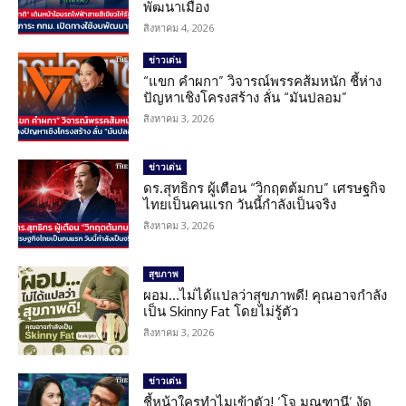
พัฒนาเมือง
สิงหาคม 4, 2026
ข่าวเด่น
“แขก คำผกา” วิจารณ์พรรคส้มหนัก ชี้ห่าง
ปัญหาเชิงโครงสร้าง ลั่น “มันปลอม”
สิงหาคม 3, 2026
ข่าวเด่น
ดร.สุทธิกร ผู้เตือน “วิกฤตต้มกบ” เศรษฐกิจ
ไทยเป็นคนแรก วันนี้กำลังเป็นจริง
สิงหาคม 3, 2026
สุขภาพ
ผอม…ไม่ได้แปลว่าสุขภาพดี! คุณอาจกำลัง
เป็น Skinny Fat โดยไม่รู้ตัว
สิงหาคม 3, 2026
ข่าวเด่น
ชี้หน้าใครทำไมเข้าตัว! ‘โจ มณฑานี’ งัด