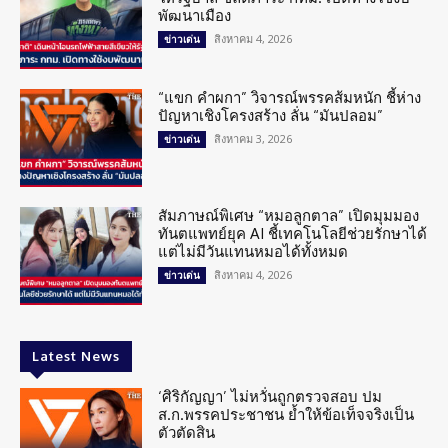
พัฒนาเมือง
สิงหาคม 4, 2026
ข่าวเด่น
“แขก คำผกา” วิจารณ์พรรคส้มหนัก ชี้ห่าง
ปัญหาเชิงโครงสร้าง ลั่น “มันปลอม”
สิงหาคม 3, 2026
ข่าวเด่น
สัมภาษณ์พิเศษ “หมอลูกตาล” เปิดมุมมอง
ทันตแพทย์ยุค AI ชี้เทคโนโลยีช่วยรักษาได้
แต่ไม่มีวันแทนหมอได้ทั้งหมด
สิงหาคม 4, 2026
ข่าวเด่น
Latest News
‘ศิริกัญญา’ ไม่หวั่นถูกตรวจสอบ ปม
ส.ก.พรรคประชาชน ย้ำให้ข้อเท็จจริงเป็น
ตัวตัดสิน