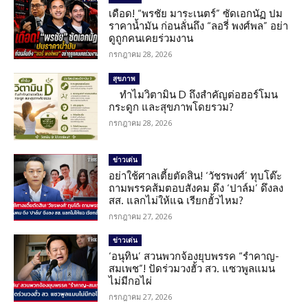
เดือด! “พรชัย มาระเนตร์” ซัดเอกนัฏ ปม
ราคาน้ำมัน ก่อนลั่นถึง “ลอรี่ พงศ์พล” อย่า
ดูถูกคนเคยร่วมงาน
กรกฎาคม 28, 2026
สุขภาพ
ทำไมวิตามิน D ถึงสำคัญต่อฮอร์โมน
กระดูก และสุขภาพโดยรวม?
กรกฎาคม 28, 2026
ข่าวเด่น
อย่าใช้ศาลเตี้ยตัดสิน! ‘วัชรพงศ์’ ทุบโต๊ะ
ถามพรรคส้มตอบสังคม ดึง ‘ปาล์ม’ ดึงลง
สส. แลกไม่ให้แฉ เรียกฮั้วไหม?
กรกฎาคม 27, 2026
ข่าวเด่น
‘อนุทิน’ สวนพวกจ้องยุบพรรค “รำคาญ-
สมเพช”! ปัดร่วมวงฮั้ว สว. แซวพูลแมน
ไม่มีกอไผ่
กรกฎาคม 27, 2026