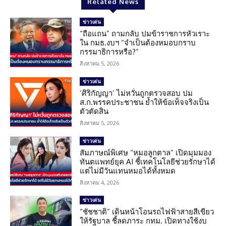
Related News
ข่าวเด่น
“ถือแถน” ถามกลับ ปมข้าราชการหัวเราะ
ใน กมธ.งบฯ “จำเป็นต้องหมอบกราบ
กรรมาธิการหรือ?”
สิงหาคม 5, 2026
ข่าวเด่น
‘ศิริกัญญา’ ไม่หวั่นถูกตรวจสอบ ปม
ส.ก.พรรคประชาชน ย้ำให้ข้อเท็จจริงเป็น
ตัวตัดสิน
สิงหาคม 5, 2026
ข่าวเด่น
สัมภาษณ์พิเศษ “หมอลูกตาล” เปิดมุมมอง
ทันตแพทย์ยุค AI ชี้เทคโนโลยีช่วยรักษาได้
แต่ไม่มีวันแทนหมอได้ทั้งหมด
สิงหาคม 4, 2026
ข่าวเด่น
“ชัชชาติ” เดินหน้าโอนรถไฟฟ้าสายสีเขียว
ให้รัฐบาล ชี้ลดภาระ กทม. เปิดทางใช้งบ