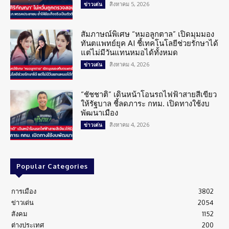
สิงหาคม 5, 2026
ข่าวเด่น
สัมภาษณ์พิเศษ “หมอลูกตาล” เปิดมุมมอง
ทันตแพทย์ยุค AI ชี้เทคโนโลยีช่วยรักษาได้
แต่ไม่มีวันแทนหมอได้ทั้งหมด
สิงหาคม 4, 2026
ข่าวเด่น
“ชัชชาติ” เดินหน้าโอนรถไฟฟ้าสายสีเขียว
ให้รัฐบาล ชี้ลดภาระ กทม. เปิดทางใช้งบ
พัฒนาเมือง
สิงหาคม 4, 2026
ข่าวเด่น
Popular Categories
การเมือง
3802
ข่าวเด่น
2054
สังคม
1152
ต่างประเทศ
200