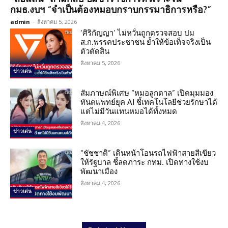
กมธ.งบฯ “จำเป็นต้องหมอบกราบกรรมาธิการหรือ?”
admin
-
สิงหาคม 5, 2026
‘ศิริกัญญา’ ไม่หวั่นถูกตรวจสอบ ปม
ส.ก.พรรคประชาชน ย้ำให้ข้อเท็จจริงเป็น
ตัวตัดสิน
สิงหาคม 5, 2026
ข่าวเด่น
สัมภาษณ์พิเศษ “หมอลูกตาล” เปิดมุมมอง
ทันตแพทย์ยุค AI ชี้เทคโนโลยีช่วยรักษาได้
แต่ไม่มีวันแทนหมอได้ทั้งหมด
สิงหาคม 4, 2026
ข่าวเด่น
“ชัชชาติ” เดินหน้าโอนรถไฟฟ้าสายสีเขียว
ให้รัฐบาล ชี้ลดภาระ กทม. เปิดทางใช้งบ
พัฒนาเมือง
สิงหาคม 4, 2026
ข่าวเด่น