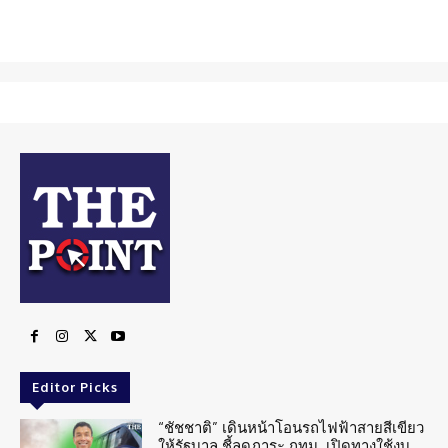
Editor Picks
“ชัชชาติ” เดินหน้าโอนรถไฟฟ้าสายสีเขียว
ให้รัฐบาล ชี้ลดภาระ กทม. เปิดทางใช้งบ