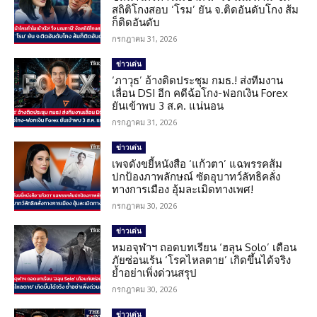
สถิติโกงสอบ ‘โรม’ ยัน จ.ติดอันดับโกง ส้ม
ก็ติดอันดับ
กรกฎาคม 31, 2026
ข่าวเด่น
‘ภาวุธ’ อ้างติดประชุม กมธ.! ส่งทีมงาน
เลื่อน DSI อีก คดีฉ้อโกง-ฟอกเงิน Forex
ยันเข้าพบ 3 ส.ค. แน่นอน
กรกฎาคม 31, 2026
ข่าวเด่น
เพจดังขยี้หนังสือ ‘แก้วตา’ แฉพรรคส้ม
ปกป้องภาพลักษณ์ ซัดอุบาทว์ลัทธิคลั่ง
ทางการเมือง อุ้มละเมิดทางเพศ!
กรกฎาคม 30, 2026
ข่าวเด่น
หมอจุฬาฯ ถอดบทเรียน ‘ฮลุน Solo’ เตือน
ภัยซ่อนเร้น ‘โรคไหลตาย’ เกิดขึ้นได้จริง
ย้ำอย่าเพิ่งด่วนสรุป
กรกฎาคม 30, 2026
ข่าวเด่น