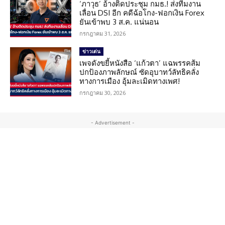
‘ภาวุธ’ อ้างติดประชุม กมธ.! ส่งทีมงาน
เลื่อน DSI อีก คดีฉ้อโกง-ฟอกเงิน Forex
ยันเข้าพบ 3 ส.ค. แน่นอน
กรกฎาคม 31, 2026
ข่าวเด่น
เพจดังขยี้หนังสือ ‘แก้วตา’ แฉพรรคส้ม
ปกป้องภาพลักษณ์ ซัดอุบาทว์ลัทธิคลั่ง
ทางการเมือง อุ้มละเมิดทางเพศ!
กรกฎาคม 30, 2026
- Advertisement -