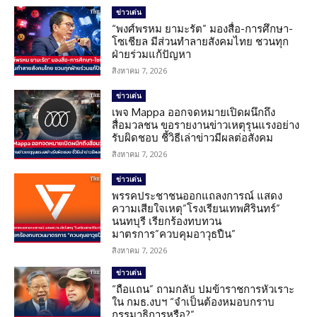
ข่าวเด่น
“พงศ์พรหม ยามะรัต” มองสื่อ-การศึกษา-
โซเชียล มีส่วนทำลายสังคมไทย ชวนทุก
ฝ่ายร่วมแก้ปัญหา
สิงหาคม 7, 2026
ข่าวเด่น
เพจ Mappa ออกจดหมายเปิดผนึกถึง
สื่อมวลชน ขอรายงานข่าวเหตุรุนแรงอย่าง
รับผิดชอบ ชี้วิธีเล่าข่าวมีผลต่อสังคม
สิงหาคม 7, 2026
ข่าวเด่น
พรรคประชาชนออกแถลงการณ์ แสดง
ความเสียใจเหตุ”โรงเรียนเทพศิรินทร์”
นนทบุรี เรียกร้องทบทวน
มาตรการ”ควบคุมอาวุธปืน”
สิงหาคม 7, 2026
ข่าวเด่น
“ถือแถน” ถามกลับ ปมข้าราชการหัวเราะ
ใน กมธ.งบฯ “จำเป็นต้องหมอบกราบ
กรรมาธิการหรือ?”