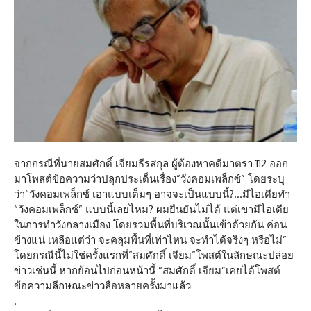
จากกรณีที่นายสมศักดิ์ เจียมธีรสกุล ผู้ต้องหาคดีมาตรา 112 ออก
มาโพสต์ข้อความว่าปลุกประเด็นเรื่อง”วังคอมเพล็กซ์” โดยระบุ
ว่า“วังคอมเพล็กซ์ เอาแบบเต็มๆ อาจจะเป็นแบบนี้?…มีไอเดียทำ
“วังคอมเพล็กซ์” แบบนี้เลยไหม? ผมยืนยันไม่ได้ แต่เขามีไอเดีย
ในการทำวังกลางเมือง โดยรวมพื้นที่บริเวณนั้นเข้าด้วยกัน ค่อน
ข้างแน่ เหลือแต่ว่า จะคลุมพื้นที่เท่าไหน จะทำได้จริงๆ หรือไม่”
โดยกรณีนี้ไม่ใช่ครั้งแรกที่”สมศักดิ์ เจียม”โพสต์ในลักษณะปล่อย
ข่าวเช่นนี้ หากย้อนไปก่อนหน้านี้ “สมศักดิ์ เจียม”เคยได้โพสต์
ข้อความลีกษณะข่าวลือหลายครั้งมาแล้ว
.