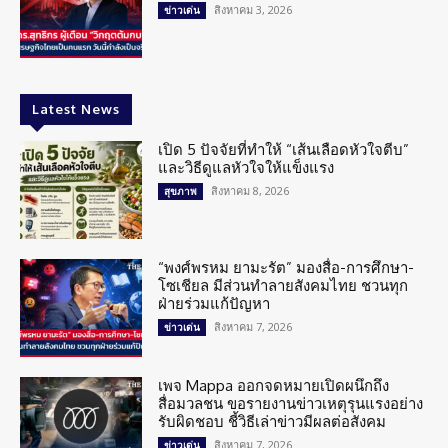
สิงหาคม 3, 2026
ข่าวเด่น
Latest News
เปิด 5 ปัจจัยที่ทำให้ “เส้นเลือดหัวใจตีบ”
และวิธีดูแลหัวใจให้แข็งแรง
สิงหาคม 8, 2026
สุขภาพ
“พงศ์พรหม ยามะรัต” มองสื่อ-การศึกษา-
โซเชียล มีส่วนทำลายสังคมไทย ชวนทุก
ฝ่ายร่วมแก้ปัญหา
สิงหาคม 7, 2026
ข่าวเด่น
เพจ Mappa ออกจดหมายเปิดผนึกถึง
สื่อมวลชน ขอรายงานข่าวเหตุรุนแรงอย่าง
รับผิดชอบ ชี้วิธีเล่าข่าวมีผลต่อสังคม
สิงหาคม 7, 2026
ข่าวเด่น