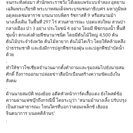
จนกระทั่งต่อมา สำนักพระราชวัง ได้เผยแพร่แบบจำลอง อุทยาน
เฉลิมพระเกียรติ พระบาทสมเด็จพระบรมชนกาธิเบศร มหาภูมิพล
อดุลยเดชมหาราช บรมนาถบพิตร รัชกาลที่ 9 หรือสนามม้า
นางเลิ้งเดิม ในพื้นที่ 297 ไร่ สวนสาธารณะ ปอดแห่งใหม่ สวนป่า
กลางเมือง ป่า 3 อย่าง ประโยชน์ 4 อย่าง โดยมี พืชกรองน้ำ พื้นที่
ชุ่มน้ำ ตกแต่งด้วยพืชนานาชนิด โดยมีต้นไม้ใหญ่ 4,500 ต้น
ต้นไม้ประจำจังหวัด ต้นไม้หายาก ต้นไม้โตเร็ว โดยให้คล้ายคลึง
ป่าธรรมชาติ และยังมีการปลูกพืชกรองฝุ่น และปลูกพืชบำบัดน้ำ
ด้วย
.
ทำให้ชาวโซเชียลจำนวนมากตั้งคำถามและรุมถล่มไปยังนายสม
ศักดิ์ ถึงการออกมาปล่อยข่าวลือบิกเบือนสร้างความขัดแย้งใน
สังคม
.
ด้านนายสมบัติ ทองย้อย อดีตหัวหน้าการ์ดเสื้อแดง ยังโพสต์ข้อ
ความผ่านเฟซบุ๊กถึงกรณีนี้ โดยระบุว่า “สนามม้านางเลิ้ง ปรับปรุง
เป็นสวนสาธารณะ ไหนใครที่บอกว่าคอมเพล็กซ์ เฮ้อออ
จินตนาการ บนอคติล้วนๆ”
.