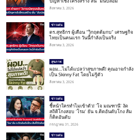
ปัญหาเชิงโครงสร้าง ลั่น “มันปลอม”
สิงหาคม 3, 2026
ข่าวเด่น
ดร.สุทธิกร ผู้เตือน “วิกฤตต้มกบ” เศรษฐกิจ
ไทยเป็นคนแรก วันนี้กำลังเป็นจริง
สิงหาคม 3, 2026
สุขภาพ
ผอม…ไม่ได้แปลว่าสุขภาพดี! คุณอาจกำลัง
เป็น Skinny Fat โดยไม่รู้ตัว
สิงหาคม 3, 2026
ข่าวเด่น
ชี้หน้าใครทำไมเข้าตัว! ‘โจ มณฑานี’ งัด
สถิติโกงสอบ ‘โรม’ ยัน จ.ติดอันดับโกง ส้ม
ก็ติดอันดับ
กรกฎาคม 31, 2026
ข่าวเด่น