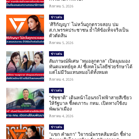
สิงหาคม 5, 2026
ข่าวเด่น
‘ศิริกัญญา’ ไม่หวั่นถูกตรวจสอบ ปม
ส.ก.พรรคประชาชน ย้ำให้ข้อเท็จจริงเป็น
ตัวตัดสิน
สิงหาคม 5, 2026
ข่าวเด่น
สัมภาษณ์พิเศษ “หมอลูกตาล” เปิดมุมมอง
ทันตแพทย์ยุค AI ชี้เทคโนโลยีช่วยรักษาได้
แต่ไม่มีวันแทนหมอได้ทั้งหมด
สิงหาคม 4, 2026
ข่าวเด่น
“ชัชชาติ” เดินหน้าโอนรถไฟฟ้าสายสีเขียว
ให้รัฐบาล ชี้ลดภาระ กทม. เปิดทางใช้งบ
พัฒนาเมือง
สิงหาคม 4, 2026
ข่าวเด่น
“แขก คำผกา” วิจารณ์พรรคส้มหนัก ชี้ห่าง