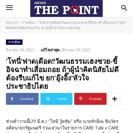
หน้าแรก
การเมือง
'โทนี่'ฟาดเดือด!!วัฒนธรรมเฮงซวย-ขี้อิจฉาทำเสื่อมถอย ถ้าผู้นำ
คิดนิสัยไม่ดีต้องรีบแก้ไข ยก'อุ๊งอิ๊ง'หัวใจประชาธิปไตย
การเมือง
มีนาคม 30, 2022
แก้ไขล่าสุด :
มีนาคม 30, 2022
‘โทนี่’ฟาดเดือด!!วัฒนธรรมเฮงซวย-ขี้
อิจฉาทำเสื่อมถอย ถ้าผู้นำคิดนิสัยไม่ดี
ต้องรีบแก้ไข ยก’อุ๊งอิ๊ง’หัวใจ
ประชาธิปไตย
Facebook
Twitter
Pinterest
ช่วงค่ำวานนี้(29 มี.ค.) “โทนี วู้ดซัม” หรือ นายทักษิณ ชินวัตร
อดีตนายกรัฐมนตรี ร่วมเสวนาในรายการ CARE Talk x CARE