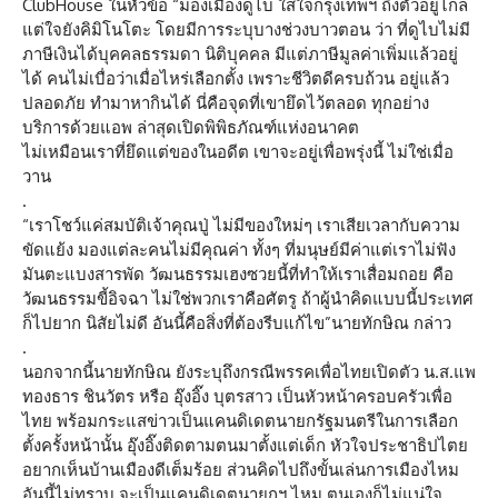
ClubHouse ในหัวข้อ “มองเมืองดูไบ ใส่ใจกรุงเทพฯ ถึงตัวอยู่ไกล
แต่ใจยังคิมิโนโตะ โดยมีการระบุบางช่วงบาวตอน ว่า ที่ดูไบไม่มี
ภาษีเงินได้บุคคลธรรมดา นิติบุคคล มีแต่ภาษีมูลค่าเพิ่มแล้วอยู่
ได้ คนไม่เบื่อว่าเมื่อไหร่เลือกตั้ง เพราะชีวิตดีครบถ้วน อยู่แล้ว
ปลอดภัย ทำมาหากินได้ นี่คือจุดที่เขายึดไว้ตลอด ทุกอย่าง
บริการด้วยแอพ ล่าสุดเปิดพิพิธภัณฑ์แห่งอนาคต
ไม่เหมือนเราที่ยึดแต่ของในอดีต เขาจะอยู่เพื่อพรุ่งนี้ ไม่ใช่เมื่อ
วาน
.
“เราโชว์แค่สมบัติเจ้าคุณปู่ ไม่มีของใหม่ๆ เราเสียเวลากับความ
ขัดแย้ง มองแต่ละคนไม่มีคุณค่า ทั้งๆ ที่มนุษย์มีค่าแต่เราไม่ฟัง
มันตะแบงสารพัด วัฒนธรรมเฮงซวยนี้ที่ทำให้เราเสื่อมถอย คือ
วัฒนธรรมขี้อิจฉา ไม่ใช่พวกเราคือศัตรู ถ้าผู้นำคิดแบบนี้ประเทศ
ก็ไปยาก นิสัยไม่ดี อันนี้คือสิ่งที่ต้องรีบแก้ไข”นายทักษิณ กล่าว
.
นอกจากนี้นายทักษิณ ยังระบุถึงกรณีพรรคเพื่อไทยเปิดตัว น.ส.แพ
ทองธาร ชินวัตร หรือ อุ๊งอิ๊ง บุตรสาว เป็นหัวหน้าครอบครัวเพื่อ
ไทย พร้อมกระแสข่าวเป็นแคนดิเดตนายกรัฐมนตรีในการเลือก
ตั้งครั้งหน้านั้น อุ๊งอิ๊งติดตามตนมาตั้งแต่เด็ก หัวใจประชาธิปไตย
อยากเห็นบ้านเมืองดีเต็มร้อย ส่วนคิดไปถึงขั้นเล่นการเมืองไหม
อันนี้ไม่ทราบ จะเป็นแคนดิเดตนายกฯ ไหม ตนเองก็ไม่แน่ใจ