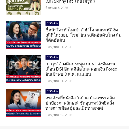
เป็น Skinny Fat โดยไม่รู้ตัว
สิงหาคม 3, 2026
ข่าวเด่น
ชี้หน้าใครทำไมเข้าตัว! ‘โจ มณฑานี’ งัด
สถิติโกงสอบ ‘โรม’ ยัน จ.ติดอันดับโกง ส้ม
ก็ติดอันดับ
กรกฎาคม 31, 2026
ข่าวเด่น
‘ภาวุธ’ อ้างติดประชุม กมธ.! ส่งทีมงาน
เลื่อน DSI อีก คดีฉ้อโกง-ฟอกเงิน Forex
ยันเข้าพบ 3 ส.ค. แน่นอน
กรกฎาคม 31, 2026
ข่าวเด่น
เพจดังขยี้หนังสือ ‘แก้วตา’ แฉพรรคส้ม
ปกป้องภาพลักษณ์ ซัดอุบาทว์ลัทธิคลั่ง
ทางการเมือง อุ้มละเมิดทางเพศ!
กรกฎาคม 30, 2026