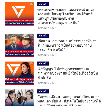
ข่าวเด่น
พรรคประชาชนออกแถลงการณ์ แสดง
ความเสียใจเหตุ”โรงเรียนเทพศิรินทร์”
นนทบุรี เรียกร้องทบทวน
มาตรการ”ควบคุมอาวุธปืน”
สิงหาคม 7, 2026
ข่าวเด่น
“ถือแถน” ถามกลับ ปมข้าราชการหัวเราะ
ใน กมธ.งบฯ “จำเป็นต้องหมอบกราบ
กรรมาธิการหรือ?”
สิงหาคม 5, 2026
ข่าวเด่น
‘ศิริกัญญา’ ไม่หวั่นถูกตรวจสอบ ปม
ส.ก.พรรคประชาชน ย้ำให้ข้อเท็จจริงเป็น
ตัวตัดสิน
สิงหาคม 5, 2026
ข่าวเด่น
สัมภาษณ์พิเศษ “หมอลูกตาล” เปิดมุมมอง
ทันตแพทย์ยุค AI ชี้เทคโนโลยีช่วยรักษาได้
แต่ไม่มีวันแทนหมอได้ทั้งหมด