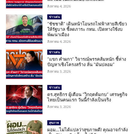
สิงหาคม 4, 2026
ข่าวเด่น
“ชัชชาติ” เดินหน้าโอนรถไฟฟ้าสายสีเขียว
ให้รัฐบาล ชี้ลดภาระ กทม. เปิดทางใช้งบ
พัฒนาเมือง
สิงหาคม 4, 2026
ข่าวเด่น
“แขก คำผกา” วิจารณ์พรรคส้มหนัก ชี้ห่าง
ปัญหาเชิงโครงสร้าง ลั่น “มันปลอม”
สิงหาคม 3, 2026
ข่าวเด่น
ดร.สุทธิกร ผู้เตือน “วิกฤตต้มกบ” เศรษฐกิจ
ไทยเป็นคนแรก วันนี้กำลังเป็นจริง
สิงหาคม 3, 2026
สุขภาพ
ผอม…ไม่ได้แปลว่าสุขภาพดี! คุณอาจกำลัง