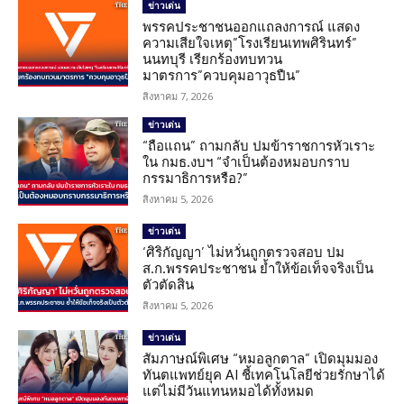
ข่าวเด่น
พรรคประชาชนออกแถลงการณ์ แสดง
ความเสียใจเหตุ”โรงเรียนเทพศิรินทร์”
นนทบุรี เรียกร้องทบทวน
มาตรการ”ควบคุมอาวุธปืน”
สิงหาคม 7, 2026
ข่าวเด่น
“ถือแถน” ถามกลับ ปมข้าราชการหัวเราะ
ใน กมธ.งบฯ “จำเป็นต้องหมอบกราบ
กรรมาธิการหรือ?”
สิงหาคม 5, 2026
ข่าวเด่น
‘ศิริกัญญา’ ไม่หวั่นถูกตรวจสอบ ปม
ส.ก.พรรคประชาชน ย้ำให้ข้อเท็จจริงเป็น
ตัวตัดสิน
สิงหาคม 5, 2026
ข่าวเด่น
สัมภาษณ์พิเศษ “หมอลูกตาล” เปิดมุมมอง
ทันตแพทย์ยุค AI ชี้เทคโนโลยีช่วยรักษาได้
แต่ไม่มีวันแทนหมอได้ทั้งหมด