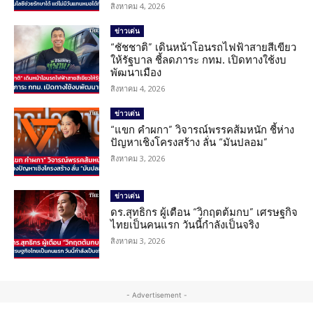
สิงหาคม 4, 2026
ข่าวเด่น
“ชัชชาติ” เดินหน้าโอนรถไฟฟ้าสายสีเขียว
ให้รัฐบาล ชี้ลดภาระ กทม. เปิดทางใช้งบ
พัฒนาเมือง
สิงหาคม 4, 2026
ข่าวเด่น
“แขก คำผกา” วิจารณ์พรรคส้มหนัก ชี้ห่าง
ปัญหาเชิงโครงสร้าง ลั่น “มันปลอม”
สิงหาคม 3, 2026
ข่าวเด่น
ดร.สุทธิกร ผู้เตือน “วิกฤตต้มกบ” เศรษฐกิจ
ไทยเป็นคนแรก วันนี้กำลังเป็นจริง
สิงหาคม 3, 2026
- Advertisement -