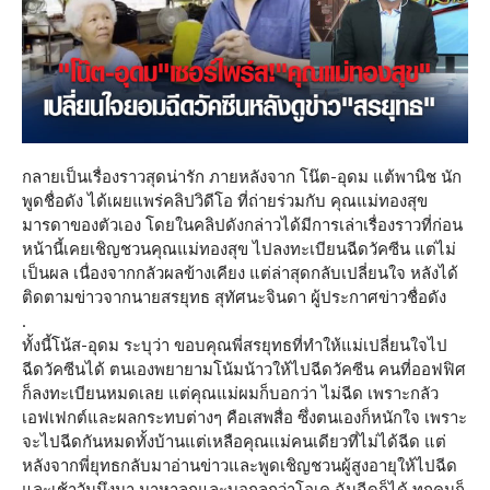
กลายเป็นเรื่องราวสุดน่ารัก ภายหลังจาก โน๊ต-อุดม แต้พานิช นัก
พูดชื่อดัง ได้เผยแพร่คลิปวิดีโอ ที่ถ่ายร่วมกับ คุณแม่ทองสุข
มารดาของตัวเอง โดยในคลิปดังกล่าวได้มีการเล่าเรื่องราวที่ก่อน
หน้านี้เคยเชิญชวนคุณแม่ทองสุข ไปลงทะเบียนฉีดวัคซีน แต่ไม่
เป็นผล เนื่องจากกลัวผลข้างเคียง แต่ล่าสุดกลับเปลี่ยนใจ หลังได้
ติดตามข่าวจากนายสรยุทธ สุทัศนะจินดา ผู้ประกาศข่าวชื่อดัง
.
ทั้งนี้โน้ส-อุดม ระบุว่า ขอบคุณพี่สรยุทธที่ทำให้แม่เปลี่ยนใจไป
ฉีดวัคซีนได้ ตนเองพยายามโน้มน้าวให้ไปฉีดวัคซีน คนที่ออฟฟิศ
ก็ลงทะเบียนหมดเลย แต่คุณแม่ผมก็บอกว่า ไม่ฉีด เพราะกลัว
เอฟเฟกต์และผลกระทบต่างๆ คือเสพสื่อ ซึ่งตนเองก็หนักใจ เพราะ
จะไปฉีดกันหมดทั้งบ้านแต่เหลือคุณแม่คนเดียวที่ไม่ได้ฉีด แต่
หลังจากพี่ยุทธกลับมาอ่านข่าวและพูดเชิญชวนผู้สูงอายุให้ไปฉีด
และเช้าวันนึงมา มาหาลูกและบอกลูกว่าโอเค ฉันฉีดก็ได้ ทุกคนก็