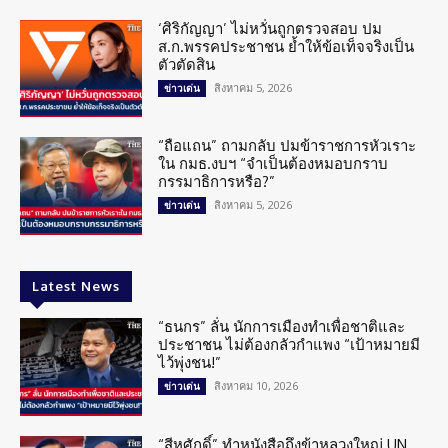
‘ศิริกัญญา’ ไม่หวั่นถูกตรวจสอบ ปม
ส.ก.พรรคประชาชน ย้ำให้ข้อเท็จจริงเป็น
ตัวตัดสิน
สิงหาคม 5, 2026
ข่าวเด่น
“ถือแถน” ถามกลับ ปมข้าราชการหัวเราะ
ใน กมธ.งบฯ “จำเป็นต้องหมอบกราบ
กรรมาธิการหรือ?”
สิงหาคม 5, 2026
ข่าวเด่น
Latest News
“ธนกร” ลั่น นักการเมืองทำเพื่อชาติและ
ประชาชน ไม่ต้องกลัวกำแพง “เป้าหมายมี
ไว้พุ่งชน!”
สิงหาคม 10, 2026
ข่าวเด่น
“สีหศักดิ์” ทำหนังสือถึงข้าหลวงใหญ่ UN