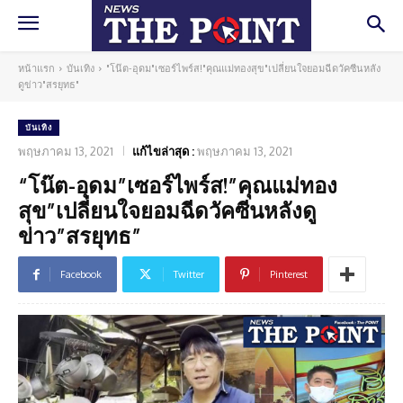
หน้าแรก
บันเทิง
"โน๊ต-อุดม"เซอร์ไพร์ส!"คุณแม่ทองสุข"เปลี่ยนใจยอมฉีดวัคซีนหลัง
ดูข่าว"สรยุทธ"
บันเทิง
พฤษภาคม 13, 2021
แก้ไขล่าสุด :
พฤษภาคม 13, 2021
“โน๊ต-อุดม”เซอร์ไพร์ส!”คุณแม่ทอง
สุข”เปลี่ยนใจยอมฉีดวัคซีนหลังดู
ข่าว”สรยุทธ”
Facebook
Twitter
Pinterest