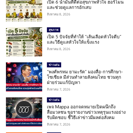
เปิด 6 น้ำมันที่ดีต่อสุขภาพหัวใจ ฮอร์โมน
และช่วยดูแลการอักเสบ
สิงหาคม 8, 2026
สุขภาพ
เปิด 5 ปัจจัยที่ทำให้ “เส้นเลือดหัวใจตีบ”
และวิธีดูแลหัวใจให้แข็งแรง
สิงหาคม 8, 2026
ข่าวเด่น
“พงศ์พรหม ยามะรัต” มองสื่อ-การศึกษา-
โซเชียล มีส่วนทำลายสังคมไทย ชวนทุก
ฝ่ายร่วมแก้ปัญหา
สิงหาคม 7, 2026
ข่าวเด่น
เพจ Mappa ออกจดหมายเปิดผนึกถึง
สื่อมวลชน ขอรายงานข่าวเหตุรุนแรงอย่าง
รับผิดชอบ ชี้วิธีเล่าข่าวมีผลต่อสังคม
สิงหาคม 7, 2026