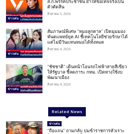
ส.ก.พรรคประชาชน ย้ำให้ข้อเท็จจริงเป็น
ตัวตัดสิน
สิงหาคม 5, 2026
ข่าวเด่น
สัมภาษณ์พิเศษ “หมอลูกตาล” เปิดมุมมอง
ทันตแพทย์ยุค AI ชี้เทคโนโลยีช่วยรักษาได้
แต่ไม่มีวันแทนหมอได้ทั้งหมด
สิงหาคม 4, 2026
ข่าวเด่น
“ชัชชาติ” เดินหน้าโอนรถไฟฟ้าสายสีเขียว
ให้รัฐบาล ชี้ลดภาระ กทม. เปิดทางใช้งบ
พัฒนาเมือง
สิงหาคม 4, 2026
ข่าวเด่น
Related News
ข่าวเด่น
“ถือแถน” ถามกลับ ปมข้าราชการหัวเราะ