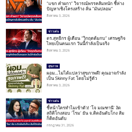
“แขก คำผกา” วิจารณ์พรรคส้มหนัก ชี้ห่าง
ปัญหาเชิงโครงสร้าง ลั่น “มันปลอม”
สิงหาคม 3, 2026
ข่าวเด่น
ดร.สุทธิกร ผู้เตือน “วิกฤตต้มกบ” เศรษฐกิจ
ไทยเป็นคนแรก วันนี้กำลังเป็นจริง
สิงหาคม 3, 2026
สุขภาพ
ผอม…ไม่ได้แปลว่าสุขภาพดี! คุณอาจกำลัง
เป็น Skinny Fat โดยไม่รู้ตัว
สิงหาคม 3, 2026
ข่าวเด่น
ชี้หน้าใครทำไมเข้าตัว! ‘โจ มณฑานี’ งัด
สถิติโกงสอบ ‘โรม’ ยัน จ.ติดอันดับโกง ส้ม
ก็ติดอันดับ
กรกฎาคม 31, 2026