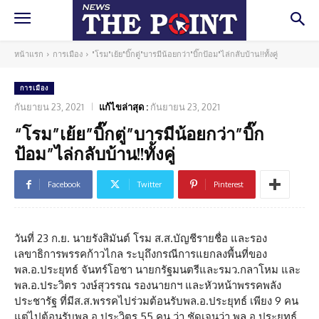
หน้าแรก
การเมือง
"โรม"เย้ย"บิ๊กตู่"บารมีน้อยกว่า"บิ๊กป้อม"ไล่กลับบ้าน!!ทั้งคู่
การเมือง
กันยายน 23, 2021
แก้ไขล่าสุด :
กันยายน 23, 2021
“โรม”เย้ย”บิ๊กตู่”บารมีน้อยกว่า”บิ๊ก
ป้อม”ไล่กลับบ้าน!!ทั้งคู่
Facebook
Twitter
Pinterest
วันที่ 23 ก.ย. นายรังสิมันต์ โรม ส.ส.บัญชีรายชื่อ และรอง
เลขาธิการพรรคก้าวไกล ระบุถึงกรณีการแยกลงพื้นที่ของ
พล.อ.ประยุทธ์ จันทร์โอชา นายกรัฐมนตรีและรมว.กลาโหม และ
พล.อ.ประวิตร วงษ์สุวรรณ รองนายกฯ และหัวหน้าพรรคพลัง
ประชารัฐ ที่มีส.ส.พรรคไปร่วมต้อนรับพล.อ.ประยุทธ์ เพียง 9 คน
แต่ไปต้อนรับพล.อ.ประวิตร 55 คน ว่า ชัดเจนว่า พล.อ.ประยุทธ์