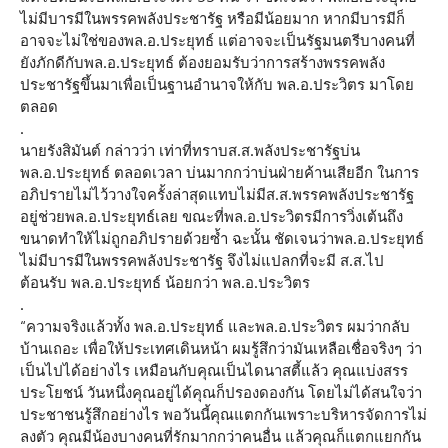
ไม่มีบารมีในพรรคพลังประชารัฐ หรือมีน้อยมาก หากมีบารมีก็
อาจจะไม่ใช่ของพล.อ.ประยุทธ์ แต่อาจจะเป็นรัฐมนตรีบางคนที่
ยังภักดีกับพล.อ.ประยุทธ์ ต้องยอมรับว่าการสร้างพรรคพลัง
ประชารัฐขึ้นมาเพื่อเป็นฐานอำนาจให้กับ พล.อ.ประวิตร มาโดย
ตลอด
.
นายรังสิมันต์ กล่าวว่า เท่าที่ทราบส.ส.พลังประชารัฐบ่น
พล.อ.ประยุทธ์ ตลอดเวลา บ่นมากกว่าบ่นฝ่ายค้านเสียอีก ในการ
อภิปรายไม่ไว้วางใจครั้งล่าสุดแทบไม่มีส.ส.พรรคพลังประชารัฐ
อยู่ช่วยพล.อ.ประยุทธ์เลย ขณะที่พล.อ.ประวิตรมีการวิ่งเต้นถึง
ขนาดทำให้ไม่ถูกอภิปรายด้วยซ้ำ ฉะนั้น ชัดเจนว่าพล.อ.ประยุทธ์
ไม่มีบารมีในพรรคพลังประชารัฐ จึงไม่แปลกที่จะมี ส.ส.ไป
ต้อนรับ พล.อ.ประยุทธ์ น้อยกว่า พล.อ.ประวิตร
.
“ความจริงแล้วทั้ง พล.อ.ประยุทธ์ และพล.อ.ประวิตร ผมว่ากลับ
บ้านเถอะ เพื่อให้ประเทศเดินหน้า ผมรู้สึกว่ามันเหลือเชื่อจริงๆ ว่า
เป็นไปได้อย่างไร เหมือนกับคุณเป็นไดนาสตี้แล้ว คุณแบ่งสรร
ประโยชน์ วันหนึ่งคุณอยู่ได้คุณก็ปรองดองกัน โดยไม่ได้สนใจว่า
ประชาชนรู้สึกอย่างไร พอวันนี้คุณแตกกันเพราะบริหารจัดการไม่
ลงตัว คุณมีน้องบางคนที่รักมากกว่าคนอื่น แล้วคุณก็แตกแยกกัน