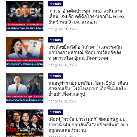
ข่าวเด่น
‘ภาวุธ’ อ้างติดประชุม กมธ.! ส่งทีมงาน
เลื่อน DSI อีก คดีฉ้อโกง-ฟอกเงิน Forex
ยันเข้าพบ 3 ส.ค. แน่นอน
กรกฎาคม 31, 2026
ข่าวเด่น
เพจดังขยี้หนังสือ ‘แก้วตา’ แฉพรรคส้ม
ปกป้องภาพลักษณ์ ซัดอุบาทว์ลัทธิคลั่ง
ทางการเมือง อุ้มละเมิดทางเพศ!
กรกฎาคม 30, 2026
ข่าวเด่น
หมอจุฬาฯ ถอดบทเรียน ‘ฮลุน Solo’ เตือน
ภัยซ่อนเร้น ‘โรคไหลตาย’ เกิดขึ้นได้จริง
ย้ำอย่าเพิ่งด่วนสรุป
กรกฎาคม 30, 2026
ข่าวเด่น
เดือด! “พรชัย มาระเนตร์” ซัดเอกนัฏ ปม
ราคาน้ำมัน ก่อนลั่นถึง “ลอรี่ พงศ์พล” อย่า
ดูถูกคนเคยร่วมงาน