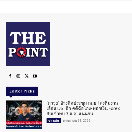
Editor Picks
‘ภาวุธ’ อ้างติดประชุม กมธ.! ส่งทีมงาน
เลื่อน DSI อีก คดีฉ้อโกง-ฟอกเงิน Forex
ยันเข้าพบ 3 ส.ค. แน่นอน
กรกฎาคม 31, 2026
ข่าวเด่น