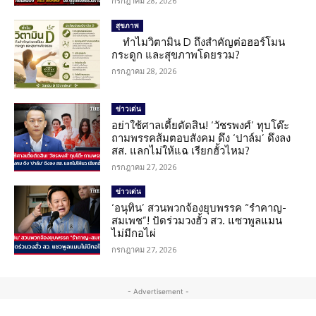
กรกฎาคม 28, 2026
สุขภาพ
ทำไมวิตามิน D ถึงสำคัญต่อฮอร์โมน
กระดูก และสุขภาพโดยรวม?
กรกฎาคม 28, 2026
ข่าวเด่น
อย่าใช้ศาลเตี้ยตัดสิน! ‘วัชรพงศ์’ ทุบโต๊ะ
ถามพรรคส้มตอบสังคม ดึง ‘ปาล์ม’ ดึงลง
สส. แลกไม่ให้แฉ เรียกฮั้วไหม?
กรกฎาคม 27, 2026
ข่าวเด่น
‘อนุทิน’ สวนพวกจ้องยุบพรรค “รำคาญ-
สมเพช”! ปัดร่วมวงฮั้ว สว. แซวพูลแมน
ไม่มีกอไผ่
กรกฎาคม 27, 2026
- Advertisement -