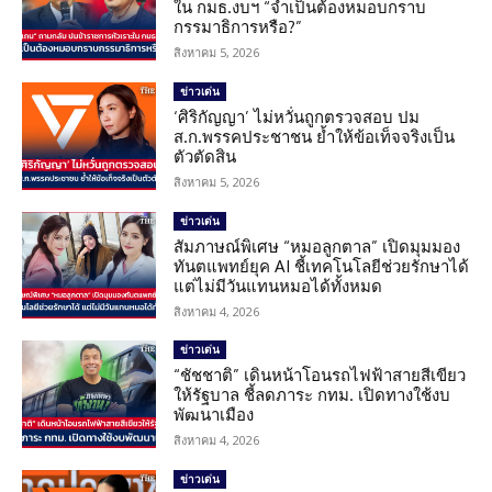
ใน กมธ.งบฯ “จำเป็นต้องหมอบกราบ
กรรมาธิการหรือ?”
สิงหาคม 5, 2026
ข่าวเด่น
‘ศิริกัญญา’ ไม่หวั่นถูกตรวจสอบ ปม
ส.ก.พรรคประชาชน ย้ำให้ข้อเท็จจริงเป็น
ตัวตัดสิน
สิงหาคม 5, 2026
ข่าวเด่น
สัมภาษณ์พิเศษ “หมอลูกตาล” เปิดมุมมอง
ทันตแพทย์ยุค AI ชี้เทคโนโลยีช่วยรักษาได้
แต่ไม่มีวันแทนหมอได้ทั้งหมด
สิงหาคม 4, 2026
ข่าวเด่น
“ชัชชาติ” เดินหน้าโอนรถไฟฟ้าสายสีเขียว
ให้รัฐบาล ชี้ลดภาระ กทม. เปิดทางใช้งบ
พัฒนาเมือง
สิงหาคม 4, 2026
ข่าวเด่น