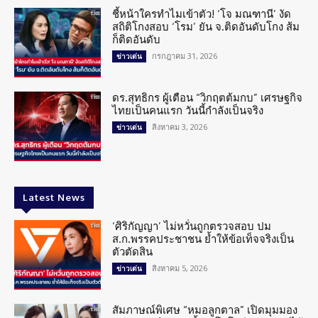
ชี้หน้าใครทำไมเข้าตัว! ‘โจ มณฑานี’ งัด
สถิติโกงสอบ ‘โรม’ ยัน จ.ติดอันดับโกง ส้ม
ก็ติดอันดับ
กรกฎาคม 31, 2026
ข่าวเด่น
ดร.สุทธิกร ผู้เตือน “วิกฤตต้มกบ” เศรษฐกิจ
ไทยเป็นคนแรก วันนี้กำลังเป็นจริง
สิงหาคม 3, 2026
ข่าวเด่น
Latest News
‘ศิริกัญญา’ ไม่หวั่นถูกตรวจสอบ ปม
ส.ก.พรรคประชาชน ย้ำให้ข้อเท็จจริงเป็น
ตัวตัดสิน
สิงหาคม 5, 2026
ข่าวเด่น
สัมภาษณ์พิเศษ “หมอลูกตาล” เปิดมุมมอง