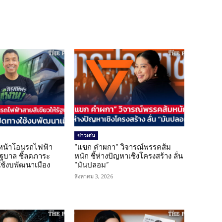
ข่าวเด่น
นหน้าโอนรถไฟฟ้า
“แขก คำผกา” วิจารณ์พรรคส้ม
รัฐบาล ชี้ลดภาระ
หนัก ชี้ห่างปัญหาเชิงโครงสร้าง ลั่น
ใช้งบพัฒนาเมือง
“มันปลอม”
สิงหาคม 3, 2026