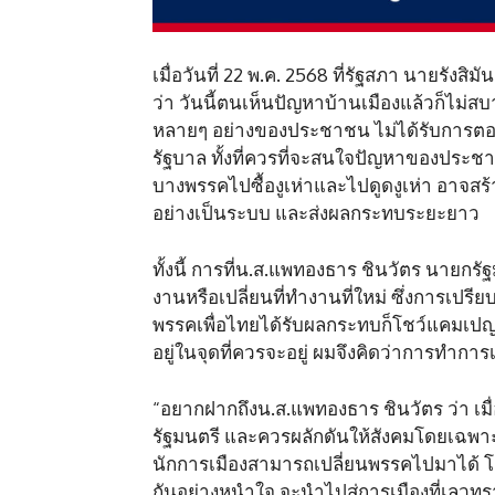
เมื่อวันที่ 22 พ.ค. 2568 ที่รัฐสภา นายรัง
ว่า วันนี้ตนเห็นปัญหาบ้านเมืองแล้วก็ไม่สบ
หลายๆ อย่างของประชาชน ไม่ได้รับการตอ
รัฐบาล ทั้งที่ควรที่จะสนใจปัญหาของประ
บางพรรคไปซื้องูเห่าและไปดูดงูเห่า อาจสร
อย่างเป็นระบบ และส่งผลกระทบระยะยาว
ทั้งนี้ การที่น.ส.แพทองธาร ชินวัตร นายกรั
งานหรือเปลี่ยนที่ทำงานที่ใหม่ ซึ่งการเปรียบ
พรรคเพื่อไทยได้รับผลกระทบก็โชว์แคมเปญไล่หน
อยู่ในจุดที่ควรจะอยู่ ผมจึงคิดว่าการทำการเมือ
“อยากฝากถึงน.ส.แพทองธาร ชินวัตร ว่า เม
รัฐมนตรี และควรผลักดันให้สังคมโดยเฉพา
นักการเมืองสามารถเปลี่ยนพรรคไปมาได้ โ
กันอย่างหนำใจ จะนำไปสู่การเมืองที่เลวทร