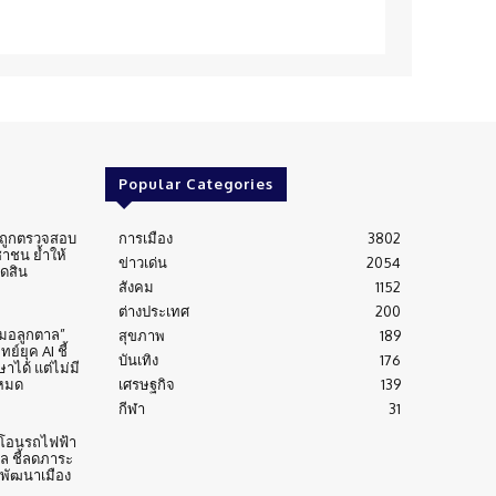
Popular Categories
่นถูกตรวจสอบ
การเมือง
3802
าชน ย้ำให้
ข่าวเด่น
2054
ัดสิน
สังคม
1152
ต่างประเทศ
200
หมอลูกตาล”
สุขภาพ
189
์ยุค AI ชี้
บันเทิง
176
าได้ แต่ไม่มี
งหมด
เศรษฐกิจ
139
กีฬา
31
้าโอนรถไฟฟ้า
าล ชี้ลดภาระ
บพัฒนาเมือง