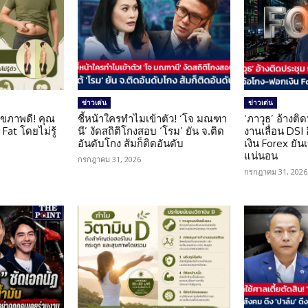
ข่าวเด่น
ข่าวเด่น
ุขภาพดี! คุณ
ชี้หน้าใครทำไมเข้าตัว! ‘โจ มณฑา
‘ภาวุธ’ อ้างติ
Fat โดยไม่รู้
นี’ งัดสถิติโกงสอบ ‘โรม’ ยัน จ.ติด
งานเลื่อน DSI
อันดับโกง ส้มก็ติดอันดับ
เงิน Forex ยัน
แน่นอน
กรกฎาคม 31, 2026
กรกฎาคม 31, 2026