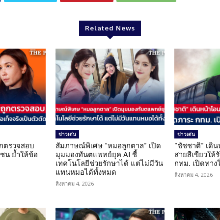
Related News
ข่าวเด่น
ข่าวเด่น
นถูกตรวจสอบ
สัมภาษณ์พิเศษ “หมอลูกตาล” เปิด
“ชัชชาติ” เดิ
น ย้ำให้ข้อ
มุมมองทันตแพทย์ยุค AI ชี้
สายสีเขียวให้
น
เทคโนโลยีช่วยรักษาได้ แต่ไม่มีวัน
กทม. เปิดทาง
แทนหมอได้ทั้งหมด
สิงหาคม 4, 2026
สิงหาคม 4, 2026