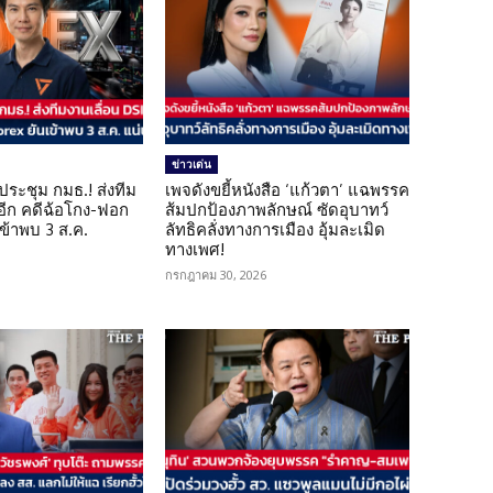
ข่าวเด่น
ดประชุม กมธ.! ส่งทีม
เพจดังขยี้หนังสือ ‘แก้วตา’ แฉพรรค
 อีก คดีฉ้อโกง-ฟอก
ส้มปกป้องภาพลักษณ์ ซัดอุบาทว์
เข้าพบ 3 ส.ค.
ลัทธิคลั่งทางการเมือง อุ้มละเมิด
ทางเพศ!
กรกฎาคม 30, 2026