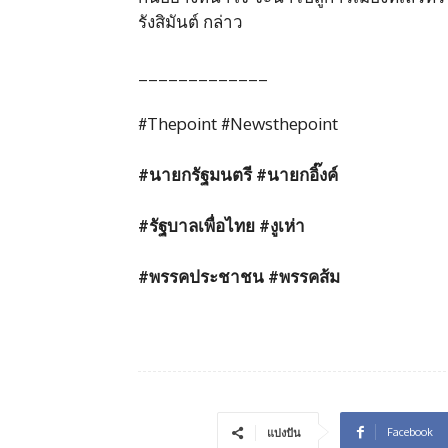
รังสิมันต์ กล่าว
_____________
#Thepoint #Newsthepoint
#
นายกรัฐมนตรี
#
นายกอิ๊งค์
#
รัฐบาลเพื่อไทย
#
งูเห่า
#
พรรคประชาชน
#
พรรคส้ม
Facebook
แบ่งปัน