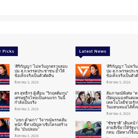
r Picks
Latest News
‘ศิริกัญญา’ ไม่หวั่นถูกตรวจสอบ
‘ศิริกัญญา’ ไม่หวั
ปม ส.ก.พรรคประชาชน ย้ำให้
ปม ส.ก.พรรคประช
ข้อเท็จจริงเป็นตัวตัดสิน
ข้อเท็จจริงเป็นตัวต
สิงหาคม 5, 2026
สิงหาคม 5, 2026
ดร.สุทธิกร ผู้เตือน “วิกฤตต้มกบ”
สัมภาษณ์พิเศษ “
เศรษฐกิจไทยเป็นคนแรก วันนี้
เปิดมุมมองทันตแพทย
กำลังเป็นจริง
เทคโนโลยีช่วยรักษ
วันแทนหมอได้ทั้
สิงหาคม 3, 2026
สิงหาคม 4, 2026
“แขก คำผกา” วิจารณ์พรรคส้ม
“ชัชชาติ” เดินหน
หนัก ชี้ห่างปัญหาเชิงโครงสร้าง
สายสีเขียวให้รัฐบ
ลั่น “มันปลอม”
กทม. เปิดทางใช้ง
สิงหาคม 3, 2026