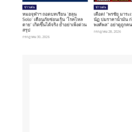
ข่าวเด่น
ข่าวเด่น
หมอจุฬาฯ ถอดบทเรียน ‘ฮลุน
เดือด! “พรชัย มาระเ
Solo’ เตือนภัยซ่อนเร้น ‘โรคไหล
นัฏ ปมราคาน้ำมัน ก่อ
ตาย’ เกิดขึ้นได้จริง ย้ำอย่าเพิ่งด่วน
พงศ์พล” อย่าดูถูกค
สรุป
กรกฎาคม 28, 2026
กรกฎาคม 30, 2026