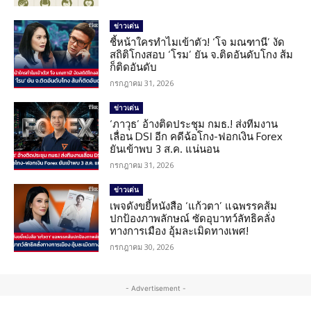
ข่าวเด่น
ชี้หน้าใครทำไมเข้าตัว! ‘โจ มณฑานี’ งัด
สถิติโกงสอบ ‘โรม’ ยัน จ.ติดอันดับโกง ส้ม
ก็ติดอันดับ
กรกฎาคม 31, 2026
ข่าวเด่น
‘ภาวุธ’ อ้างติดประชุม กมธ.! ส่งทีมงาน
เลื่อน DSI อีก คดีฉ้อโกง-ฟอกเงิน Forex
ยันเข้าพบ 3 ส.ค. แน่นอน
กรกฎาคม 31, 2026
ข่าวเด่น
เพจดังขยี้หนังสือ ‘แก้วตา’ แฉพรรคส้ม
ปกป้องภาพลักษณ์ ซัดอุบาทว์ลัทธิคลั่ง
ทางการเมือง อุ้มละเมิดทางเพศ!
กรกฎาคม 30, 2026
- Advertisement -