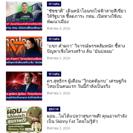
ข่าวเด่น
“ชัชชาติ” เดินหน้าโอนรถไฟฟ้าสายสีเขียว
ให้รัฐบาล ชี้ลดภาระ กทม. เปิดทางใช้งบ
พัฒนาเมือง
สิงหาคม 4, 2026
ข่าวเด่น
“แขก คำผกา” วิจารณ์พรรคส้มหนัก ชี้ห่าง
ปัญหาเชิงโครงสร้าง ลั่น “มันปลอม”
สิงหาคม 3, 2026
ข่าวเด่น
ดร.สุทธิกร ผู้เตือน “วิกฤตต้มกบ” เศรษฐกิจ
ไทยเป็นคนแรก วันนี้กำลังเป็นจริง
สิงหาคม 3, 2026
สุขภาพ
ผอม…ไม่ได้แปลว่าสุขภาพดี! คุณอาจกำลัง
เป็น Skinny Fat โดยไม่รู้ตัว
สิงหาคม 3, 2026