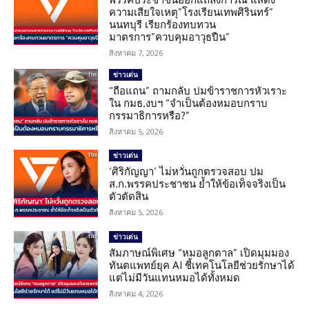
ความเสียใจเหตุ”โรงเรียนเทพศิรินทร์”
นนทบุรี เรียกร้องทบทวน
มาตรการ”ควบคุมอาวุธปืน”
สิงหาคม 7, 2026
ข่าวเด่น
“ถือแถน” ถามกลับ ปมข้าราชการหัวเราะ
ใน กมธ.งบฯ “จำเป็นต้องหมอบกราบ
กรรมาธิการหรือ?”
สิงหาคม 5, 2026
ข่าวเด่น
‘ศิริกัญญา’ ไม่หวั่นถูกตรวจสอบ ปม
ส.ก.พรรคประชาชน ย้ำให้ข้อเท็จจริงเป็น
ตัวตัดสิน
สิงหาคม 5, 2026
ข่าวเด่น
สัมภาษณ์พิเศษ “หมอลูกตาล” เปิดมุมมอง
ทันตแพทย์ยุค AI ชี้เทคโนโลยีช่วยรักษาได้
แต่ไม่มีวันแทนหมอได้ทั้งหมด
สิงหาคม 4, 2026