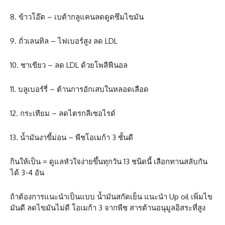
8. ข้าวโอ๊ต – เบต้ากลูแคนลดดูดซึมไขมัน
9. ถั่วเลนทิล – ไฟเบอร์สูง ลด LDL
10. ชาเขียว – ลด LDL ด้วยโพลีฟีนอล
11. บลูเบอร์รี่ – ต้านการอักเสบในหลอดเลือด
12. กระเทียม – ลดไตรกลีเซอไรด์
13. น้ำมันงาขี้ม่อน – พืชโอเมก้า 3 ชั้นดี
กินให้เป็น = ดูแลหัวใจง่ายขึ้นทุกวัน 13 ชนิดนี้ เลือกทานสลับกัน
ได้ 3-4 อัน
ถ้าต้องการแนะนำเป็นแบบ น้ำมันสกัดเย็น แนะนำ Up oil เพิ่มไข
มันดี ลดไขมันไม่ดี โอเมก้า 3 จากพืช สารต้านอนุมูลอิสระที่สูง