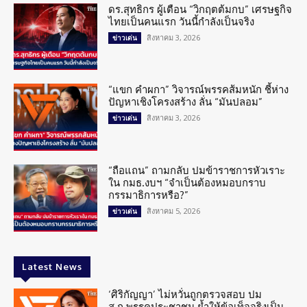
ดร.สุทธิกร ผู้เตือน “วิกฤตต้มกบ” เศรษฐกิจ
ไทยเป็นคนแรก วันนี้กำลังเป็นจริง
สิงหาคม 3, 2026
ข่าวเด่น
“แขก คำผกา” วิจารณ์พรรคส้มหนัก ชี้ห่าง
ปัญหาเชิงโครงสร้าง ลั่น “มันปลอม”
สิงหาคม 3, 2026
ข่าวเด่น
“ถือแถน” ถามกลับ ปมข้าราชการหัวเราะ
ใน กมธ.งบฯ “จำเป็นต้องหมอบกราบ
กรรมาธิการหรือ?”
สิงหาคม 5, 2026
ข่าวเด่น
Latest News
‘ศิริกัญญา’ ไม่หวั่นถูกตรวจสอบ ปม
ส.ก.พรรคประชาชน ย้ำให้ข้อเท็จจริงเป็น