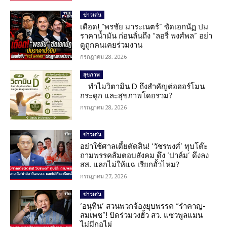
ข่าวเด่น
เดือด! “พรชัย มาระเนตร์” ซัดเอกนัฏ ปม
ราคาน้ำมัน ก่อนลั่นถึง “ลอรี่ พงศ์พล” อย่า
ดูถูกคนเคยร่วมงาน
กรกฎาคม 28, 2026
สุขภาพ
ทำไมวิตามิน D ถึงสำคัญต่อฮอร์โมน
กระดูก และสุขภาพโดยรวม?
กรกฎาคม 28, 2026
ข่าวเด่น
อย่าใช้ศาลเตี้ยตัดสิน! ‘วัชรพงศ์’ ทุบโต๊ะ
ถามพรรคส้มตอบสังคม ดึง ‘ปาล์ม’ ดึงลง
สส. แลกไม่ให้แฉ เรียกฮั้วไหม?
กรกฎาคม 27, 2026
ข่าวเด่น
‘อนุทิน’ สวนพวกจ้องยุบพรรค “รำคาญ-
สมเพช”! ปัดร่วมวงฮั้ว สว. แซวพูลแมน
ไม่มีกอไผ่