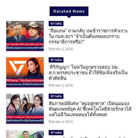
Related News
ข่าวเด่น
“ถือแถน” ถามกลับ ปมข้าราชการหัวเราะ
ใน กมธ.งบฯ “จำเป็นต้องหมอบกราบ
กรรมาธิการหรือ?”
สิงหาคม 5, 2026
ข่าวเด่น
‘ศิริกัญญา’ ไม่หวั่นถูกตรวจสอบ ปม
ส.ก.พรรคประชาชน ย้ำให้ข้อเท็จจริงเป็น
ตัวตัดสิน
สิงหาคม 5, 2026
ข่าวเด่น
สัมภาษณ์พิเศษ “หมอลูกตาล” เปิดมุมมอง
ทันตแพทย์ยุค AI ชี้เทคโนโลยีช่วยรักษาได้
แต่ไม่มีวันแทนหมอได้ทั้งหมด
สิงหาคม 4, 2026
ข่าวเด่น