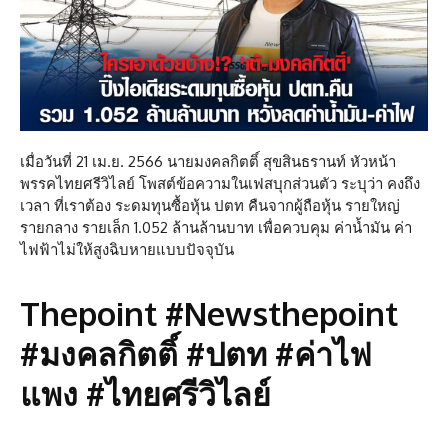
เมื่อวันที่ 21 เม.ย. 2566 นายมงคลกิตติ์ สุขสินธรานท์ หัวหน้า
พรรคไทยศรีวิไลย์ โพสต์ข้อความในเฟสบุกส่วนตัว ระบุว่า คงถึง
เวลา ที่เราต้อง ระดมทุนซื้อหุ้น ปตท คืนจากผู้ถือหุ้น รายใหญ่
รายกลาง รายเล็ก 1.052 ล้านล้านบาท เพื่อควบคุม ค่าน้ำมัน ค่า
ไฟฟ้าไม่ให้สูงฉิบหายแบบปัจจุบัน
Thepoint #Newsthepoint
#มงคลกิตติ์ #ปตท #ค่าไฟ
แพง #ไทยศรีวิไลย์