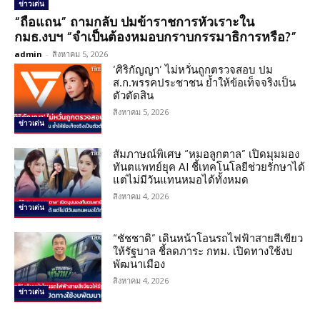
ข่าวเด่น
“ถือแถน” ถามกลับ ปมข้าราชการหัวเราะใน
กมธ.งบฯ “จำเป็นต้องหมอบกราบกรรมาธิการหรือ?”
admin
-
สิงหาคม 5, 2026
‘ศิริกัญญา’ ไม่หวั่นถูกตรวจสอบ ปม
ส.ก.พรรคประชาชน ย้ำให้ข้อเท็จจริงเป็น
ตัวตัดสิน
สิงหาคม 5, 2026
ข่าวเด่น
สัมภาษณ์พิเศษ “หมอลูกตาล” เปิดมุมมอง
ทันตแพทย์ยุค AI ชี้เทคโนโลยีช่วยรักษาได้
แต่ไม่มีวันแทนหมอได้ทั้งหมด
สิงหาคม 4, 2026
ข่าวเด่น
“ชัชชาติ” เดินหน้าโอนรถไฟฟ้าสายสีเขียว
ให้รัฐบาล ชี้ลดภาระ กทม. เปิดทางใช้งบ
พัฒนาเมือง
สิงหาคม 4, 2026
ข่าวเด่น