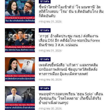
ข่าวเด่น
ชี้หน้าใครทำไมเข้าตัว! ‘โจ มณฑานี’ งัด
สถิติโกงสอบ ‘โรม’ ยัน จ.ติดอันดับโกง ส้ม
ก็ติดอันดับ
กรกฎาคม 31, 2026
ข่าวเด่น
‘ภาวุธ’ อ้างติดประชุม กมธ.! ส่งทีมงาน
เลื่อน DSI อีก คดีฉ้อโกง-ฟอกเงิน Forex
ยันเข้าพบ 3 ส.ค. แน่นอน
กรกฎาคม 31, 2026
ข่าวเด่น
เพจดังขยี้หนังสือ ‘แก้วตา’ แฉพรรคส้ม
ปกป้องภาพลักษณ์ ซัดอุบาทว์ลัทธิคลั่ง
ทางการเมือง อุ้มละเมิดทางเพศ!
กรกฎาคม 30, 2026
ข่าวเด่น
หมอจุฬาฯ ถอดบทเรียน ‘ฮลุน Solo’ เตือน
ภัยซ่อนเร้น ‘โรคไหลตาย’ เกิดขึ้นได้จริง
ย้ำอย่าเพิ่งด่วนสรุป
กรกฎาคม 30, 2026