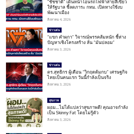
“ชัชชาติ” เดินหน้าโอนรถไฟฟ้าสายสีเขียว
ให้รัฐบาล ชี้ลดภาระ กทม. เปิดทางใช้งบ
พัฒนาเมือง
สิงหาคม 4, 2026
ข่าวเด่น
“แขก คำผกา” วิจารณ์พรรคส้มหนัก ชี้ห่าง
ปัญหาเชิงโครงสร้าง ลั่น “มันปลอม”
สิงหาคม 3, 2026
ข่าวเด่น
ดร.สุทธิกร ผู้เตือน “วิกฤตต้มกบ” เศรษฐกิจ
ไทยเป็นคนแรก วันนี้กำลังเป็นจริง
สิงหาคม 3, 2026
สุขภาพ
ผอม…ไม่ได้แปลว่าสุขภาพดี! คุณอาจกำลัง
เป็น Skinny Fat โดยไม่รู้ตัว
สิงหาคม 3, 2026