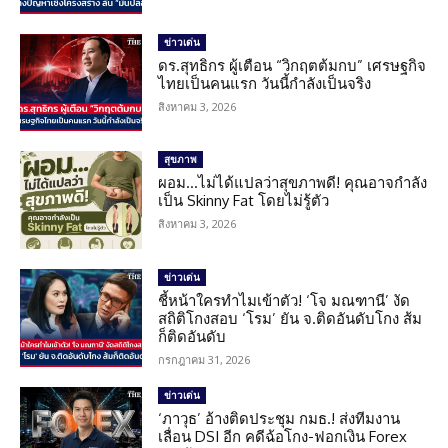
ข่าวเด่น
ดร.สุทธิกร ผู้เตือน “วิกฤตต้มกบ” เศรษฐกิจ
ไทยเป็นคนแรก วันนี้กำลังเป็นจริง
สิงหาคม 3, 2026
สุขภาพ
ผอม…ไม่ได้แปลว่าสุขภาพดี! คุณอาจกำลัง
เป็น Skinny Fat โดยไม่รู้ตัว
สิงหาคม 3, 2026
ข่าวเด่น
ชี้หน้าใครทำไมเข้าตัว! ‘โจ มณฑานี’ งัด
สถิติโกงสอบ ‘โรม’ ยัน จ.ติดอันดับโกง ส้ม
ก็ติดอันดับ
กรกฎาคม 31, 2026
ข่าวเด่น
‘ภาวุธ’ อ้างติดประชุม กมธ.! ส่งทีมงาน
เลื่อน DSI อีก คดีฉ้อโกง-ฟอกเงิน Forex