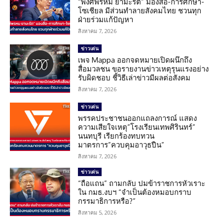
“พงศ์พรหม ยามะรัต” มองสื่อ-การศึกษา-
โซเชียล มีส่วนทำลายสังคมไทย ชวนทุก
ฝ่ายร่วมแก้ปัญหา
สิงหาคม 7, 2026
ข่าวเด่น
เพจ Mappa ออกจดหมายเปิดผนึกถึง
สื่อมวลชน ขอรายงานข่าวเหตุรุนแรงอย่าง
รับผิดชอบ ชี้วิธีเล่าข่าวมีผลต่อสังคม
สิงหาคม 7, 2026
ข่าวเด่น
พรรคประชาชนออกแถลงการณ์ แสดง
ความเสียใจเหตุ”โรงเรียนเทพศิรินทร์”
นนทบุรี เรียกร้องทบทวน
มาตรการ”ควบคุมอาวุธปืน”
สิงหาคม 7, 2026
ข่าวเด่น
“ถือแถน” ถามกลับ ปมข้าราชการหัวเราะ
ใน กมธ.งบฯ “จำเป็นต้องหมอบกราบ
กรรมาธิการหรือ?”
สิงหาคม 5, 2026