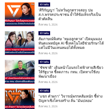
ข่าวเด่น
‘ศิริกัญญา’ ไม่หวั่นถูกตรวจสอบ ปม
ส.ก.พรรคประชาชน ย้ำให้ข้อเท็จจริงเป็น
ตัวตัดสิน
สิงหาคม 5, 2026
ข่าวเด่น
สัมภาษณ์พิเศษ “หมอลูกตาล” เปิดมุมมอง
ทันตแพทย์ยุค AI ชี้เทคโนโลยีช่วยรักษาได้
แต่ไม่มีวันแทนหมอได้ทั้งหมด
สิงหาคม 4, 2026
ข่าวเด่น
“ชัชชาติ” เดินหน้าโอนรถไฟฟ้าสายสีเขียว
ให้รัฐบาล ชี้ลดภาระ กทม. เปิดทางใช้งบ
พัฒนาเมือง
สิงหาคม 4, 2026
ข่าวเด่น
“แขก คำผกา” วิจารณ์พรรคส้มหนัก ชี้ห่าง
ปัญหาเชิงโครงสร้าง ลั่น “มันปลอม”
สิงหาคม 3, 2026