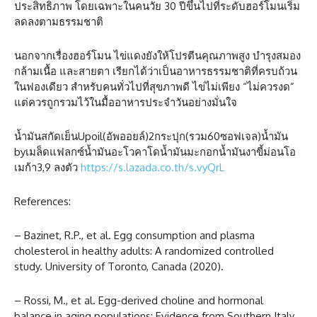
ประสิทธิภาพ โดยเฉพาะในคนวัย 30 ปีขึ้นไปที่ระดับฮอร์โมนเริ่ม
ลดลงตามธรรมชาติ
นอกจากเรื่องฮอร์โมน ไข่แดงยังให้โปรตีนคุณภาพสูง บำรุงสมอง
กล้ามเนื้อ และสายตา เรียกได้ว่าเป็นอาหารธรรมชาติที่ครบถ้วน
ในฟองเดียว สำหรับคนทั่วไปที่สุขภาพดี ไข่ไม่เพียง “ไม่ควรงด”
แต่ควรถูกรวมไว้ในมื้ออาหารประจำวันอย่างมั่นใจ
น้ำมันสกัดเย็นUpoil(อัพออยล์)2กระปุก(รวม60ซอฟเจล)น้ำมัน
byเมล็ดแฟลกซ์น้ำมันอะโวคาโดน้ำมันมะกอกน้ำมันงาขี้ม่อนโอ
เมก้า3,9 ลงตัว
https://s.lazada.co.th/s.vyQrL
References:
– Bazinet, R.P., et al. Egg consumption and plasma
cholesterol in healthy adults: A randomized controlled
study. University of Toronto, Canada (2020).
– Rossi, M., et al. Egg-derived choline and hormonal
balance in aging populations: Evidence from Southern Italy.