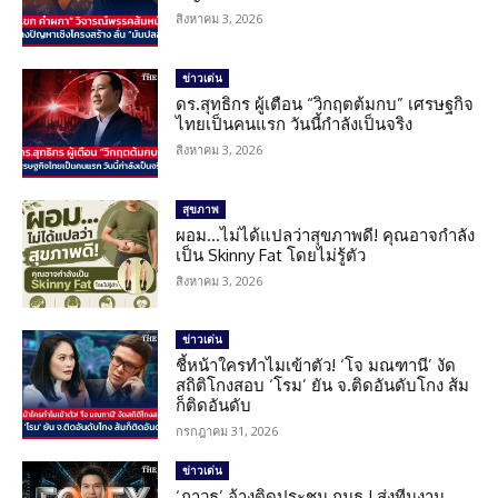
สิงหาคม 3, 2026
ข่าวเด่น
ดร.สุทธิกร ผู้เตือน “วิกฤตต้มกบ” เศรษฐกิจ
ไทยเป็นคนแรก วันนี้กำลังเป็นจริง
สิงหาคม 3, 2026
สุขภาพ
ผอม…ไม่ได้แปลว่าสุขภาพดี! คุณอาจกำลัง
เป็น Skinny Fat โดยไม่รู้ตัว
สิงหาคม 3, 2026
ข่าวเด่น
ชี้หน้าใครทำไมเข้าตัว! ‘โจ มณฑานี’ งัด
สถิติโกงสอบ ‘โรม’ ยัน จ.ติดอันดับโกง ส้ม
ก็ติดอันดับ
กรกฎาคม 31, 2026
ข่าวเด่น
‘ภาวุธ’ อ้างติดประชุม กมธ.! ส่งทีมงาน