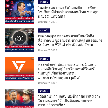
ข่าวเด่น
“พงศ์พรหม ยามะรัต” มองสื่อ-การศึกษา-
โซเชียล มีส่วนทำลายสังคมไทย ชวนทุก
ฝ่ายร่วมแก้ปัญหา
สิงหาคม 7, 2026
ข่าวเด่น
เพจ Mappa ออกจดหมายเปิดผนึกถึง
สื่อมวลชน ขอรายงานข่าวเหตุรุนแรงอย่าง
รับผิดชอบ ชี้วิธีเล่าข่าวมีผลต่อสังคม
สิงหาคม 7, 2026
ข่าวเด่น
พรรคประชาชนออกแถลงการณ์ แสดง
ความเสียใจเหตุ”โรงเรียนเทพศิรินทร์”
นนทบุรี เรียกร้องทบทวน
มาตรการ”ควบคุมอาวุธปืน”
สิงหาคม 7, 2026
ข่าวเด่น
“ถือแถน” ถามกลับ ปมข้าราชการหัวเราะ
ใน กมธ.งบฯ “จำเป็นต้องหมอบกราบ
กรรมาธิการหรือ?”