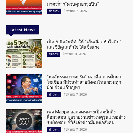
มาตรการ”ควบคุมอาวุธปืน”
สิงหาคม 7, 2026
ข่าวเด่น
Latest News
เปิด 5 ปัจจัยที่ทำให้ “เส้นเลือดหัวใจตีบ”
และวิธีดูแลหัวใจให้แข็งแรง
สิงหาคม 8, 2026
สุขภาพ
“พงศ์พรหม ยามะรัต” มองสื่อ-การศึกษา-
โซเชียล มีส่วนทำลายสังคมไทย ชวนทุก
ฝ่ายร่วมแก้ปัญหา
สิงหาคม 7, 2026
ข่าวเด่น
เพจ Mappa ออกจดหมายเปิดผนึกถึง
สื่อมวลชน ขอรายงานข่าวเหตุรุนแรงอย่าง
รับผิดชอบ ชี้วิธีเล่าข่าวมีผลต่อสังคม
สิงหาคม 7, 2026
ข่าวเด่น