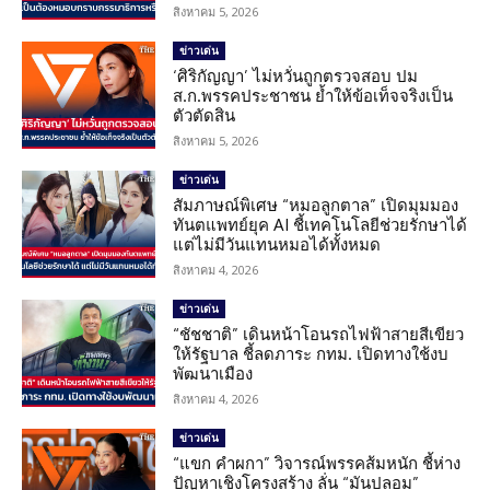
สิงหาคม 5, 2026
ข่าวเด่น
‘ศิริกัญญา’ ไม่หวั่นถูกตรวจสอบ ปม
ส.ก.พรรคประชาชน ย้ำให้ข้อเท็จจริงเป็น
ตัวตัดสิน
สิงหาคม 5, 2026
ข่าวเด่น
สัมภาษณ์พิเศษ “หมอลูกตาล” เปิดมุมมอง
ทันตแพทย์ยุค AI ชี้เทคโนโลยีช่วยรักษาได้
แต่ไม่มีวันแทนหมอได้ทั้งหมด
สิงหาคม 4, 2026
ข่าวเด่น
“ชัชชาติ” เดินหน้าโอนรถไฟฟ้าสายสีเขียว
ให้รัฐบาล ชี้ลดภาระ กทม. เปิดทางใช้งบ
พัฒนาเมือง
สิงหาคม 4, 2026
ข่าวเด่น
“แขก คำผกา” วิจารณ์พรรคส้มหนัก ชี้ห่าง
ปัญหาเชิงโครงสร้าง ลั่น “มันปลอม”