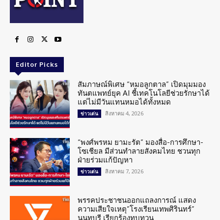
Editor Picks
สัมภาษณ์พิเศษ “หมอลูกตาล” เปิดมุมมอง
ทันตแพทย์ยุค AI ชี้เทคโนโลยีช่วยรักษาได้
แต่ไม่มีวันแทนหมอได้ทั้งหมด
สิงหาคม 4, 2026
ข่าวเด่น
“พงศ์พรหม ยามะรัต” มองสื่อ-การศึกษา-
โซเชียล มีส่วนทำลายสังคมไทย ชวนทุก
ฝ่ายร่วมแก้ปัญหา
สิงหาคม 7, 2026
ข่าวเด่น
พรรคประชาชนออกแถลงการณ์ แสดง
ความเสียใจเหตุ”โรงเรียนเทพศิรินทร์”
นนทบุรี เรียกร้องทบทวน