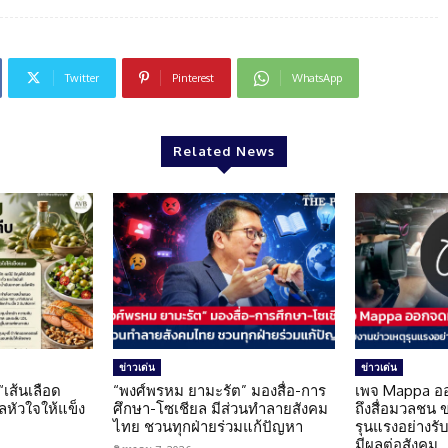
Twitter
Pinterest
WhatsApp
Related News
ข่าวเด่น
ข่าวเด่น
 “เส้นเลือด
“พงศ์พรหม ยามะรัต” มองสื่อ-การ
เพจ Mappa อ
แลหัวใจให้แข็ง
ศึกษา-โซเชียล มีส่วนทำลายสังคม
ถึงสื่อมวลชน 
ไทย ชวนทุกฝ่ายร่วมแก้ปัญหา
รุนแรงอย่างรับผ
มีผลต่อสังคม