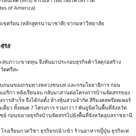
รสนเทศ (MIS) จากมหาวิทยาลัยโคโลราโด
tes of America)
ขตร้อน (หลักสูตรนานาชาติ) จากมหาวิทยาลัย
ีรีส์’
สบภาวะขาดทุน จึงหันมาประกอบธุรกิจค้าวัสดุก่อสร้าง
วัดศรีสะ
อกแบบถนนของกรมทางหลวงชนบท และกรมโยธาธิการ ก่อน
อเมริกา หลังเรียนจบ กลับมาสานต่อโครงการบ้านจัดสรรของ
ารสำเร็จ จึงได้ก่อตั้ง ห้างหุ้นส่วนจำกัด สิริมงคลพร๊อพเพอร์
ดี่ยว ทั้งหมด 7 โครงการ รวมกว่า 1 พันยูนิตในพื้นที่จังหวัด
 ก่อนขยายธุรกิจบ้านจัดสรรไปยังพื้นที่จังหวัดอุบลราชธานี
ทิ โรงเรียนกวดวิชา ธุรกิจรถนำเข้า ร้านอาหารญี่ปุ่น ธุรกิจเฟ