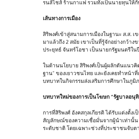
รนส์ไชส์ ร้านกาแฟ รวมทั้งเป็นนายทุนให้ก
เส้นทางการเมือง
สิริพงศ์เข้าสู่สนามการเมืองในฐานะ ส.ส. เ
มาแล้วถึง 2 สมัย เขาเป็นที่รู้จักอย่างกว
ประยุทธ์ จันทร์โอชา เป็นนายกรัฐมนตรีใน
ในด้านนโยบาย สิริพงศ์เป็นผู้ผลักดันแนวคิดใ
ฐาน” ของเยาวชนไทย และยังเคยทำหน้าที่เป
บทบาทในกิจกรรมส่งเสริมการศึกษาในภูมิ
บทบาทใหม่ของการเป็นโฆษก “
รัฐบาลอนุท
การที่สิริพงศ์ อังคสกุลเกียรติ ได้รับแต่ง
สัญลักษณ์ของความเชื่อมั่นจากผู้นำเท่า
ระดับชาติ โดยเฉพาะช่วงที่ประชาชนจับต