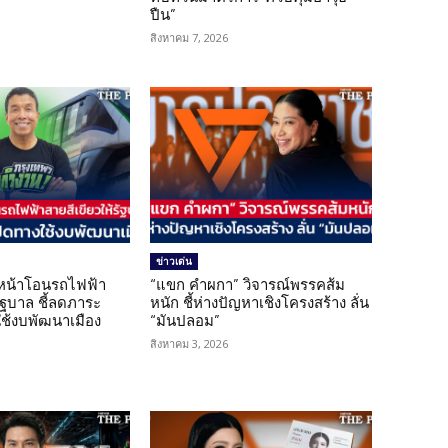
ปืน”
สิงหาคม 7, 2026
ข่าวเด่น
นหน้าโอนรถไฟฟ้า
“แขก คำผกา” วิจารณ์พรรคส้ม
รัฐบาล ชี้ลดภาระ
หนัก ชี้ห่างปัญหาเชิงโครงสร้าง ลั่น
ใช้งบพัฒนาเมือง
“มันปลอม”
สิงหาคม 3, 2026