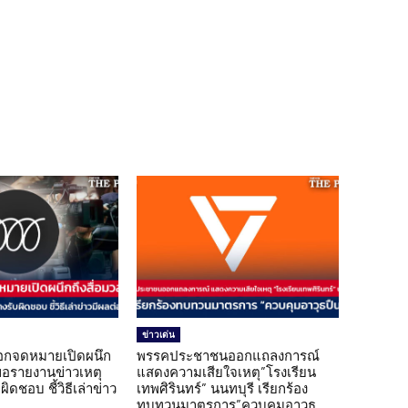
ข่าวเด่น
อกจดหมายเปิดผนึก
พรรคประชาชนออกแถลงการณ์
ขอรายงานข่าวเหตุ
แสดงความเสียใจเหตุ”โรงเรียน
ิดชอบ ชี้วิธีเล่าข่าว
เทพศิรินทร์” นนทบุรี เรียกร้อง
ทบทวนมาตรการ”ควบคุมอาวุธ