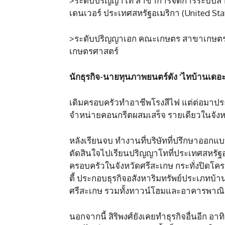
>ระดับปริญญาโท สาขาการจัดการระบบสา
เดนเวอร์ ประเทศสหรัฐอเมริกา (United Sta
>ระดับปริญญาเอก คณะเกษตร สาขาเกษตรเ
เกษตรศาสตร์
นักธุรกิจ-นายทุนภาพยนตร์ดัง ‘
ไทบ้านเดอะซ
เดิมครอบครัวทำอาชีพโรงสีไฟ แต่ต่อมาประ
จำหน่ายคอนกรีตผสมเสร็จ รายเดียวในจังห
หลังเรียนจบ ทำงานที่บริษัทที่ปรึกษาอ
ตัดสินใจไปเรียนปริญญาโทที่ประเทศสหรัฐ
ครอบครัวในจังหวัดศรีสะเกษ กระทั่งปิดโครงก
ตี้ ประกอบธุรกิจอสังหาริมทรัพย์ประเภทบ้านเ
ศรีสะเกษ รวมทั้งทาวน์โฮมและอาคารพาณิชย์
นอกจากนี้ สิริพงศ์ยังเคยทำธุรกิจอื่นอีก อา