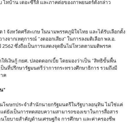
ับ ไทบ้าน เดอะซีรีส์ และภาคต่อของภาพยนตร์ดังกล่าว
ขต 1 จังหวัดศรีสะเกษ ในนามพรรคภูมิใจไทย และได้รับเลือกตั้ง
้างขวางจากเหตุการณ์ “งดออกเสียง” ในการลงมติเลือก พล.อ.
ปี 2562 ซึ่งถือเป็นการแสดงจุดยืนไม่โหวตตามมติพรรค
ห้เงินกู้ กยศ. ปลอดดอกเบี้ย โดยมองว่าเป็น “สิทธิขั้นพื้น
็นที่ปรึกษารัฐมนตรีว่าการกระทรวงศึกษาธิการ รวมถึงมี
ภาค
ิน”
ตั้งเป็นโฆษกประจำสำนักนายกรัฐมนตรีในรัฐบาลอนุทิน ไม่ใช่แค่
นั้น แต่ยังเป็นการทดสอบความสามารถของเขาในการสื่อสาร
านโยบายสำคัญด้านเศรษฐกิจ การศึกษา และค่าครองชีพ