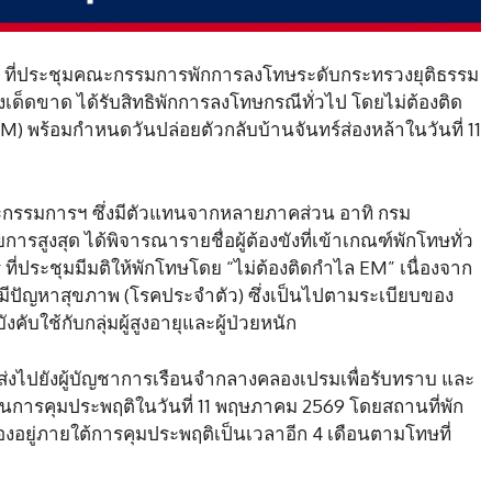
งานว่า ที่ประชุมคณะกรรมการพักการลงโทษระดับกระทรวงยุติธรรม
ังเด็ดขาด ได้รับสิทธิพักการลงโทษกรณีทั่วไป โดยไม่ต้องติด
EM) พร้อมกำหนดวันปล่อยตัวกลับบ้านจันทร์ส่องหล้าในวันที่ 11
ะกรรมการฯ ซึ่งมีตัวแทนจากหลายภาคส่วน อาทิ กรม
สูงสุด ได้พิจารณารายชื่อผู้ต้องขังที่เข้าเกณฑ์พักโทษทั่ว
ี่ประชุมมีมติให้พักโทษโดย “ไม่ต้องติดกำไล EM” เนื่องจาก
ี และมีปัญหาสุขภาพ (โรคประจำตัว) ซึ่งเป็นไปตามระเบียบของ
ับใช้กับกลุ่มผู้สูงอายุและผู้ป่วยหนัก
ูกส่งไปยังผู้บัญชาการเรือนจำกลางคลองเปรมเพื่อรับทราบ และ
นการคุมประพฤติในวันที่ 11 พฤษภาคม 2569 โดยสถานที่พัก
ต้องอยู่ภายใต้การคุมประพฤติเป็นเวลาอีก 4 เดือนตามโทษที่