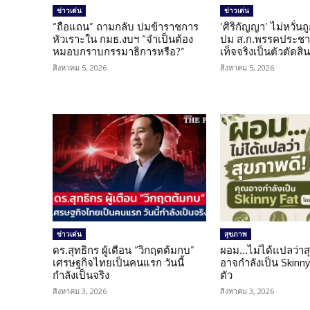
ข่าวเด่น
ข่าวเด่น
“ถือแถน” ถามกลับ ปมข้าราชการ
‘ศิริกัญญา’ ไม่หวั่
หัวเราะใน กมธ.งบฯ “จำเป็นต้อง
ปม ส.ก.พรรคประชาช
หมอบกราบกรรมาธิการหรือ?”
เท็จจริงเป็นตัวตัดสิ
สิงหาคม 5, 2026
สิงหาคม 5, 2026
ข่าวเด่น
สุขภาพ
ดร.สุทธิกร ผู้เตือน “วิกฤตต้มกบ”
ผอม…ไม่ได้แปลว่าส
เศรษฐกิจไทยเป็นคนแรก วันนี้
อาจกำลังเป็น Skinny 
กำลังเป็นจริง
ตัว
สิงหาคม 3, 2026
สิงหาคม 3, 2026