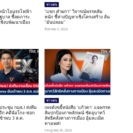
ข่าวเด่น
นหน้าโอนรถไฟฟ้า
“แขก คำผกา” วิจารณ์พรรคส้ม
รัฐบาล ชี้ลดภาระ
หนัก ชี้ห่างปัญหาเชิงโครงสร้าง ลั่น
ใช้งบพัฒนาเมือง
“มันปลอม”
สิงหาคม 3, 2026
ข่าวเด่น
ดประชุม กมธ.! ส่งทีม
เพจดังขยี้หนังสือ ‘แก้วตา’ แฉพรรค
 อีก คดีฉ้อโกง-ฟอก
ส้มปกป้องภาพลักษณ์ ซัดอุบาทว์
เข้าพบ 3 ส.ค.
ลัทธิคลั่งทางการเมือง อุ้มละเมิด
ทางเพศ!
กรกฎาคม 30, 2026