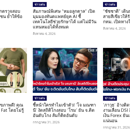
ข่าวเด่น
ข่าวเด่น
นถูกตรวจสอบ
สัมภาษณ์พิเศษ “หมอลูกตาล” เปิด
“ชัชชาติ” เดิ
น ย้ำให้ข้อ
มุมมองทันตแพทย์ยุค AI ชี้
สายสีเขียวให้
น
เทคโนโลยีช่วยรักษาได้ แต่ไม่มีวัน
กทม. เปิดทาง
แทนหมอได้ทั้งหมด
สิงหาคม 4, 2026
สิงหาคม 4, 2026
ข่าวเด่น
ข่าวเด่น
ุขภาพดี! คุณ
ชี้หน้าใครทำไมเข้าตัว! ‘โจ มณฑา
‘ภาวุธ’ อ้างติ
Fat โดยไม่รู้
นี’ งัดสถิติโกงสอบ ‘โรม’ ยัน จ.ติด
งานเลื่อน DSI
อันดับโกง ส้มก็ติดอันดับ
เงิน Forex ยัน
แน่นอน
กรกฎาคม 31, 2026
กรกฎาคม 31, 2026