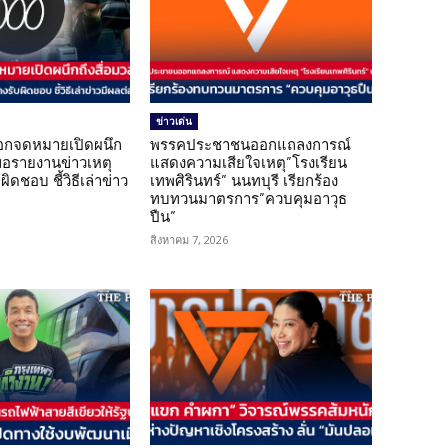
ข่าวเด่น
อกจดหมายเปิดผนึก
พรรคประชาชนออกแถลงการณ์
ขอรายงานข่าวเหตุ
แสดงความเสียใจเหตุ”โรงเรียน
ิดชอบ ชี้วิธีเล่าข่าว
เทพศิรินทร์” นนทบุรี เรียกร้อง
ทบทวนมาตรการ”ควบคุมอาวุธ
ปืน”
สิงหาคม 7, 2026