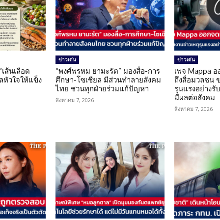
ข่าวเด่น
ข่าวเด่น
 “เส้นเลือด
“พงศ์พรหม ยามะรัต” มองสื่อ-การ
เพจ Mappa อ
แลหัวใจให้แข็ง
ศึกษา-โซเชียล มีส่วนทำลายสังคม
ถึงสื่อมวลชน 
ไทย ชวนทุกฝ่ายร่วมแก้ปัญหา
รุนแรงอย่างรับผ
มีผลต่อสังคม
สิงหาคม 7, 2026
สิงหาคม 7, 2026