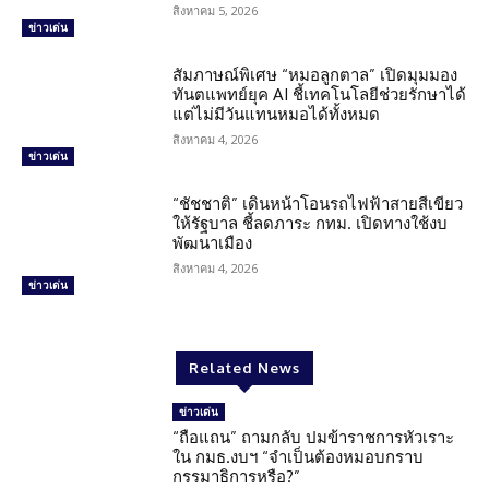
สิงหาคม 5, 2026
ข่าวเด่น
สัมภาษณ์พิเศษ “หมอลูกตาล” เปิดมุมมอง
ทันตแพทย์ยุค AI ชี้เทคโนโลยีช่วยรักษาได้
แต่ไม่มีวันแทนหมอได้ทั้งหมด
สิงหาคม 4, 2026
ข่าวเด่น
“ชัชชาติ” เดินหน้าโอนรถไฟฟ้าสายสีเขียว
ให้รัฐบาล ชี้ลดภาระ กทม. เปิดทางใช้งบ
พัฒนาเมือง
สิงหาคม 4, 2026
ข่าวเด่น
Related News
ข่าวเด่น
“ถือแถน” ถามกลับ ปมข้าราชการหัวเราะ
ใน กมธ.งบฯ “จำเป็นต้องหมอบกราบ
กรรมาธิการหรือ?”