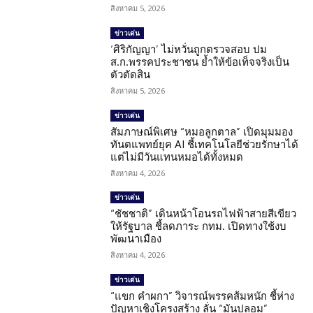
สิงหาคม 5, 2026
ข่าวเด่น
‘ศิริกัญญา’ ไม่หวั่นถูกตรวจสอบ ปม
ส.ก.พรรคประชาชน ย้ำให้ข้อเท็จจริงเป็น
ตัวตัดสิน
สิงหาคม 5, 2026
ข่าวเด่น
สัมภาษณ์พิเศษ “หมอลูกตาล” เปิดมุมมอง
ทันตแพทย์ยุค AI ชี้เทคโนโลยีช่วยรักษาได้
แต่ไม่มีวันแทนหมอได้ทั้งหมด
สิงหาคม 4, 2026
ข่าวเด่น
“ชัชชาติ” เดินหน้าโอนรถไฟฟ้าสายสีเขียว
ให้รัฐบาล ชี้ลดภาระ กทม. เปิดทางใช้งบ
พัฒนาเมือง
สิงหาคม 4, 2026
ข่าวเด่น
“แขก คำผกา” วิจารณ์พรรคส้มหนัก ชี้ห่าง
ปัญหาเชิงโครงสร้าง ลั่น “มันปลอม”