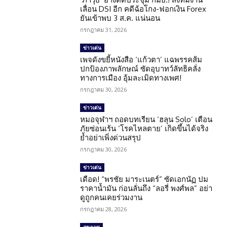
เลื่อน DSI อีก คดีฉ้อโกง-ฟอกเงิน Forex
ยันเข้าพบ 3 ส.ค. แน่นอน
กรกฎาคม 31, 2026
ข่าวเด่น
เพจดังขยี้หนังสือ ‘แก้วตา’ แฉพรรคส้ม
ปกป้องภาพลักษณ์ ซัดอุบาทว์ลัทธิคลั่ง
ทางการเมือง อุ้มละเมิดทางเพศ!
กรกฎาคม 30, 2026
ข่าวเด่น
หมอจุฬาฯ ถอดบทเรียน ‘ฮลุน Solo’ เตือน
ภัยซ่อนเร้น ‘โรคไหลตาย’ เกิดขึ้นได้จริง
ย้ำอย่าเพิ่งด่วนสรุป
กรกฎาคม 30, 2026
ข่าวเด่น
เดือด! “พรชัย มาระเนตร์” ซัดเอกนัฏ ปม
ราคาน้ำมัน ก่อนลั่นถึง “ลอรี่ พงศ์พล” อย่า
ดูถูกคนเคยร่วมงาน
กรกฎาคม 28, 2026
สุขภาพ