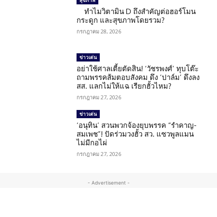
ทำไมวิตามิน D ถึงสำคัญต่อฮอร์โมน
กระดูก และสุขภาพโดยรวม?
กรกฎาคม 28, 2026
ข่าวเด่น
อย่าใช้ศาลเตี้ยตัดสิน! ‘วัชรพงศ์’ ทุบโต๊ะ
ถามพรรคส้มตอบสังคม ดึง ‘ปาล์ม’ ดึงลง
สส. แลกไม่ให้แฉ เรียกฮั้วไหม?
กรกฎาคม 27, 2026
ข่าวเด่น
‘อนุทิน’ สวนพวกจ้องยุบพรรค “รำคาญ-
สมเพช”! ปัดร่วมวงฮั้ว สว. แซวพูลแมน
ไม่มีกอไผ่
กรกฎาคม 27, 2026
- Advertisement -