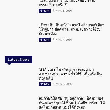
ใน กมธ.งบฯ “จำเป็นต้องหมอบกราบ
กรรมาธิการหรือ?”
สิงหาคม 5, 2026
ข่าวเด่น
“ชัชชาติ” เดินหน้าโอนรถไฟฟ้าสายสีเขียว
ให้รัฐบาล ชี้ลดภาระ กทม. เปิดทางใช้งบ
พัฒนาเมือง
สิงหาคม 4, 2026
ข่าวเด่น
Latest News
‘ศิริกัญญา’ ไม่หวั่นถูกตรวจสอบ ปม
ส.ก.พรรคประชาชน ย้ำให้ข้อเท็จจริงเป็น
ตัวตัดสิน
สิงหาคม 5, 2026
ข่าวเด่น
สัมภาษณ์พิเศษ “หมอลูกตาล” เปิดมุมมอง
ทันตแพทย์ยุค AI ชี้เทคโนโลยีช่วยรักษาได้
แต่ไม่มีวันแทนหมอได้ทั้งหมด