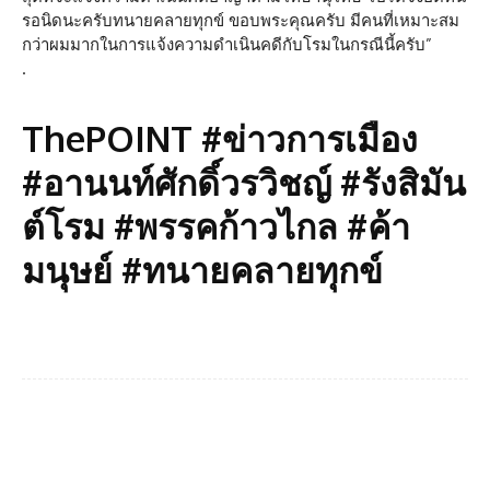
รอนิดนะครับ​ทนายคลายทุกข์ ขอบพระคุณ​ครับ มีคนที่เหมาะสม
กว่าผมมากในการแจ้งความดำเนินคดีกับโรมในกรณีนี้ครับ”
.
ThePOINT #ข่าวการเมือง
#อานนท์ศักดิ์วรวิชญ์ #รังสิมัน
ต์โรม #พรรคก้าวไกล #ค้า
มนุษย์ #ทนายคลายทุกข์
Facebook
Twitter
Pinterest
What