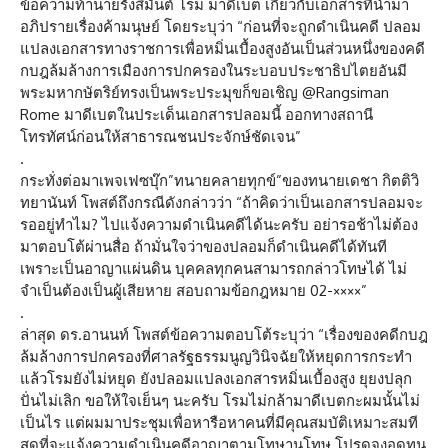
ข้อความท้านายรังสิมันต์ โรม มาดีเบต เกี่ยวกับเอกสารที่นำมา
อภิปรายเรื่องค้ามนุษย์ โดยระบุว่า “ก่อนที่จะถูกดำเนินคดี ปลอม
แปลงเอกสารทางราชการเพื่อหมิ่นเบื้องสูงอันเป็นส่วนหนึ่งของคดี
กบฎล้มล้างการเมืองการปกครองในระบอบประชาธิปไตยอันมี
พระมหากษัตริย์ทรงเป็นพระประมุขก็ขอเชิญ @Rangsiman
Rome มาดีเบตในประเด็นเอกสารปลอมนี้ ออกทางสถานี
โทรทัศน์ก่อนให้สาธารณชนประจักษ์ชัดเจน”
.
กระทั่งต่อมาเพจเฟซบุ๊ก”ทนายคลายทุกข์”ของทนายเดชา กิตติวิ
ทยานันท์ โพสต์ถึงกรณีดังกล่าวว่า “ถ้าคิดว่าเป็นเอกสารปลอมจะ
รออยู่ทำไม? ไปแจ้งความดำเนินคดีได้นะครับ อย่ารอช้าไม่ต้อง
มาตอบโต้ผ่านสื่อ ถ้ามั่นใจว่าของปลอมก็ดำเนินคดีได้ทันที
เพราะเป็นอาญาแผ่นดิน บุคคลทุกคนสามารถกล่าวโทษได้ ไม่
จำเป็นต้องเป็นผู้เสียหาย สอบถามข้อกฎหมาย 02-××××”
.
ล่าสุด ดร.อานนท์ โพสต์ข้อความตอบโต้ระบุว่า “เรื่องของคดีกบฎ
ล้มล้างการปกครองที่ศาลรัฐธรรมนูญวินิจฉัยให้หยุดการกระทำ
แล้วโรมยังไม่หยุด​ ยังปลอมแปลงเอกสารหมิ่นเบื้องสูง​ ยุยงปลุก
ปั่น​ไม่เลิก ขอให้ใจเย็นๆ​ นะครับ​ โรมไม่กล้ามาดีเบตกะผมนั้นไม่
เป็นไร​ แต่ผมมาประชุมเพื่อหารือหาคนที่มีคุณสมบัติเหมาะสมที
สุดที่จะแจ้งความดำเนินคดีอาญาตามโทษานุโทษ​ โปรดจงอดทน