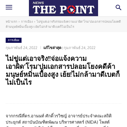
หน้าแรก
การเมือง
ไม่ขู่แต่เอาจริง!!จ่อแจ้งความเอาผิด'โรม'ปมเอกสารปลอมโยงคดี
ค้ามนุษย์หมิ่นเบื้องสูง เย้ย!ไม่กล้ามาดีเบตก็ไม่เป็นไร
การเมือง
กุมภาพันธ์ 24, 2022
แก้ไขล่าสุด :
กุมภาพันธ์ 24, 2022
ไม่ขู่แต่เอาจริง!!จ่อแจ้งความ
เอาผิด’โรม’ปมเอกสารปลอมโยงคดีค้า
มนุษย์หมิ่นเบื้องสูง เย้ย!ไม่กล้ามาดีเบตก็
ไม่เป็นไร
Facebook
Twitter
Pinterest
What
จากกรณีที่ดร.อานนท์ ศักดิ์วรวิชญ์ อาจารย์ประจำคณะสถิติ
ประยุกต์ สถาบันบัณฑิตพัฒน บริหารศาสตร์ (NIDA) โพสต์