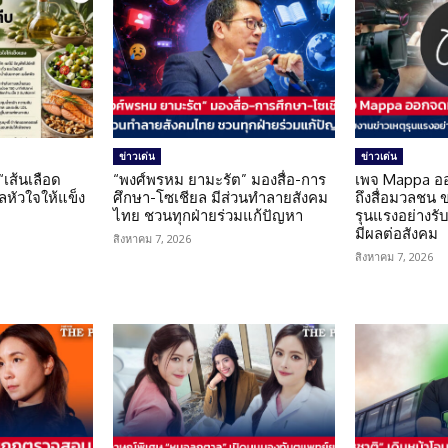
ข่าวเด่น
ข่าวเด่น
 “เส้นเลือด
“พงศ์พรหม ยามะรัต” มองสื่อ-การ
เพจ Mappa อ
แลหัวใจให้แข็ง
ศึกษา-โซเชียล มีส่วนทำลายสังคม
ถึงสื่อมวลชน 
ไทย ชวนทุกฝ่ายร่วมแก้ปัญหา
รุนแรงอย่างรับผ
มีผลต่อสังคม
สิงหาคม 7, 2026
สิงหาคม 7, 2026