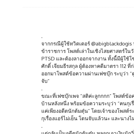
.
จากกรณีผู้ใช้ทวิตเตอร์ @abigblackdogis หร
ข้าราชการ โพสต์เล่าในเชิงไสยศาสตร์ในวั
PTSD และต้องลาออกจากงาน ทั้งนี้มีผู้ใช้
ศักดิ์ เจียมธีรสกุล ผู้ต้องหาคดีมาตรา 112 ที่
ออกมาโพสต์ข้อความผ่านเฟซบุ๊ก ระบุว่า “ด
จับ”
.
ขณะที่เฟซบุ๊กเพจ “สติค่ะลูกกกก” โพสต์ข้
บ้านหลังหนึ่ง พร้อมข้อความระบุว่า “คนกุเรื
แค่เพียงอดีตนักต้มตุ๋น” โดยเจ้าของโพสต์ระบุ
กุเรื่องแอร์ไม่เย็น โดนจับแล้วนะ และนางไม
.
แต่กลับเป็นอดีตนักต้มตุ๋น หลอกเอาเงินนัก