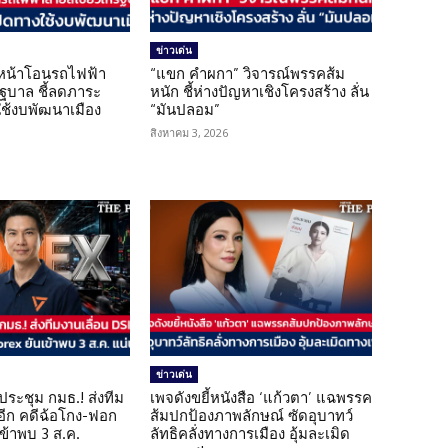
ข่าวเด่น
นหน้าโอนรถไฟฟ้า
“แขก คำผกา” วิจารณ์พรรคส้ม
รัฐบาล ชี้ลดภาระ
หนัก ชี้ห่างปัญหาเชิงโครงสร้าง ลั่น
ใช้งบพัฒนาเมือง
“มันปลอม”
สิงหาคม 3, 2026
ข่าวเด่น
ดประชุม กมธ.! ส่งทีม
เพจดังขยี้หนังสือ ‘แก้วตา’ แฉพรรค
 อีก คดีฉ้อโกง-ฟอก
ส้มปกป้องภาพลักษณ์ ซัดอุบาทว์
เข้าพบ 3 ส.ค.
ลัทธิคลั่งทางการเมือง อุ้มละเมิด