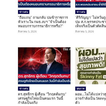
ข่าวเด่น
ข่าวเด่น
“ถือแถน” ถามกลับ ปมข้าราชการ
‘ศิริกัญญา’ ไม่หวั่
หัวเราะใน กมธ.งบฯ “จำเป็นต้อง
ปม ส.ก.พรรคประชาช
หมอบกราบกรรมาธิการหรือ?”
เท็จจริงเป็นตัวตัดสิ
สิงหาคม 5, 2026
สิงหาคม 5, 2026
ข่าวเด่น
สุขภาพ
ดร.สุทธิกร ผู้เตือน “วิกฤตต้มกบ”
ผอม…ไม่ได้แปลว่าส
เศรษฐกิจไทยเป็นคนแรก วันนี้
อาจกำลังเป็น Skinny 
กำลังเป็นจริง
ตัว