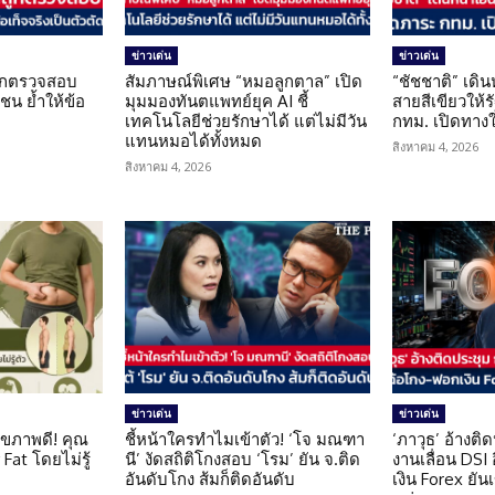
ข่าวเด่น
ข่าวเด่น
นถูกตรวจสอบ
สัมภาษณ์พิเศษ “หมอลูกตาล” เปิด
“ชัชชาติ” เดิ
น ย้ำให้ข้อ
มุมมองทันตแพทย์ยุค AI ชี้
สายสีเขียวให้
น
เทคโนโลยีช่วยรักษาได้ แต่ไม่มีวัน
กทม. เปิดทาง
แทนหมอได้ทั้งหมด
สิงหาคม 4, 2026
สิงหาคม 4, 2026
ข่าวเด่น
ข่าวเด่น
ุขภาพดี! คุณ
ชี้หน้าใครทำไมเข้าตัว! ‘โจ มณฑา
‘ภาวุธ’ อ้างติ
Fat โดยไม่รู้
นี’ งัดสถิติโกงสอบ ‘โรม’ ยัน จ.ติด
งานเลื่อน DSI
อันดับโกง ส้มก็ติดอันดับ
เงิน Forex ยัน