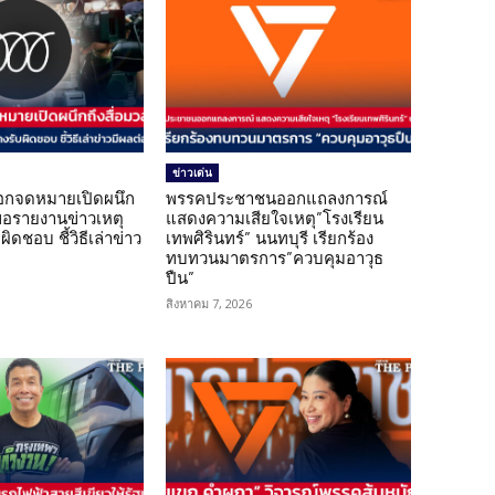
ข่าวเด่น
อกจดหมายเปิดผนึก
พรรคประชาชนออกแถลงการณ์
ขอรายงานข่าวเหตุ
แสดงความเสียใจเหตุ”โรงเรียน
ิดชอบ ชี้วิธีเล่าข่าว
เทพศิรินทร์” นนทบุรี เรียกร้อง
ทบทวนมาตรการ”ควบคุมอาวุธ
ปืน”
สิงหาคม 7, 2026