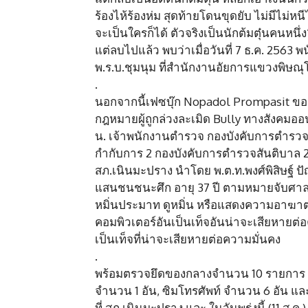
ร้องไห้ร้องห่ม สุดท้ายโดนขุดยับ ไม่มีไม่หนี
จะเป็นใครก็ได้ ตัวจริงเป็นนักต้มตุ๋นคนหนึ
แต่ลบไปแล้ว พบว่าเมื่อวันที่ 7 ธ.ค. 2563
พ.ร.บ.ชุมนุม ที่สำนักงานอัยการแขวงพิษณุโล
.
นอกจากนี้เฟซบุ๊ก Nopadol Prompasit ขอ
กฎหมายผู้ถูกล่วงละเมิด Bully ทางสังคมออ
น. เจ้าพนักงานตำรวจ กองบังคับการตำรวจ
กำกับการ 2 กองบังคับการตำรวจสันติบาล 2
สภ.เนินมะปราง นำโดย พ.ต.ท.พงศ์พิสิษฐ์ 
แสนชนชนะศึก อายุ 37 ปี ตามหมายจับศาลจัง
หมิ่นประมาท ดูหมิ่น หรือแสดงความอาฆาตมา
คอมพิวเตอร์อันเป็นเท็จอันน่าจะเสียหายต่
เป็นเท็จที่น่าจะเสียหายต่อความมั่นคง
.
พร้อมตรวจยึดของกลางจำนวน 10 รายการ ดังน
จำนวน 1 อัน, ซิมโทรศัพท์ จำนวน 6 อัน แล
ที่ สภ.เนินมะปราง และ ในวันพรุ่งนี้ (11 