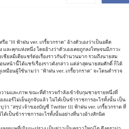
ือ “III ฟ้าฝน ver. เกรี้ยวกราด” อ้างตัวเองว่าเป็นอดีต
ง และคุกแห่งหนึ่ง โดยอ้างว่าตัวเองเคยถูกลงโทษจนมีภาวะ
โซเชียลมีเดียแชร์ต่อเรื่องราวกันจำนวนมาก รวมถึงนายสม
ก่อนหน้านี้ได้แชร์เรื่องราวดังกล่าว แต่ล่าสุดนายสมศักดิ์ ก็ได้
ูเหมือนผู้ใช้นามว่า “ฟ้าฝน ver. เกรี้ยวกราด” จะโดนตำรวจ
อความและภาพ ขณะที่ตำรวจกำลังเข้าจับกุมชายรายหนึ่งที่
่องแอร์ไม่เย็นถูกจับแล้ว ไม่ได้เป็นข้าราชการอะไรทั้งนั้น เป็น
ว่า “สรุป เจ้าของบัญชี Twitter lll ฟ้าฝน ver. เกรี้ยวกราด ที่
่ได้เป็นข้าราชการอะไรทั้งนั้นอย่างที่นางอ้างสักนิด
วิ่งลอยแพที่เนินมะปราง เป็นข่าวเป็นคราวใหญ่โต ดึงดราม่า