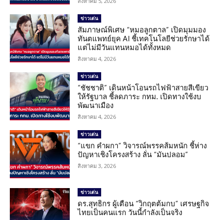
สิงหาคม 5, 2026
ข่าวเด่น
สัมภาษณ์พิเศษ “หมอลูกตาล” เปิดมุมมอง
ทันตแพทย์ยุค AI ชี้เทคโนโลยีช่วยรักษาได้
แต่ไม่มีวันแทนหมอได้ทั้งหมด
สิงหาคม 4, 2026
ข่าวเด่น
“ชัชชาติ” เดินหน้าโอนรถไฟฟ้าสายสีเขียว
ให้รัฐบาล ชี้ลดภาระ กทม. เปิดทางใช้งบ
พัฒนาเมือง
สิงหาคม 4, 2026
ข่าวเด่น
“แขก คำผกา” วิจารณ์พรรคส้มหนัก ชี้ห่าง
ปัญหาเชิงโครงสร้าง ลั่น “มันปลอม”
สิงหาคม 3, 2026
ข่าวเด่น
ดร.สุทธิกร ผู้เตือน “วิกฤตต้มกบ” เศรษฐกิจ
ไทยเป็นคนแรก วันนี้กำลังเป็นจริง