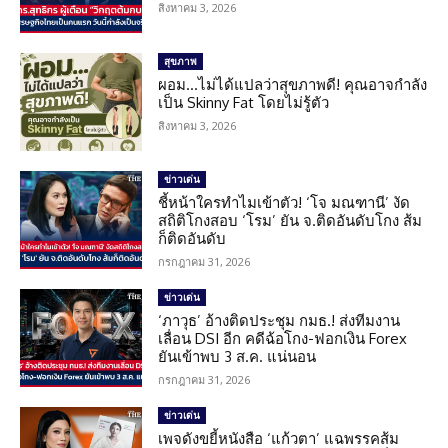
สิงหาคม 3, 2026
สุขภาพ
ผอม…ไม่ได้แปลว่าสุขภาพดี! คุณอาจกำลัง
เป็น Skinny Fat โดยไม่รู้ตัว
สิงหาคม 3, 2026
ข่าวเด่น
ชี้หน้าใครทำไมเข้าตัว! ‘โจ มณฑานี’ งัด
สถิติโกงสอบ ‘โรม’ ยัน จ.ติดอันดับโกง ส้ม
ก็ติดอันดับ
กรกฎาคม 31, 2026
ข่าวเด่น
‘ภาวุธ’ อ้างติดประชุม กมธ.! ส่งทีมงาน
เลื่อน DSI อีก คดีฉ้อโกง-ฟอกเงิน Forex
ยันเข้าพบ 3 ส.ค. แน่นอน
กรกฎาคม 31, 2026
ข่าวเด่น
เพจดังขยี้หนังสือ ‘แก้วตา’ แฉพรรคส้ม