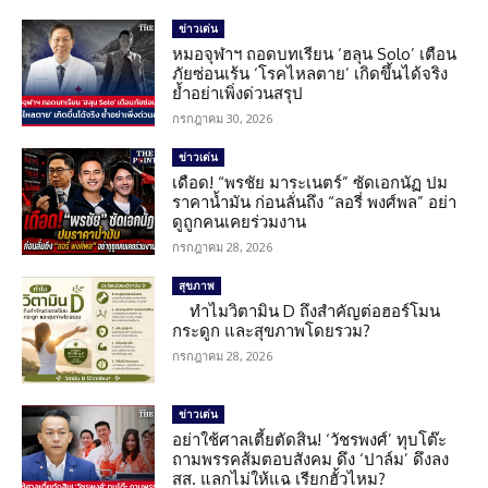
ข่าวเด่น
หมอจุฬาฯ ถอดบทเรียน ‘ฮลุน Solo’ เตือน
ภัยซ่อนเร้น ‘โรคไหลตาย’ เกิดขึ้นได้จริง
ย้ำอย่าเพิ่งด่วนสรุป
กรกฎาคม 30, 2026
ข่าวเด่น
เดือด! “พรชัย มาระเนตร์” ซัดเอกนัฏ ปม
ราคาน้ำมัน ก่อนลั่นถึง “ลอรี่ พงศ์พล” อย่า
ดูถูกคนเคยร่วมงาน
กรกฎาคม 28, 2026
สุขภาพ
ทำไมวิตามิน D ถึงสำคัญต่อฮอร์โมน
กระดูก และสุขภาพโดยรวม?
กรกฎาคม 28, 2026
ข่าวเด่น
อย่าใช้ศาลเตี้ยตัดสิน! ‘วัชรพงศ์’ ทุบโต๊ะ
ถามพรรคส้มตอบสังคม ดึง ‘ปาล์ม’ ดึงลง
สส. แลกไม่ให้แฉ เรียกฮั้วไหม?