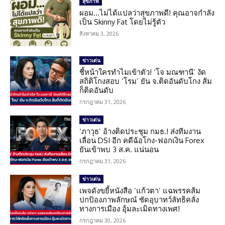
สุขภาพ
ผอม…ไม่ได้แปลว่าสุขภาพดี! คุณอาจกำลัง
เป็น Skinny Fat โดยไม่รู้ตัว
สิงหาคม 3, 2026
ข่าวเด่น
ชี้หน้าใครทำไมเข้าตัว! ‘โจ มณฑานี’ งัด
สถิติโกงสอบ ‘โรม’ ยัน จ.ติดอันดับโกง ส้ม
ก็ติดอันดับ
กรกฎาคม 31, 2026
ข่าวเด่น
‘ภาวุธ’ อ้างติดประชุม กมธ.! ส่งทีมงาน
เลื่อน DSI อีก คดีฉ้อโกง-ฟอกเงิน Forex
ยันเข้าพบ 3 ส.ค. แน่นอน
กรกฎาคม 31, 2026
ข่าวเด่น
เพจดังขยี้หนังสือ ‘แก้วตา’ แฉพรรคส้ม
ปกป้องภาพลักษณ์ ซัดอุบาทว์ลัทธิคลั่ง
ทางการเมือง อุ้มละเมิดทางเพศ!
กรกฎาคม 30, 2026