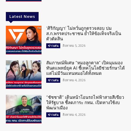
Latest News
‘ศิริกัญญา’ ไม่หวั่นถูกตรวจสอบ ปม
ส.ก.พรรคประชาชน ย้ำให้ข้อเท็จจริงเป็น
ตัวตัดสิน
สิงหาคม 5, 2026
ข่าวเด่น
สัมภาษณ์พิเศษ “หมอลูกตาล” เปิดมุมมอง
ทันตแพทย์ยุค AI ชี้เทคโนโลยีช่วยรักษาได้
แต่ไม่มีวันแทนหมอได้ทั้งหมด
สิงหาคม 4, 2026
ข่าวเด่น
“ชัชชาติ” เดินหน้าโอนรถไฟฟ้าสายสีเขียว
ให้รัฐบาล ชี้ลดภาระ กทม. เปิดทางใช้งบ
พัฒนาเมือง
สิงหาคม 4, 2026
ข่าวเด่น