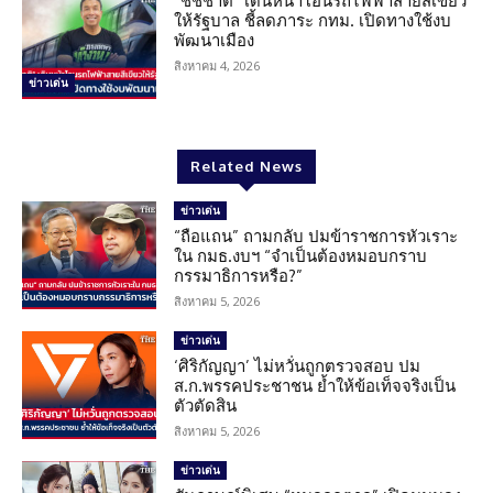
“ชัชชาติ” เดินหน้าโอนรถไฟฟ้าสายสีเขียว
ให้รัฐบาล ชี้ลดภาระ กทม. เปิดทางใช้งบ
พัฒนาเมือง
สิงหาคม 4, 2026
ข่าวเด่น
Related News
ข่าวเด่น
“ถือแถน” ถามกลับ ปมข้าราชการหัวเราะ
ใน กมธ.งบฯ “จำเป็นต้องหมอบกราบ
กรรมาธิการหรือ?”
สิงหาคม 5, 2026
ข่าวเด่น
‘ศิริกัญญา’ ไม่หวั่นถูกตรวจสอบ ปม
ส.ก.พรรคประชาชน ย้ำให้ข้อเท็จจริงเป็น
ตัวตัดสิน
สิงหาคม 5, 2026
ข่าวเด่น