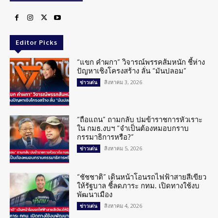
Editor Picks
“แขก คำผกา” วิจารณ์พรรคส้มหนัก ชี้ห่าง
ปัญหาเชิงโครงสร้าง ลั่น “มันปลอม”
สิงหาคม 3, 2026
ข่าวเด่น
“ถือแถน” ถามกลับ ปมข้าราชการหัวเราะ
ใน กมธ.งบฯ “จำเป็นต้องหมอบกราบ
กรรมาธิการหรือ?”
สิงหาคม 5, 2026
ข่าวเด่น
“ชัชชาติ” เดินหน้าโอนรถไฟฟ้าสายสีเขียว
ให้รัฐบาล ชี้ลดภาระ กทม. เปิดทางใช้งบ
พัฒนาเมือง
สิงหาคม 4, 2026
ข่าวเด่น