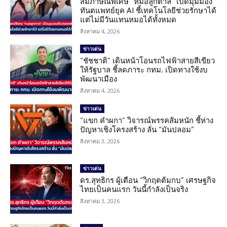
สัมภาษณ์พิเศษ “หมอลูกตาล” เปิดมุมมอง
ทันตแพทย์ยุค AI ชี้เทคโนโลยีช่วยรักษาได้
แต่ไม่มีวันแทนหมอได้ทั้งหมด
สิงหาคม 4, 2026
ข่าวเด่น
“ชัชชาติ” เดินหน้าโอนรถไฟฟ้าสายสีเขียว
ให้รัฐบาล ชี้ลดภาระ กทม. เปิดทางใช้งบ
พัฒนาเมือง
สิงหาคม 4, 2026
ข่าวเด่น
“แขก คำผกา” วิจารณ์พรรคส้มหนัก ชี้ห่าง
ปัญหาเชิงโครงสร้าง ลั่น “มันปลอม”
สิงหาคม 3, 2026
ข่าวเด่น
ดร.สุทธิกร ผู้เตือน “วิกฤตต้มกบ” เศรษฐกิจ
ไทยเป็นคนแรก วันนี้กำลังเป็นจริง
สิงหาคม 3, 2026