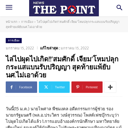
หน้าแรก
การเมือง
ไล่ไปผุดไปเกิด!!'สมศักดิ์ เจียม'โหมปลุกกระแสแบนรับปริญญา
สุดท้ายแพ้ยับนศ.ไม่เอาด้วย
การเมือง
มกราคม 15, 2022
แก้ไขล่าสุด :
มกราคม 15, 2022
ไล่ไปผุดไปเกิด!!’สมศักดิ์ เจียม’โหมปลุก
กระแสแบนรับปริญญา สุดท้ายแพ้ยับ
นศ.ไม่เอาด้วย
Facebook
Twitter
Pinterest
วันนี้(15 ม.ค.) นายไพศาล พืชมงคล อดีตกรรมการผู้ช่วย รอง
นายกรัฐมนตรี (พล.อ.ประวิตร วงษ์สุวรรณ) โพสต์เฟซบุ๊กระบุว่า
ไปผุดไปเกิดได้แล้ว 1.การแอบอ้างองค์กรนักศึกษา มหาวิทยาลัย
เชียงใหม่ รณรงค์ให้นักศึกษา ไม่รับพระราชทานปริญญาบัตร แม้