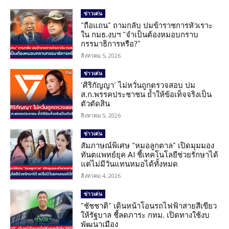
ข่าวเด่น
“ถือแถน” ถามกลับ ปมข้าราชการหัวเราะ
ใน กมธ.งบฯ “จำเป็นต้องหมอบกราบ
กรรมาธิการหรือ?”
สิงหาคม 5, 2026
ข่าวเด่น
‘ศิริกัญญา’ ไม่หวั่นถูกตรวจสอบ ปม
ส.ก.พรรคประชาชน ย้ำให้ข้อเท็จจริงเป็น
ตัวตัดสิน
สิงหาคม 5, 2026
ข่าวเด่น
สัมภาษณ์พิเศษ “หมอลูกตาล” เปิดมุมมอง
ทันตแพทย์ยุค AI ชี้เทคโนโลยีช่วยรักษาได้
แต่ไม่มีวันแทนหมอได้ทั้งหมด
สิงหาคม 4, 2026
ข่าวเด่น
“ชัชชาติ” เดินหน้าโอนรถไฟฟ้าสายสีเขียว
ให้รัฐบาล ชี้ลดภาระ กทม. เปิดทางใช้งบ
พัฒนาเมือง