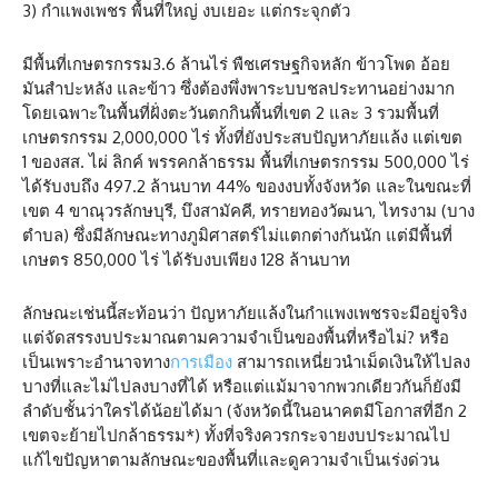
3) กำแพงเพชร พื้นที่ใหญ่ งบเยอะ แต่กระจุกตัว
มีพื้นที่เกษตรกรรม3.6 ล้านไร่ พืชเศรษฐกิจหลัก ข้าวโพด อ้อย
มันสำปะหลัง และข้าว ซึ่งต้องพึ่งพาระบบชลประทานอย่างมาก
โดยเฉพาะในพื้นที่ฝั่งตะวันตกกินพื้นที่เขต 2 และ 3 รวมพื้นที่
เกษตรกรรม 2,000,000 ไร่ ทั้งที่ยังประสบปัญหาภัยแล้ง แต่เขต
1 ของสส. ไผ่ ลิกค์ พรรคกล้าธรรม พื้นที่เกษตรกรรม 500,000 ไร่
ได้รับงบถึง 497.2 ล้านบาท 44% ของงบทั้งจังหวัด และในขณะที่
เขต 4 ขาณุวรลักษบุรี, บึงสามัคคี, ทรายทองวัฒนา, ไทรงาม (บาง
ตำบล) ซึ่งมีลักษณะทางภูมิศาสตร์ไม่แตกต่างกันนัก แต่มีพื้นที่
เกษตร 850,000 ไร่ ได้รับงบเพียง 128 ล้านบาท
ลักษณะเช่นนี้สะท้อนว่า ปัญหาภัยแล้งในกำแพงเพชรจะมีอยู่จริง
แต่จัดสรรงบประมาณตามความจำเป็นของพื้นที่หรือไม่? หรือ
เป็นเพราะอำนาจทาง
การเมือง
สามารถเหนี่ยวนำเม็ดเงินให้ไปลง
บางที่และไม่ไปลงบางที่ได้ หรือแต่แม้มาจากพวกเดียวกันก็ยังมี
ลำดับชั้นว่าใครได้น้อยได้มา (จังหวัดนี้ในอนาคตมีโอกาสที่อีก 2
เขตจะย้ายไปกล้าธรรม*) ทั้งที่จริงควรกระจายงบประมาณไป
แก้ไขปัญหาตามลักษณะของพื้นที่และดูความจำเป็นเร่งด่วน