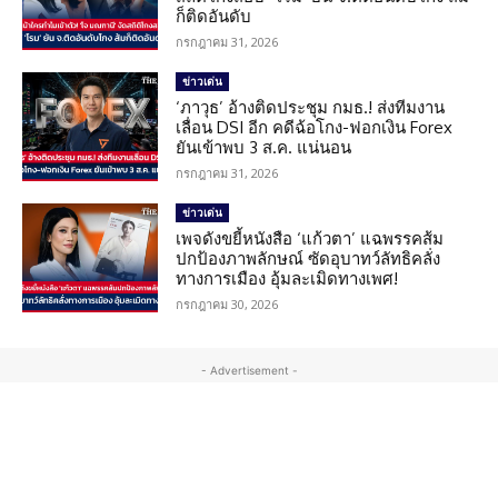
ก็ติดอันดับ
กรกฎาคม 31, 2026
ข่าวเด่น
‘ภาวุธ’ อ้างติดประชุม กมธ.! ส่งทีมงาน
เลื่อน DSI อีก คดีฉ้อโกง-ฟอกเงิน Forex
ยันเข้าพบ 3 ส.ค. แน่นอน
กรกฎาคม 31, 2026
ข่าวเด่น
เพจดังขยี้หนังสือ ‘แก้วตา’ แฉพรรคส้ม
ปกป้องภาพลักษณ์ ซัดอุบาทว์ลัทธิคลั่ง
ทางการเมือง อุ้มละเมิดทางเพศ!
กรกฎาคม 30, 2026
- Advertisement -