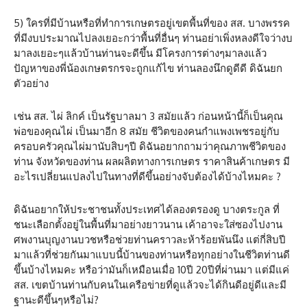
5) ใครที่มีบ้านหรือที่ทำการเกษตรอยู่เขตพื้นที่ของ สส. บางพรรค
ที่มีงบประมาณไปลงเยอะกว่าพื้นที่อื่นๆ ท่านอย่าเพิ่งหลงดีใจว่างบ
มาลงเยอะๆแล้วบ้านท่านจะดีขึ้น มีโครงการต่างๆมาลงแล้ว
ปัญหาของพี่น้องเกษตรกรจะถูกแก้ไข ท่านลองนึกดูดีดี ดิฉันยก
ตัวอย่าง
เช่น สส. ไผ่ ลิกค์ เป็นรัฐบาลมา 3 สมัยแล้ว ก่อนหน้านี้ก็เป็นคุณ
พ่อของคุณไผ่ เป็นมาอีก 8 สมัย ชีวิตของคนกำแพงเพชรอยู่กับ
ครอบครัวคุณไผ่มานับสิบๆปี ดิฉันอยากถามว่าคุณภาพชีวิตของ
ท่าน จังหวัดของท่าน ผลผลิตทางการเกษตร ราคาสินค้าเกษตร มี
อะไรเปลี่ยนแปลงไปในทางที่ดีขึ้นอย่างจับต้องได้บ้างไหมคะ ?
ดิฉันอยากให้ประชาชนทั้งประเทศได้ลองตรองดู บางตระกูล ที่
ชนะเลือกตั้งอยู่ในพื้นที่มาอย่างยาวนาน เค้าอาจะใส่ซองไปงาน
ศพงานบุญงานบวชหรือช่วยท่านคราวละห้าร้อยพันนึง แต่กี่สิบปี
มาแล้วที่ช่วยกันมาแบบนี้บ้านของท่านหรือทุกอย่างในชีวิตท่านดี
ขึ้นบ้างไหมคะ หรือว่ามันก็เหมือนเมื่อ 10ปี 20ปีที่ผ่านมา แต่มีแค่
สส. เขตบ้านท่านกับคนในเครือข่ายที่ดูแล้วจะได้กินดีอยู่ดีและมี
ฐานะดีขึ้นๆหรือไม่?