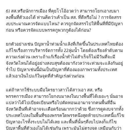
6) สส.หรือนักการเมือง ที่คุยโวโอ้อวดว่า สามารถโยกเอางบมา
ลงพื้นที่ตัวเองได้ ท่านคิดว่าเค้าเป็น สส. ที่ดีหรือไม่ ? การจัดสรร
งบประมาณควรจัดแบบไหน? ควรถูกจัดสรรไปให้พื้นที่ที่มีปัญหา
ก่อน หรือควรจัดแบบพรรคกูพวกกูต้องได้ก่อน?
ยกตัวอย่างเช่น ปัญหาน้ำท่วมน้ำแล้งที่เกิดขึ้นในประเทศไทยต้อง
แก้ไขเรื่องการบริหารจัดการทั้ง 22ลุ่มน้ำ โดยต้องเรียงลำดับตาม
ความเร่งด่วน เพราะถ้าแก้เรื่องน้ำทำไม่สำเร็จก็ไม่มีวันที่จะมี
จังหวัดไหนได้อยู่อย่างสงบสุขต้องมากังวลว่าจะท่วมจะแล้งกันอยู่
ร่ำไป ปัญหาเช่นนี้มันเป็นปัญหาที่ต้องมองภาพรวมทั้งประเทศ
แล้วเอาเงินไปแก้ในจุดที่สำคัญเร่งด่วนก่อน
แต่ถ้าหากใช้ระบบมือใครยาวสาวได้สาวเอา สส. หรือ
พรรคการเมือง สามารถโยกงบมาลงในบางพื้นที่ได้เยอะๆ นั่นอาจ
แปลว่าได้ไปเบียดเบียนหรือไปตัดทอนเอามาจากคนพื้นที่อื่น
จังหวัดอื่นที่เค้าอาจจะเดือดร้อนมากกว่าด้วย ซึ่งการดูดงบจากทั้ง
ประเทศไปลงในพื้นที่ของพรรคใดพรรคนึงสุดท้ายประเทศนี้แก้ไข
ปัญหาอะไรทั้งระบบไม่ได้เลย และพื้นที่นั้นๆที่งบไปลงก็แก้ไข
ปัญหาพื้นที่ตัวเองไม่ได้เช่นกัน เพราะมันไม่ตรงจุด เหมือนกับว่า