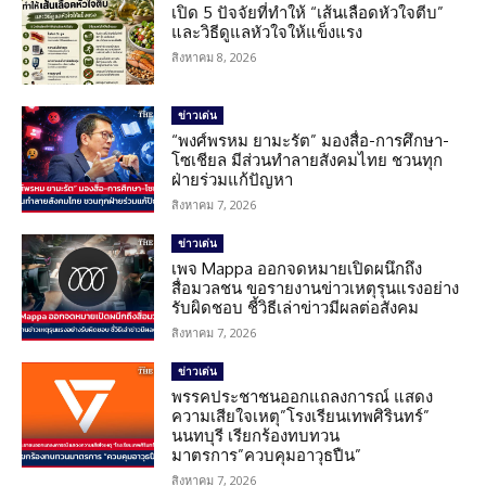
เปิด 5 ปัจจัยที่ทำให้ “เส้นเลือดหัวใจตีบ”
และวิธีดูแลหัวใจให้แข็งแรง
สิงหาคม 8, 2026
ข่าวเด่น
“พงศ์พรหม ยามะรัต” มองสื่อ-การศึกษา-
โซเชียล มีส่วนทำลายสังคมไทย ชวนทุก
ฝ่ายร่วมแก้ปัญหา
สิงหาคม 7, 2026
ข่าวเด่น
เพจ Mappa ออกจดหมายเปิดผนึกถึง
สื่อมวลชน ขอรายงานข่าวเหตุรุนแรงอย่าง
รับผิดชอบ ชี้วิธีเล่าข่าวมีผลต่อสังคม
สิงหาคม 7, 2026
ข่าวเด่น
พรรคประชาชนออกแถลงการณ์ แสดง
ความเสียใจเหตุ”โรงเรียนเทพศิรินทร์”
นนทบุรี เรียกร้องทบทวน
มาตรการ”ควบคุมอาวุธปืน”
สิงหาคม 7, 2026