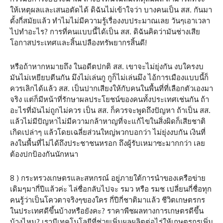
ให้เหตุผลและเสนอตัดได้ ดิฉันไม่เข้าใจว่า บางคนเป็น สส. กันมา
ตั้งกี่สมัยแล้ว ทำไมไม่มีความรู้เรื่องงบประมาณเลย วันๆเอาเวลา
ไปทำอะไร? การที่คนแบบนี้ได้เป็น สส. ดิฉันคิดว่ามันช่างเสีย
โอกาสประเทศและสิ้นเปลืองทรัพยากรสิ้นดี!
หรือถ้าหากหมายถึง ในอดีตปกติ สส. เขาจะไม่ยุ่งกัน งบใครงบ
มันไม่เหยียบตีนกัน มึงไม่เล่นกู กูก็ไม่เล่นมึง ไอ้การเมืองแบบนี้ก็
ควรเลิกได้แล้ว สส. เป็นปากเสียงให้กับคนในพื้นที่ที่เลือกตัวเองมา
จริง แต่ก็มีหน้าที่รักษาผลประโยชน์ของคนทั้งประเทศเช่นกัน ถ้า
อะไรที่มันไม่ถูกไม่ควร เป็น สส. ก็ควรจะพูดถึงปัญหา ถ้าเป็น สส.
แล้วไม่มีปัญหาไม่มีความกล้าหาญที่จะแก้ไขในสิ่งผิดก็เสียชาติ
เกิดเปล่าๆ แล้วโดยเฉลี่ยส่วนใหญ่พวกบอกว่า ไม่ยุ่งงบกัน เงินที่
ลงในพื้นที่ไม่ได้ถึงประชาชนหรอก ถึงผู้รับเหมาซะมากกว่า เลย
ต้องปกป้องกันนักหนา
8 ) กระทรวงเกษตรและสหกรณ์ อยู่ภายใต้การนำของเครือข่าย
เดิมๆมากี่ปีแล้วค่ะ ไล่ชื่อกลับไปจะ รมว หรือ รมช เปลี่ยนกี่ชื่อทุก
คนรู้ว่าเป็นโควตาจริงๆของใคร กี่ปีกี่ชาติมาแล้ว ชีวิตเกษตรกร
ในประเทศดีขึ้นบ้างหรือยังคะ? ราคาพืชผลทางการเกษตรดีขึ้น
บ้างไหม? เรามีเทคโนโลยีที่ช่วยเพิ่มผลผลิตต่อไร่ให้เกษตรกรเพิ่ม