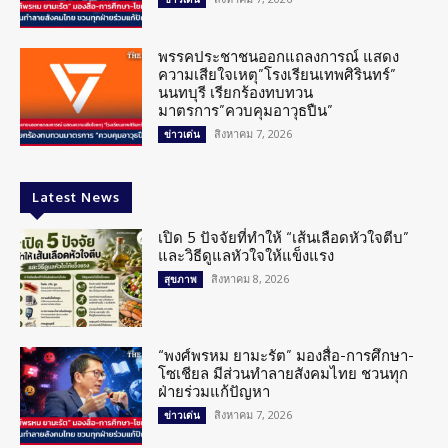
พรรคประชาชนออกแถลงการณ์ แสดง
ความเสียใจเหตุ”โรงเรียนเทพศิรินทร์”
นนทบุรี เรียกร้องทบทวน
มาตรการ”ควบคุมอาวุธปืน”
สิงหาคม 7, 2026
ข่าวเด่น
Latest News
เปิด 5 ปัจจัยที่ทำให้ “เส้นเลือดหัวใจตีบ”
และวิธีดูแลหัวใจให้แข็งแรง
สิงหาคม 8, 2026
สุขภาพ
“พงศ์พรหม ยามะรัต” มองสื่อ-การศึกษา-
โซเชียล มีส่วนทำลายสังคมไทย ชวนทุก
ฝ่ายร่วมแก้ปัญหา
สิงหาคม 7, 2026
ข่าวเด่น