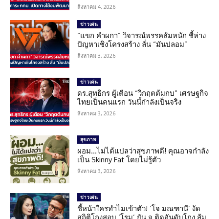
สิงหาคม 4, 2026
ข่าวเด่น
“แขก คำผกา” วิจารณ์พรรคส้มหนัก ชี้ห่าง
ปัญหาเชิงโครงสร้าง ลั่น “มันปลอม”
สิงหาคม 3, 2026
ข่าวเด่น
ดร.สุทธิกร ผู้เตือน “วิกฤตต้มกบ” เศรษฐกิจ
ไทยเป็นคนแรก วันนี้กำลังเป็นจริง
สิงหาคม 3, 2026
สุขภาพ
ผอม…ไม่ได้แปลว่าสุขภาพดี! คุณอาจกำลัง
เป็น Skinny Fat โดยไม่รู้ตัว
สิงหาคม 3, 2026
ข่าวเด่น
ชี้หน้าใครทำไมเข้าตัว! ‘โจ มณฑานี’ งัด
สถิติโกงสอบ ‘โรม’ ยัน จ.ติดอันดับโกง ส้ม