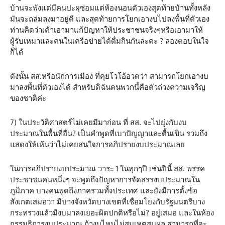
บ้านจะพังแต่มีคนปะผุซ่อมแต่ห้องนอนตัวเองสุดท้ายบ้านทั้งหลัง
มันจะถล่มลงมาอยู่ดี และสุดท้ายการโยกเอางบไปลงพื้นที่ตัวเอง
ท่านคิดว่าเค้าเอามาแก้ปัญหาให้ประชาชนจริงๆหรือเอามาให้
ผู้รับเหมาและคนในเครือข่ายได้ดื่มกินกันละคะ ? ลองตอบในใจ
ก็ได้
ดังนั้น สส.หรือนักการเมือง ที่คุยโวโอ้อวดว่า สามารถโยกเอางบ
มาลงพื้นที่ตัวเองได้ สำหรับดิฉันคนพวกนี้คือตัวถ่วงความเจริญ
ของชาติค่ะ
7) ในประวัติศาสตร์ไม่เคยมีมาก่อน ที่ สส. จะไปยุ่งกับงบ
ประมาณในพื้นที่อื่น? เป็นคำพูดที่เบาปัญญาและตื้นเขิน รวมถึง
แสดงให้เห้นว่าไม่เคยสนใจการอภิปรายงบประมาณเลย
ในการอภิปรายงบประมาณ วาระ 1 ในทุกๆปี เช่นปีนี้ สส. พรรค
ประชาชนคนหนึ่งๆ จะพูดถึงปัญหาการจัดสรรงบประมาณใน
ภูมิภาค บางคนพูดถึงภาครวมทั้งประเทศ และยังมีการตั้งข้อ
สังเกตเสมอว่า มีบางจังหวัดบางเขตที่เชื่อมโยงกับรัฐมนตรีบาง
กระทรวงแล้วมีงบมาลงเยอะผิดปกติหรือไม่? อยู่เสมอ และในห้อง
กรรมธิการงบประมาณ ถ้างบไหนไม่สมเหตุสมผล สามารถที่จะ