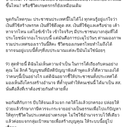
ขึ้นไหม? หรือชีวิตเกษตรกรก็ยังเหมือนเดิม
พูดกันโหดๆนะ ประชาชนประเทศนี้ไม่ได้โง่ ทุกคนรู้อยู่แก่ใจว่า
เงินที่ใช้สร้างพรรค เงินที่ใช้ดึงดูด สส. เงินที่ใช้ดูแลเครือข่าย เค้า
หาจากไหน แต่ไอซ์เข้าใจ เข้าใจจริงๆ มีประชาชนบางกลุ่มที่ได้
ประโยชน์จากอะไรแบบนี้ แต่มันคือการปะผุไปวันๆ ท่านมองภาพ
รวมประเทศของเราวันนี้สิคะ ชีวิตของเกษตรไทยทำไมถึงได้
ยากจนอยู่แบบนี้ทั้งๆที่งบประมาณแต่ละปีมันไม่ใช่น้อยๆ
9) สุดท้ายนี้ ดิฉันไม่เห็นความจำเป็น ในการโต้เถียงกับคนอย่าง
คุณ ไผ่ ลิกค์ วิญญูชนที่มีสติปัญญาฟังเค้าพูดแล้วก็ตีความเองได้
ว่าคนๆนี้เป็นอย่างไร แต่ดิฉันอยากชี้ให้ประชาชนทั้งประเทศได้
มองเห็นถึงโครงสร้างอำนาจ ที่ค้ำจุนทำให้คนเช่นนี้ ได้มาเป็น สส.​
นั่นคือสิ่งที่เราต้องช่วยกันทำลายทิ้ง
พอกันทีกับการ บีบให้จนแล้วแจก กดให้โง่แล้วปกครอง ปล่อยให้
ป่วยแล้วรักษาภาษีควรจะกระจายอย่างเป็นธรรมเพื่อไปแก้ปัญหา
ให้ทุกๆชีวิตในประเทศอย่างตรงจุด ไม่ใช่ใช้อำนาจรวบไว้ที่เดียว
แล้วค่อยแจกกลุ่มเป้าหมายเพื่อสร้างบุญคุณ ให้ระบบนี้อยู่ไป