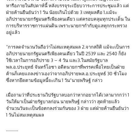
หารือภายในสัปดาห์นี้ หลังบรรจุระเบียบวาระการประชุมแล้ว​ แต่
ฝ่ายค้านยืนยันว่า 1 วัน น้อยเกินไปด้วย 3 เหตุผลคือ 1.แม้จะ
อภิปรายนายกรัฐมนตรีเพียงคนเดียว แต่ครอบคลุมทุกประเด็น ใน
การบริหารราชการแผ่นดิน เพราะนายกฯกำกับดูแลทุกกระทรวง
อยู่แล้ว​
“การลดจำนวนวันถือว่าไม่สมเหตุสมผล​ 2.จากสถิติ แม้จะเป็นการ
อภิปรายนายกรัฐมนตรีเพียงคนเดียว ในปี 2539 และ 2540 ก็ยัง
ใช้เวลาในการอภิปราย 3 – 4 วัน และ3.ในสมัยรัฐบาล
พล.อ.ประยุทธ์​ จันทร์โอชา​ อดีตนายกฯที่พรรคเพื่อไทยเป็นฝ่าย
ค้านก็เคยแถลงข่าวเองว่าจากอภิปรายพล.อ.ประยุทธ์ 30 ชั่วโมง
ซึ่งหากยึดตามข้อมูลนี้จะเกิน 1 วัน”นายพริษฐ์ กล่าว
เมื่อถามว่าที่ประธานวิปรัฐบาลบอกว่าหากอยากได้เวลามากกว่า 1
วันให้มาเป็นฝ่ายรัฐบาลก่อน ​นายพริษฐ์​ กล่าวว่า​ สุดท้ายแล้ว
จำนวนวันจะเป็นข้อตกลงร่วมกันของ 3 ฝ่าย แต่ฝ่ายค้านยืนยันว่า
1 วันไม่สมเหตุสมผล
……….