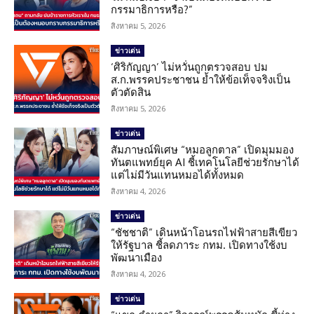
กรรมาธิการหรือ?”
สิงหาคม 5, 2026
ข่าวเด่น
‘ศิริกัญญา’ ไม่หวั่นถูกตรวจสอบ ปม
ส.ก.พรรคประชาชน ย้ำให้ข้อเท็จจริงเป็น
ตัวตัดสิน
สิงหาคม 5, 2026
ข่าวเด่น
สัมภาษณ์พิเศษ “หมอลูกตาล” เปิดมุมมอง
ทันตแพทย์ยุค AI ชี้เทคโนโลยีช่วยรักษาได้
แต่ไม่มีวันแทนหมอได้ทั้งหมด
สิงหาคม 4, 2026
ข่าวเด่น
“ชัชชาติ” เดินหน้าโอนรถไฟฟ้าสายสีเขียว
ให้รัฐบาล ชี้ลดภาระ กทม. เปิดทางใช้งบ
พัฒนาเมือง
สิงหาคม 4, 2026
ข่าวเด่น