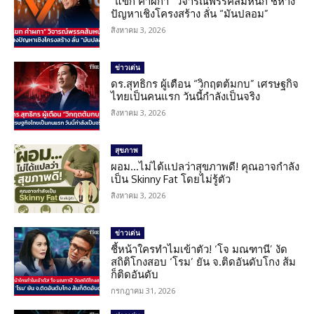
“แขก คำผกา” วิจารณ์พรรคส้มหนัก ชี้ห่าง
ปัญหาเชิงโครงสร้าง ลั่น “มันปลอม”
สิงหาคม 3, 2026
ข่าวเด่น
ดร.สุทธิกร ผู้เตือน “วิกฤตต้มกบ” เศรษฐกิจ
ไทยเป็นคนแรก วันนี้กำลังเป็นจริง
สิงหาคม 3, 2026
สุขภาพ
ผอม…ไม่ได้แปลว่าสุขภาพดี! คุณอาจกำลัง
เป็น Skinny Fat โดยไม่รู้ตัว
สิงหาคม 3, 2026
ข่าวเด่น
ชี้หน้าใครทำไมเข้าตัว! ‘โจ มณฑานี’ งัด
สถิติโกงสอบ ‘โรม’ ยัน จ.ติดอันดับโกง ส้ม
ก็ติดอันดับ
กรกฎาคม 31, 2026