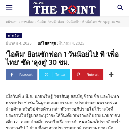
หน้าแรก
การเมือง
‘ไอติม’ ย้อนซักฟอก 1 วันน้อยไป! ที ‘เพื่อไทย’ ซัด ‘ลุงตู่’ 30 ชม.
การเมือง
มีนาคม 4, 2025
แก้ไขล่าสุด :
มีนาคม 4, 2025
‘ไอติม’ ย้อนซักฟอก 1 วันน้อยไป! ที ‘เพื่อ
ไทย’ ซัด ‘ลุงตู่’ 30 ชม.
Facebook
Twitter
Pinterest
เมื่อวันที่ 3 มี.ค. นายพริษฐ์ วัชรสินธุ​ สส.บัญชีรายชื่อ และโฆษก
พรรคประชาชน ในฐานะคณะกรรมการประสานงานพรรคร่วม
ฝ่ายค้าน หรือวิปฝ่ายค้าน กล่าวถึงการอภิปรายไม่ไว้วางใจ​ที่
ประธานวิปรัฐบาลระบุว่าจะให้วันเดียวเพราะอภิปรายนายกฯคน
เดียวว่า คงจะต้องมีการหารือเรื่องการกำหนดวันอภิปรายอีกครั้ง
ระหว่างวิป ​3 ฝ่าย ซึ่งคาดว่าประธานสภาผู้แทนราษฎรจะนัด