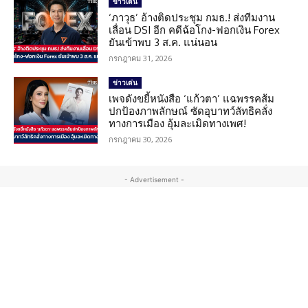
ข่าวเด่น
‘ภาวุธ’ อ้างติดประชุม กมธ.! ส่งทีมงาน
เลื่อน DSI อีก คดีฉ้อโกง-ฟอกเงิน Forex
ยันเข้าพบ 3 ส.ค. แน่นอน
กรกฎาคม 31, 2026
ข่าวเด่น
เพจดังขยี้หนังสือ ‘แก้วตา’ แฉพรรคส้ม
ปกป้องภาพลักษณ์ ซัดอุบาทว์ลัทธิคลั่ง
ทางการเมือง อุ้มละเมิดทางเพศ!
กรกฎาคม 30, 2026
- Advertisement -