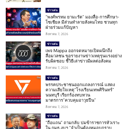
ข่าวเด่น
“พงศ์พรหม ยามะรัต” มองสื่อ-การศึกษา-
โซเชียล มีส่วนทำลายสังคมไทย ชวนทุก
ฝ่ายร่วมแก้ปัญหา
สิงหาคม 7, 2026
ข่าวเด่น
เพจ Mappa ออกจดหมายเปิดผนึกถึง
สื่อมวลชน ขอรายงานข่าวเหตุรุนแรงอย่าง
รับผิดชอบ ชี้วิธีเล่าข่าวมีผลต่อสังคม
สิงหาคม 7, 2026
ข่าวเด่น
พรรคประชาชนออกแถลงการณ์ แสดง
ความเสียใจเหตุ”โรงเรียนเทพศิรินทร์”
นนทบุรี เรียกร้องทบทวน
มาตรการ”ควบคุมอาวุธปืน”
สิงหาคม 7, 2026
ข่าวเด่น
“ถือแถน” ถามกลับ ปมข้าราชการหัวเราะ
ใน กมธ.งบฯ “จำเป็นต้องหมอบกราบ