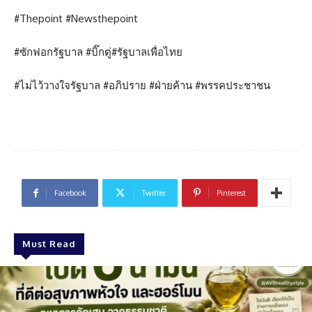
#Thepoint #Newsthepoint
#ซักฟอกรัฐบาล #บิ๊กตู่#รัฐบาลเพื่อไทย
#ไม่ไว้วางใจรัฐบาล #อภิปราย #ฝ่ายค้าน #พรรคประชาชน
Facebook
Twitter
Pinterest
Must Read